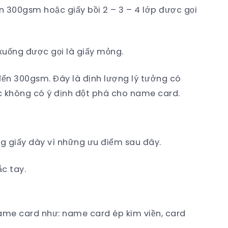
n 300gsm hoặc giấy bồi 2 – 3 – 4 lớp được gọi
xuống được gọi là giấy mỏng.
ến 300gsm. Đây là định lượng lý tưởng có
 không có ý định đột phá cho name card.
 giấy dày vì những ưu điểm sau đây.
c tay.
name card như: name card ép kim viền, card