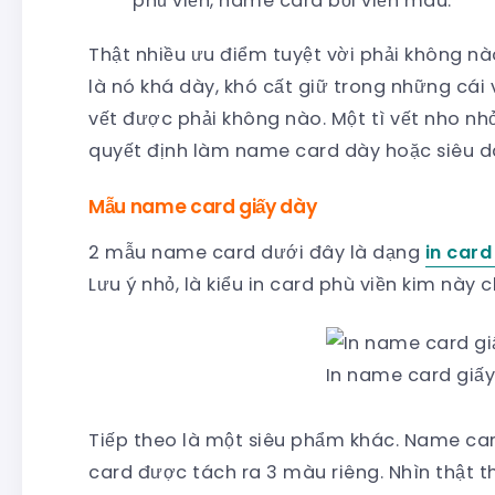
phủ viền, name card bồi viền màu.
Thật nhiều ưu điểm tuyệt vời phải không 
là nó khá dày, khó cất giữ trong những cái 
vết được phải không nào. Một tì vết nho n
quyết định làm name card dày hoặc siêu d
Mẫu name card giấy dày
2 mẫu name card dưới đây là dạng
in card
Lưu ý nhỏ, là kiểu in card phù viền kim này 
In name card giấy
Tiếp theo là một siêu phẩm khác. Name card
card được tách ra 3 màu riêng. Nhìn thật t