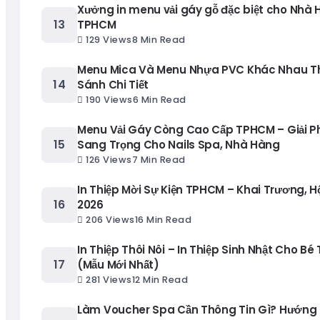
Xưởng in menu vải gáy gỗ đặc biệt cho Nhà 
TPHCM
129 Views
8 Min Read
Menu Mica Và Menu Nhựa PVC Khác Nhau T
Sánh Chi Tiết
190 Views
6 Min Read
Menu Vải Gáy Còng Cao Cấp TPHCM – Giải 
Sang Trọng Cho Nails Spa, Nhà Hàng
126 Views
7 Min Read
In Thiệp Mời Sự Kiện TPHCM – Khai Trương, H
2026
206 Views
16 Min Read
In Thiệp Thôi Nôi – In Thiệp Sinh Nhật Cho Bé
(Mẫu Mới Nhất)
281 Views
12 Min Read
Làm Voucher Spa Cần Thông Tin Gì? Hướng 