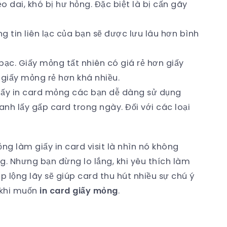
ẻo dai, khó bị hư hỏng. Đặc biệt là bị cấn gãy
g tin liên lạc của bạn sẽ được lưu lâu hơn bình
bạc. Giấy mỏng tất nhiên có giá rẻ hơn giấy
t giấy mỏng rẻ hơn khá nhiều.
 giấy in card mỏng các bạn dễ dàng sử dụng
hanh lấy gấp card trong ngày. Đối với các loại
g làm giấy in card visit là nhìn nó không
. Nhưng bạn đừng lo lắng, khi yêu thích làm
p lộng lãy sẽ giúp card thu hút nhiều sự chú ý
 khi muốn
in card giấy mỏng
.