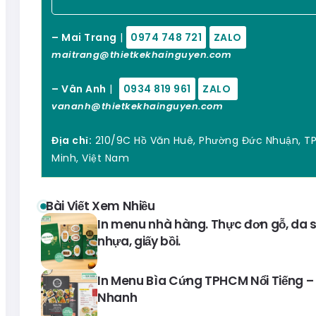
– Mai Trang
|
0974 748 721
ZALO
maitrang@thietkekhainguyen.com
– Vân Anh
|
0934 819 961
ZALO
vananh@thietkekhainguyen.com
Địa chỉ:
210/9C Hồ Văn Huê, Phường Đức Nhuận, TP
Minh, Việt Nam
Bài Viết Xem Nhiều
In menu nhà hàng. Thực đơn gỗ, da si
nhựa, giấy bồi.
In Menu Bìa Cứng TPHCM Nổi Tiếng – 
Nhanh