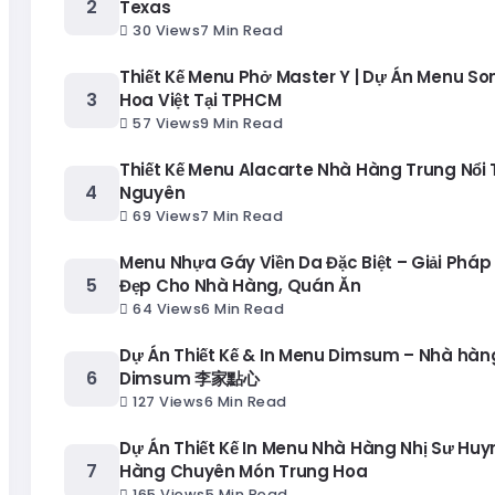
Texas
30 Views
7 Min Read
Thiết Kế Menu Phở Master Y | Dự Án Menu S
Hoa Việt Tại TPHCM
57 Views
9 Min Read
Thiết Kế Menu Alacarte Nhà Hàng Trung Nổi T
Nguyên
69 Views
7 Min Read
Menu Nhựa Gáy Viền Da Đặc Biệt – Giải Pháp
Đẹp Cho Nhà Hàng, Quán Ăn
64 Views
6 Min Read
Dự Án Thiết Kế & In Menu Dimsum – Nhà hàng
Dimsum 李家點心
127 Views
6 Min Read
Dự Án Thiết Kế In Menu Nhà Hàng Nhị Sư Huy
Hàng Chuyên Món Trung Hoa
165 Views
5 Min Read