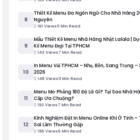
Thiết Kế Menu Đa Ngôn Ngữ Cho Nhà Hàng 20
Nguyên
161 Views
11 Min Read
Mẫu Thiết Kế Menu Nhà Hàng Nhật Lalala | Dự
Kế Menu Đẹp Tại TPHCM
143 Views
7 Min Read
In Menu Vải TPHCM – Nhẹ, Bền, Sang Trọng –
2026
148 Views
11 Min Read
Menu Mở Phẳng 180 Độ Là Gì? Tại Sao Nhà H
Cấp Ưa Chuộng?
192 Views
7 Min Read
Kinh Nghiệm Đặt In Menu Online Khi Ở Tỉnh – 
Sai Lầm Thường Gặp
196 Views
6 Min Read