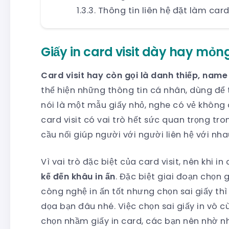
Thông tin liên hệ đặt làm card 
Giấy in card visit dày hay mỏn
Card visit hay còn gọi là danh thiếp, name
thể hiện những thông tin cá nhân, dùng để t
nói là một mẫu giấy nhỏ, nghe có vẻ không 
card visit có vai trò hết sức quan trọng tr
cầu nối giúp người với người liên hệ với nh
Vì vai trò đặc biệt của card visit, nên khi i
kế đến khâu in ấn
. Đặc biệt giai đoạn chọn g
công nghệ in ấn tốt nhưng chọn sai giấy thì 
dọa bạn đâu nhé. Việc chọn sai giấy in vô
chọn nhầm giấy in card, các bạn nên nhờ nh