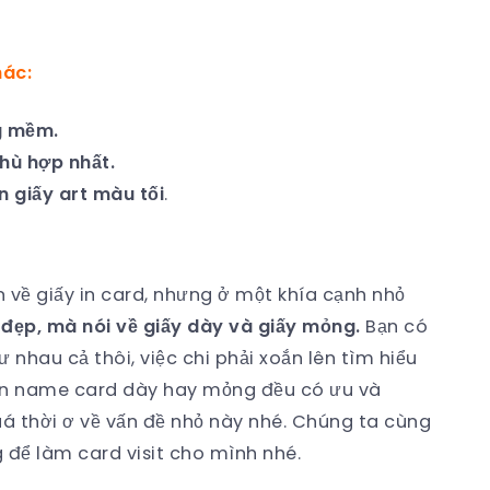
hác:
ng mềm.
hù hợp nhất.
 giấy art màu tối
.
 về giấy in card, nhưng ở một khía cạnh nhỏ
 đẹp, mà nói về giấy dày và giấy mỏng.
Bạn có
 nhau cả thôi, việc chi phải xoắn lên tìm hiểu
y in name card dày hay mỏng đều có ưu và
á thời ơ về vấn đề nhỏ này nhé. Chúng ta cùng
để làm card visit cho mình nhé.