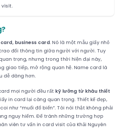
visit.
g?
 card, business card
. Nó là một mẫu giấy nhỏ
rao đổi thông tin giữa người với người. Tuy
quan trọng, nhưng trong thời hiện đại này,
ong giao tiếp, mở rộng quan hệ. Name card là
au dễ dàng hơn.
n card mọi người đều rất
kỹ lưỡng từ khâu thiết
iấy in card lại càng quan trọng. Thiết kế đẹp,
coi như “muối đổ biển”. Tôi nói thật không phải
 cùng nguy hiểm. Để tránh những trường hợp
ân viên tư vấn in card visit của Khải Nguyên