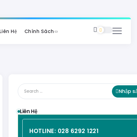
Liên Hệ
Chính Sách
Nhập s
Liên Hệ
HOTLINE:
028 6292 1221