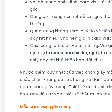
Với độ mỏng nhất định, card visit rất d
gốc.
Cũng bởi mỏng nên rất dễ cất giữ, thôn
thường.
Quan trọng không kém là lý do về tiền 
dày rất nhiều. Cho nên giá in card visi
Cuối cùng là tốc độ và tiện dụng. Với
dịch vụ
in name card số lượng ít
, in n
giấy dày thì khó khăn hơn đôi chút.
Nhược điểm duy nhất của việc chọn giấy mỏn
chắc chắn, không có sức hút giữa đám đông
name card giấy mỏng. Thiết kế card visit đẹ
hơn. Hãy đầu tư vào thiết kế thật mạnh tay
Mẫu card visit giấy mỏng.