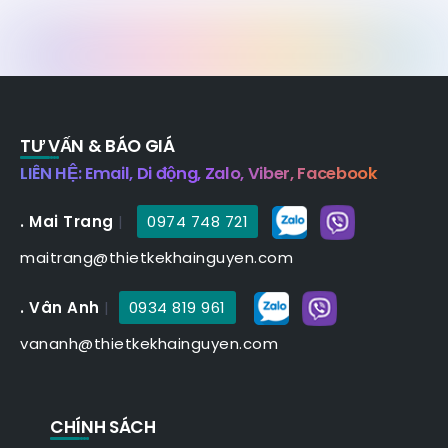
TƯ VẤN & BÁO GIÁ
LIÊN HỆ: Email, Di động, Zalo, Viber, Facebook
. Mai Trang
|
0974 748 721
maitrang@thietkekhainguyen.com
. Vân Anh
|
0934 819 961
vananh@thietkekhainguyen.com
CHÍNH SÁCH