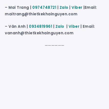
– Mai Trang |
0974748721
|
Zalo
|
Viber
|Email:
maitrang@thietkekhainguyen.com
– Vân Anh |
0934819961
|
Zalo
|
Viber
| Email:
vananh@thietkekhainguyen.com
——————