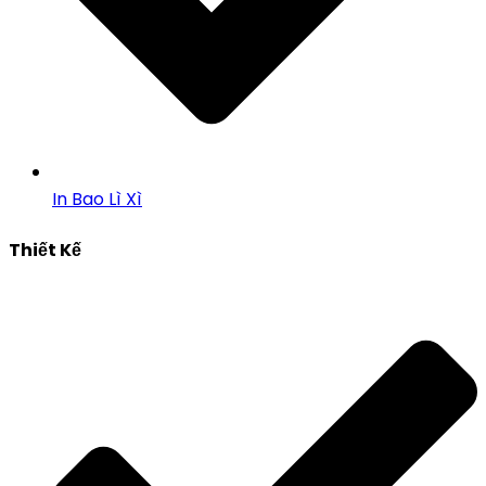
In Bao Lì Xì
Thiết Kế