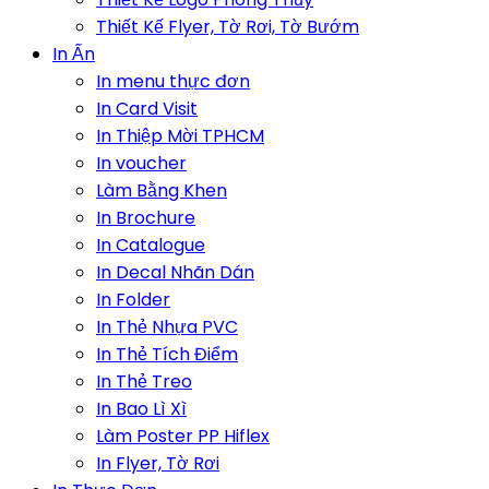
Thiết Kế Flyer, Tờ Rơi, Tờ Bướm
In Ấn
In menu thực đơn
In Card Visit
In Thiệp Mời TPHCM
In voucher
Làm Bằng Khen
In Brochure
In Catalogue
In Decal Nhãn Dán
In Folder
In Thẻ Nhựa PVC
In Thẻ Tích Điểm
In Thẻ Treo
In Bao Lì Xì
Làm Poster PP Hiflex
In Flyer, Tờ Rơi