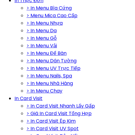
In Thực Đơn
> In Menu Bìa Cứng
> Menu Mica Cao Cấp
> In Menu Nhựa
> In Menu Da
> In Menu Gỗ
> In Menu Vải
> In Menu Để Bàn
> In Menu Dán Tường
> In Menu UV Trực Tiếp
> In Menu Nails, Spa
> In Menu Nhà Hàng
> In Menu Chay
In Card Visit
> In Card Visit Nhanh Lấy Gấp
> Giá In Card Visit Tổng Hợp
> In Card Visit Ép Kim
> In Card Visit UV Spot