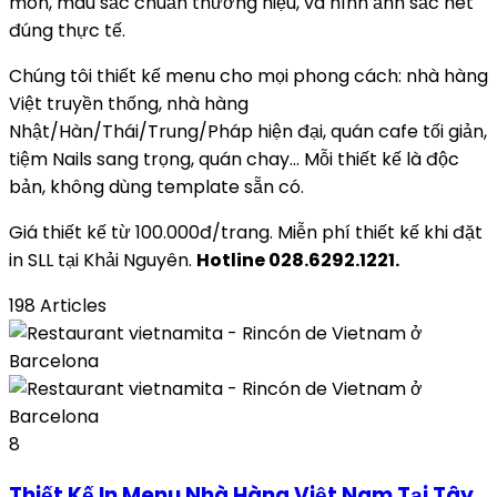
món, màu sắc chuẩn thương hiệu, và hình ảnh sắc nét
đúng thực tế.
Chúng tôi thiết kế menu cho mọi phong cách: nhà hàng
Việt truyền thống, nhà hàng
Nhật/Hàn/Thái/Trung/Pháp hiện đại, quán cafe tối giản,
tiệm Nails sang trọng, quán chay… Mỗi thiết kế là độc
bản, không dùng template sẵn có.
Giá thiết kế từ 100.000đ/trang. Miễn phí thiết kế khi đặt
in SLL tại Khải Nguyên.
Hotline 028.6292.1221.
198 Articles
8
Thiết Kế In Menu Nhà Hàng Việt Nam Tại Tây