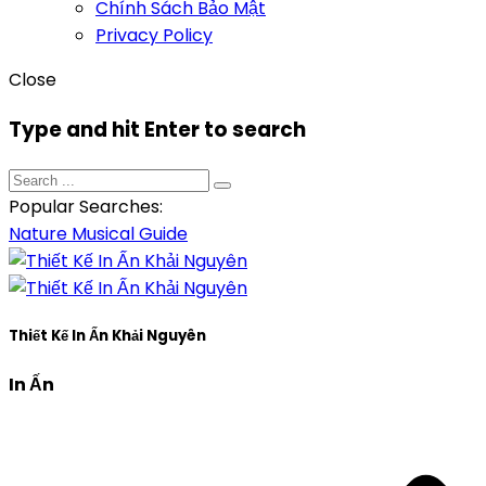
Chính Sách Bảo Mật
Privacy Policy
Close
Type and hit Enter to search
Popular Searches:
Nature
Musical
Guide
Thiết Kế In Ấn Khải Nguyên
In Ấn