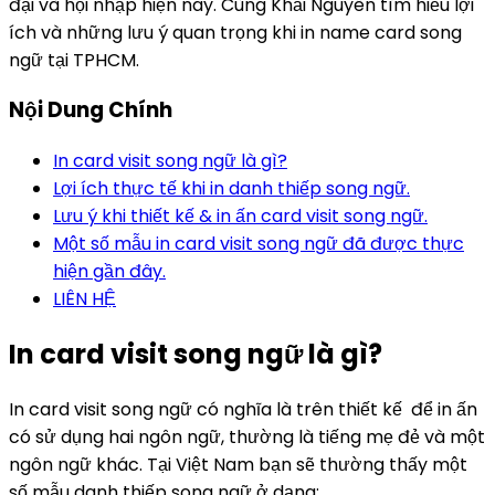
đại và hội nhập hiện nay. Cùng Khải Nguyên tìm hiểu lợi
ích và những lưu ý quan trọng khi in name card song
ngữ tại TPHCM.
Nội Dung Chính
In card visit song ngữ là gì?
Lợi ích thực tế khi in danh thiếp song ngữ.
Lưu ý khi thiết kế & in ấn card visit song ngữ.
Một số mẫu in card visit song ngữ đã được thực
hiện gần đây.
LIÊN HỆ
In card visit song ngữ là gì?
In card visit song ngữ có nghĩa là trên thiết kế để in ấn
có sử dụng hai ngôn ngữ, thường là tiếng mẹ đẻ và một
ngôn ngữ khác. Tại Việt Nam bạn sẽ thường thấy một
số mẫu danh thiếp song ngữ ở dạng: