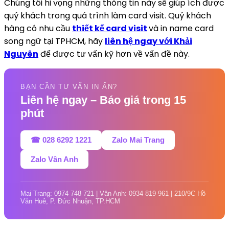
Chúng tôi hi vọng những thông tin này sẽ giúp ích được
quý khách trong quá trình làm card visit. Quý khách
hàng có nhu cầu
thiết kế card visit
và in name card
song ngữ tại TPHCM, hãy
liên hệ ngay với Khải
Nguyên
để được tư vấn kỹ hơn về vấn đề này.
BẠN CẦN TƯ VẤN IN ẤN?
Liên hệ ngay – Báo giá trong 15
phút
☎ 028 6292 1221
Zalo Mai Trang
Zalo Vân Anh
Mai Trang: 0974 748 721 | Vân Anh: 0934 819 961 | 210/9C Hồ
Văn Huê, P. Đức Nhuận, TP.HCM