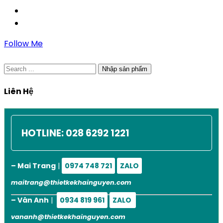
Follow Me
Nhập sản phẩm
Liên Hệ
HOTLINE:
028 6292 1221
– Mai Trang
|
0974 748 721
ZALO
maitrang@thietkekhainguyen.com
– Vân Anh
|
0934 819 961
ZALO
vananh@thietkekhainguyen.com