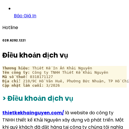
Báo Giá In
Hotline
028.6292.1221
Điều khoản dịch vụ
Thương hiệu:
 Thiết Kế In Ấn Khải Nguyên
Tên công ty:
 Công ty TNHH Thiết Kế Khải Nguyên
Mã số thuế:
 0318171127
Địa chỉ:
 210/9C Hồ Văn Huê, Phường Đức Nhuận, TP Hồ Chí
Cập nhật lần cuối:
 3/2026
> Điều khoản dịch vụ
thietkekhainguyen.com/
là website do công ty
TNHH thiết kế Khải Nguyên xây dựng và phát triển. Một
khi quý khách đã đặt hàng tại công ty chúng tôi nghĩa