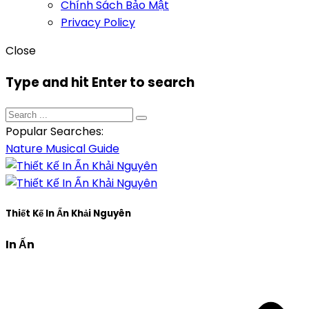
Chính Sách Bảo Mật
Privacy Policy
Close
Type and hit Enter to search
Popular Searches:
Nature
Musical
Guide
Thiết Kế In Ấn Khải Nguyên
In Ấn