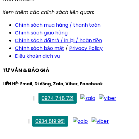
Xem thêm các chính sách liên quan:
Chính sách mua hàng / thanh toán
Chính sách giao hàng
Chính sách đổi trả / in lại / hoàn tiền
Chính sách bảo mật
/
Privacy Policy
Điều khoản dịch vụ
TƯ VẤN & BÁO GIÁ
LIÊN HỆ: Email, Di động, Zalo, Viber, Facebook
. Mai Trang
|
0974 748 721
maitrang@thietkekhainguyen.com
. Vân Anh
|
0934 819 961
vananh@thietkekhainguyen.com