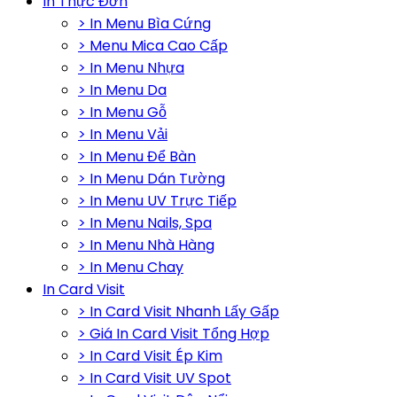
In Thực Đơn
> In Menu Bìa Cứng
> Menu Mica Cao Cấp
> In Menu Nhựa
> In Menu Da
> In Menu Gỗ
> In Menu Vải
> In Menu Để Bàn
> In Menu Dán Tường
> In Menu UV Trực Tiếp
> In Menu Nails, Spa
> In Menu Nhà Hàng
> In Menu Chay
In Card Visit
> In Card Visit Nhanh Lấy Gấp
> Giá In Card Visit Tổng Hợp
> In Card Visit Ép Kim
> In Card Visit UV Spot