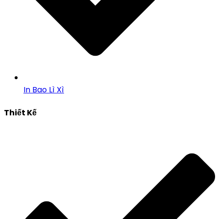
In Bao Lì Xì
Thiết Kế