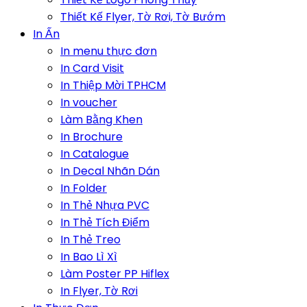
Thiết Kế Flyer, Tờ Rơi, Tờ Bướm
In Ấn
In menu thực đơn
In Card Visit
In Thiệp Mời TPHCM
In voucher
Làm Bằng Khen
In Brochure
In Catalogue
In Decal Nhãn Dán
In Folder
In Thẻ Nhựa PVC
In Thẻ Tích Điểm
In Thẻ Treo
In Bao Lì Xì
Làm Poster PP Hiflex
In Flyer, Tờ Rơi