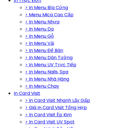
In Thực Đơn
> In Menu Bìa Cứng
> Menu Mica Cao Cấp
> In Menu Nhựa
> In Menu Da
> In Menu Gỗ
> In Menu Vải
> In Menu Để Bàn
> In Menu Dán Tường
> In Menu UV Trực Tiếp
> In Menu Nails, Spa
> In Menu Nhà Hàng
> In Menu Chay
In Card Visit
> In Card Visit Nhanh Lấy Gấp
> Giá In Card Visit Tổng Hợp
> In Card Visit Ép Kim
> In Card Visit UV Spot