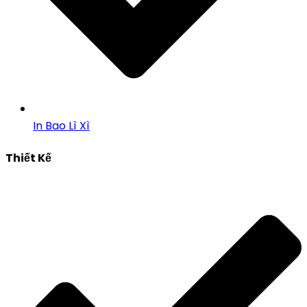
In Bao Lì Xì
Thiết Kế