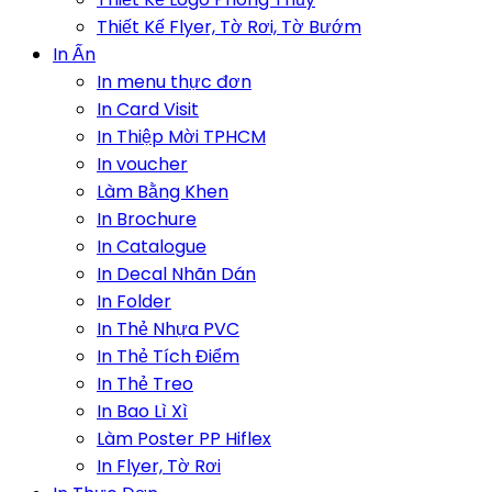
Thiết Kế Flyer, Tờ Rơi, Tờ Bướm
In Ấn
In menu thực đơn
In Card Visit
In Thiệp Mời TPHCM
In voucher
Làm Bằng Khen
In Brochure
In Catalogue
In Decal Nhãn Dán
In Folder
In Thẻ Nhựa PVC
In Thẻ Tích Điểm
In Thẻ Treo
In Bao Lì Xì
Làm Poster PP Hiflex
In Flyer, Tờ Rơi