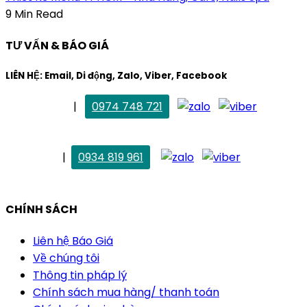
9 Min Read
TƯ VẤN & BÁO GIÁ
LIÊN HỆ: Email, Di động, Zalo, Viber, Facebook
. Mai Trang
|
0974 748 721
maitrang@thietkekhainguyen.com
. Vân Anh
|
0934 819 961
vananh@thietkekhainguyen.com
CHÍNH SÁCH
Liên hệ Báo Giá
Về chúng tôi
Thông tin pháp lý
Chính sách mua hàng/ thanh toán