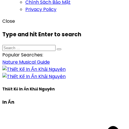
Chính Sách Bảo Mật
Privacy Policy
Close
Type and hit Enter to search
Popular Searches:
Nature
Musical
Guide
Thiết Kế In Ấn Khải Nguyên
In Ấn