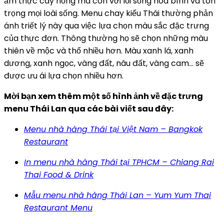
ẩm thực cay nồng mà còn với lối sống hòa bình và tôn
trọng mọi loài sống. Menu chay kiểu Thái thường phản
ánh triết lý này qua việc lựa chọn màu sắc đặc trưng
của thực đơn. Thông thường họ sẽ chọn những màu
thiên về mộc và thổ nhiều hơn. Màu xanh lá, xanh
dương, xanh ngọc, vàng đất, nâu đất, vàng cam… sẽ
được ưu ái lựa chọn nhiều hơn.
Mời bạn xem thêm một số hình ảnh về đặc trưng
menu Thái Lan qua các bài viết sau đây:
Menu nhà hàng Thái tại Việt Nam – Bangkok
Restaurant
In menu nhà hàng Thái tại TPHCM – Chiang Rai
Thai Food & Drink
Mẫu menu nhà hàng Thái Lan – Yum Yum Thai
Restaurant Menu