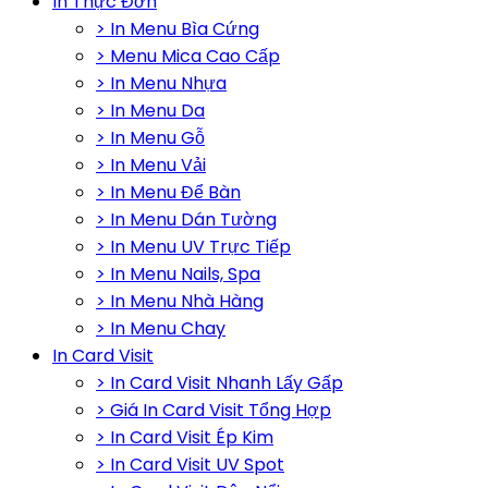
In Thực Đơn
> In Menu Bìa Cứng
> Menu Mica Cao Cấp
> In Menu Nhựa
> In Menu Da
> In Menu Gỗ
> In Menu Vải
> In Menu Để Bàn
> In Menu Dán Tường
> In Menu UV Trực Tiếp
> In Menu Nails, Spa
> In Menu Nhà Hàng
> In Menu Chay
In Card Visit
> In Card Visit Nhanh Lấy Gấp
> Giá In Card Visit Tổng Hợp
> In Card Visit Ép Kim
> In Card Visit UV Spot