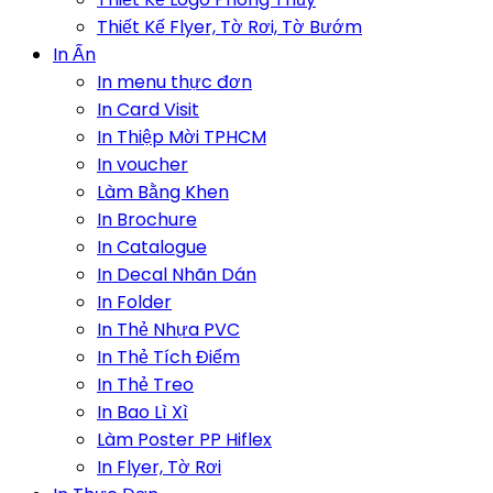
Thiết Kế Flyer, Tờ Rơi, Tờ Bướm
In Ấn
In menu thực đơn
In Card Visit
In Thiệp Mời TPHCM
In voucher
Làm Bằng Khen
In Brochure
In Catalogue
In Decal Nhãn Dán
In Folder
In Thẻ Nhựa PVC
In Thẻ Tích Điểm
In Thẻ Treo
In Bao Lì Xì
Làm Poster PP Hiflex
In Flyer, Tờ Rơi