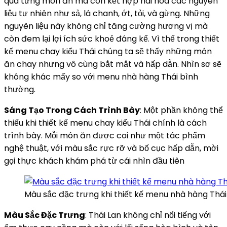
qua từng món ăn mà còn kết hợp hài hoà các nguyên
liệu tự nhiên như sả, lá chanh, ớt, tỏi, và gừng. Những
nguyên liệu này không chỉ tăng cường hương vị mà
còn đem lại lợi ích sức khoẻ đáng kể. Vì thế trong thiết
kế menu chay kiểu Thái chúng ta sẽ thấy những món
ăn chay nhưng vô cùng bắt mắt và hấp dẫn. Nhìn sơ sẽ
không khác mấy so với menu nhà hàng Thái bình
thường.
Sáng Tạo Trong Cách Trình Bày
: Một phần không thể
thiếu khi thiết kế menu chay kiểu Thái chính là cách
trình bày. Mỗi món ăn được coi như một tác phẩm
nghệ thuật, với màu sắc rực rỡ và bố cục hấp dẫn, mời
gọi thực khách khám phá từ cái nhìn đầu tiên
Màu sắc đặc trưng khi thiết kế menu nhà hàng Thái
Màu Sắc Đặc Trưng
: Thái Lan không chỉ nổi tiếng với