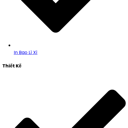
In Bao Lì Xì
Thiết Kế