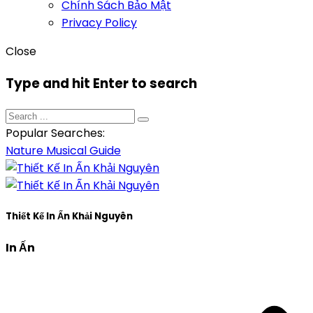
Chính Sách Bảo Mật
Privacy Policy
Close
Type and hit Enter to search
Popular Searches:
Nature
Musical
Guide
Thiết Kế In Ấn Khải Nguyên
In Ấn