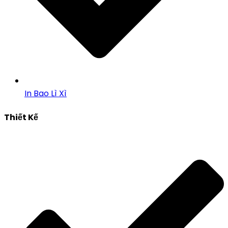
In Bao Lì Xì
Thiết Kế