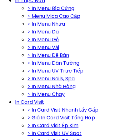
In Thực Đơn
> In Menu Bìa Cứng
> Menu Mica Cao Cấp
> In Menu Nhựa
> In Menu Da
> In Menu Gỗ
> In Menu Vải
> In Menu Để Bàn
> In Menu Dán Tường
> In Menu UV Trực Tiếp
> In Menu Nails, Spa
> In Menu Nhà Hàng
> In Menu Chay
In Card Visit
> In Card Visit Nhanh Lấy Gấp
> Giá In Card Visit Tổng Hợp
> In Card Visit Ép Kim
> In Card Visit UV Spot