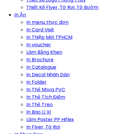
Thiết Kế Flyer, Tờ Rơi, Tờ Bướm
In Ấn
In menu thực đơn
In Card Visit
In Thiệp Mời TPHCM
In voucher
Làm Bằng Khen
In Brochure
In Catalogue
In Decal Nhãn Dán
In Folder
In Thẻ Nhựa PVC
In Thẻ Tích Điểm
In Thẻ Treo
In Bao Lì Xì
Làm Poster PP Hiflex
In Flyer, Tờ Rơi