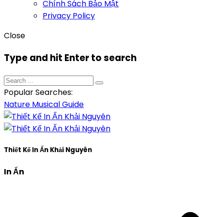
Chính Sách Bảo Mật
Privacy Policy
Close
Type and hit Enter to search
Popular Searches:
Nature
Musical
Guide
Thiết Kế In Ấn Khải Nguyên
In Ấn