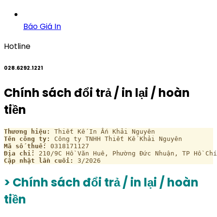
Báo Giá In
Hotline
028.6292.1221
Chính sách đổi trả / in lại / hoàn
tiền
Thương hiệu:
 Thiết Kế In Ấn Khải Nguyên
Tên công ty:
 Công ty TNHH Thiết Kế Khải Nguyên
Mã số thuế:
 0318171127
Địa chỉ:
 210/9C Hồ Văn Huê, Phường Đức Nhuận, TP Hồ Chí
Cập nhật lần cuối:
 3/2026
> Chính sách
đổi trả / in lại / hoàn
tiền