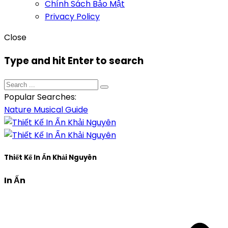
Chính Sách Bảo Mật
Privacy Policy
Close
Type and hit Enter to search
Popular Searches:
Nature
Musical
Guide
Thiết Kế In Ấn Khải Nguyên
In Ấn