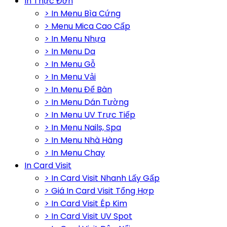
In Thực Đơn
> In Menu Bìa Cứng
> Menu Mica Cao Cấp
> In Menu Nhựa
> In Menu Da
> In Menu Gỗ
> In Menu Vải
> In Menu Để Bàn
> In Menu Dán Tường
> In Menu UV Trực Tiếp
> In Menu Nails, Spa
> In Menu Nhà Hàng
> In Menu Chay
In Card Visit
> In Card Visit Nhanh Lấy Gấp
> Giá In Card Visit Tổng Hợp
> In Card Visit Ép Kim
> In Card Visit UV Spot