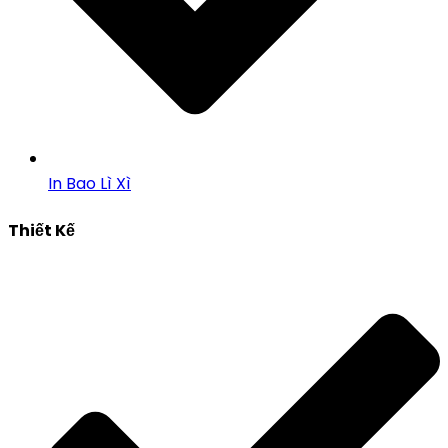
In Bao Lì Xì
Thiết Kế