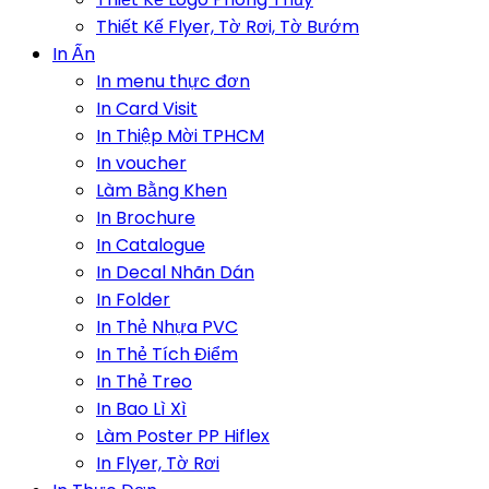
Thiết Kế Flyer, Tờ Rơi, Tờ Bướm
In Ấn
In menu thực đơn
In Card Visit
In Thiệp Mời TPHCM
In voucher
Làm Bằng Khen
In Brochure
In Catalogue
In Decal Nhãn Dán
In Folder
In Thẻ Nhựa PVC
In Thẻ Tích Điểm
In Thẻ Treo
In Bao Lì Xì
Làm Poster PP Hiflex
In Flyer, Tờ Rơi