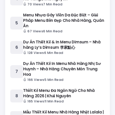
70 Views
7 Min Read
Menu Nhựa Gáy Viền Da Đặc Biệt – Giải
Pháp Menu Bền Đẹp Cho Nhà Hàng, Quán
Ăn
67 Views
6 Min Read
Dự Án Thiết Kế & In Menu Dimsum – Nhà
hàng Ly’s Dimsum 李家點心
128 Views
6 Min Read
Dự Án Thiết Kế In Menu Nhà Hàng Nhị Sư
Huynh – Nhà Hàng Chuyên Món Trung
Hoa
166 Views
5 Min Read
Thiết Kế Menu Đa Ngôn Ngữ Cho Nhà
Hàng 2026 | Khải Nguyên
165 Views
11 Min Read
Mẫu Thiết Kế Menu Nhà Hàng Nhật Lalala |