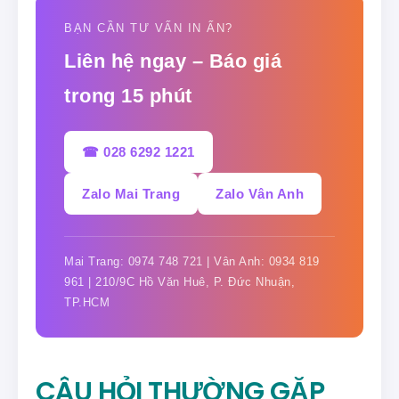
BẠN CẦN TƯ VẤN IN ẤN?
Liên hệ ngay – Báo giá
trong 15 phút
☎ 028 6292 1221
Zalo Mai Trang
Zalo Vân Anh
Mai Trang: 0974 748 721 | Vân Anh: 0934 819
961 | 210/9C Hồ Văn Huê, P. Đức Nhuận,
TP.HCM
CÂU HỎI THƯỜNG GẶP