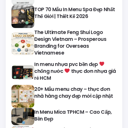
TOP 70 Mẫu In Menu Spa Đẹp Nhất
Thế Giới | Thiết Kế 2026
The Ultimate Feng Shui Logo
Design Vietnam – Prosperous
Branding for Overseas
Vietnamese
In menu nhựa pvc bền đẹp
chống nước
thực đơn nhựa giá
rẻ HCM
20+ Mẫu menu chay – thực đơn
nhà hàng chay đẹp mới cập nhật
In Menu Mica TPHCM – Cao Cấp,
Bền Đẹp