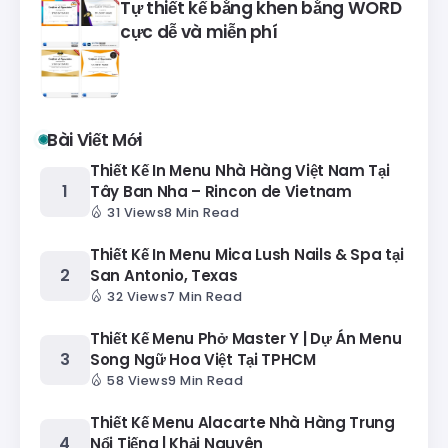
Tự thiết kế bằng khen bằng WORD
cực dễ và miễn phí
Bài Viết Mới
Thiết Kế In Menu Nhà Hàng Việt Nam Tại
Tây Ban Nha – Rincon de Vietnam
31 Views
8 Min Read
Thiết Kế In Menu Mica Lush Nails & Spa tại
San Antonio, Texas
32 Views
7 Min Read
Thiết Kế Menu Phở Master Y | Dự Án Menu
Song Ngữ Hoa Việt Tại TPHCM
58 Views
9 Min Read
Thiết Kế Menu Alacarte Nhà Hàng Trung
Nổi Tiếng | Khải Nguyên