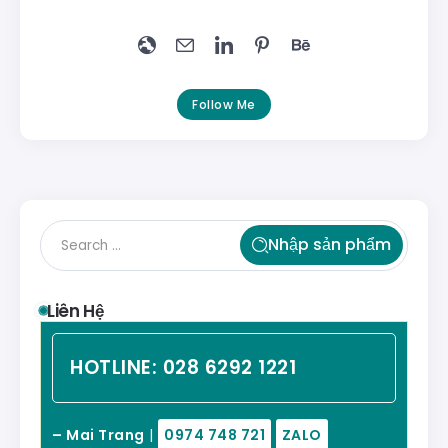
Follow Me
Nhập sản phẩm
Liên Hệ
HOTLINE:
028 6292 1221
– Mai Trang
|
0974 748 721
ZALO