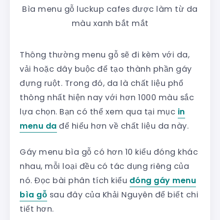
Bìa menu gỗ luckup cafes được làm từ da
màu xanh bắt mắt
Thông thường menu gỗ sẽ đi kèm với da,
vải hoặc dây buộc để tạo thành phần gáy
đựng ruột. Trong đó, da là chất liệu phổ
thông nhất hiện nay với hơn 1000 màu sắc
lựa chọn. Bạn có thể xem qua tại mục
in
menu da
để hiểu hơn về chất liệu da này.
Gáy menu bìa gỗ có hơn 10 kiểu đóng khác
nhau, mỗi loại đều có tác dụng riêng của
nó. Đọc bài phân tích kiểu
đóng gáy menu
bìa gỗ
sau đây của Khải Nguyên để biết chi
tiết hơn.