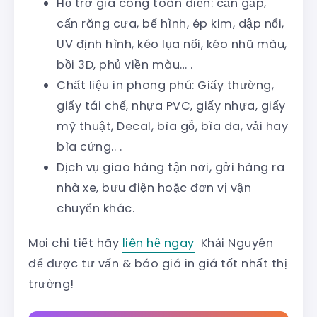
Hỗ trợ gia công toàn diện: cấn gấp,
cấn răng cưa, bế hình, ép kim, dập nổi,
UV định hình, kéo lụa nổi, kéo nhũ màu,
bồi 3D, phủ viền màu… .
Chất liệu in phong phú: Giấy thường,
giấy tái chế, nhựa PVC, giấy nhựa, giấy
mỹ thuật, Decal, bìa gỗ, bìa da, vải hay
bìa cứng.. .
Dịch vụ giao hàng tận nơi, gởi hàng ra
nhà xe, bưu điện hoặc đơn vị vận
chuyển khác.
Mọi chi tiết hãy
liên hệ ngay
Khải Nguyên
để được tư vấn & báo giá in giá tốt nhất thị
trường!