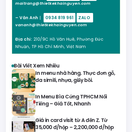
maitrang@thietkekhainguyen.com
– Vân Anh
|
0934 819 961
ZALO
vananh@thietkekhainguyen.com
Địa chỉ:
210/9C Hồ Văn Huê, Phường Đức
Nhuận, TP Hồ Chí Minh, Việt Nam
Bài Viết Xem Nhiều
In menu nhà hàng. Thực đơn gỗ,
da simili, nhựa, giấy bồi.
In Menu Bìa Cứng TPHCM Nổi
Tiếng – Giá Tốt, Nhanh
Giá in card visit từ A đến Z. Từ
35,000 đ/hộp – 2,200,000 đ/hộp