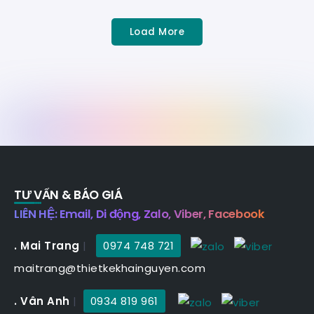
Load More
TƯ VẤN & BÁO GIÁ
LIÊN HỆ: Email, Di động, Zalo, Viber, Facebook
. Mai Trang
|
0974 748 721
maitrang@thietkekhainguyen.com
. Vân Anh
|
0934 819 961