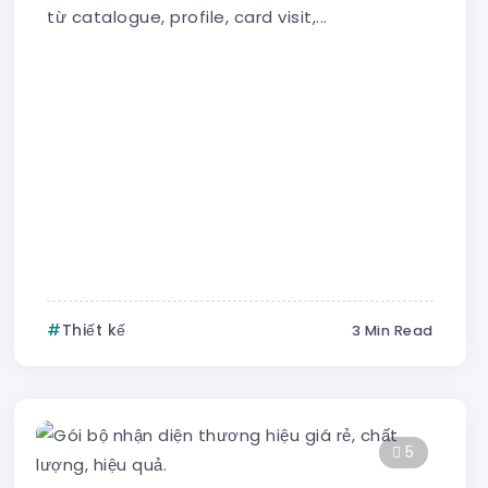
từ catalogue, profile, card visit,...
Thiết kế
3 Min Read
5