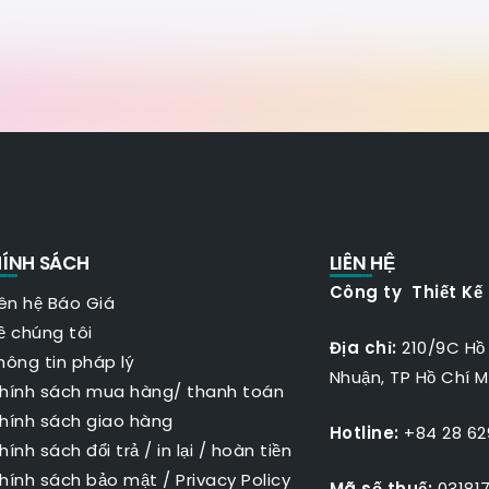
ÍNH SÁCH
LIÊN HỆ
Công ty Thiết Kế
iên hệ Báo Giá
ề chúng tôi
Địa chỉ:
210/9C Hồ
hông tin pháp lý
Nhuận, TP Hồ Chí M
hính sách mua hàng/ thanh toán
hính sách giao hàng
Hotline:
+84 28 629
hính sách đổi trả / in lại / hoàn tiền
hính sách bảo mật
/
Privacy Policy
Mã số thuế:
031817