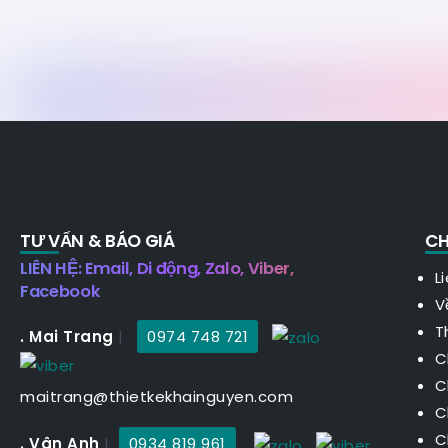
TƯ VẤN & BÁO GIÁ
CH
LIÊN HỆ: Email, Di động, Zalo, Viber,
L
Facebook
V
T
. Mai Trang
|
0974 748 721
C
C
maitrang@thietkekhainguyen.com
C
C
. Vân Anh
|
0934 819 961