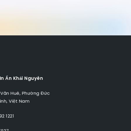
 In Ấn Khải Nguyên
 Văn Huê, Phường Đức
inh, Việt Nam
2 1221
1127