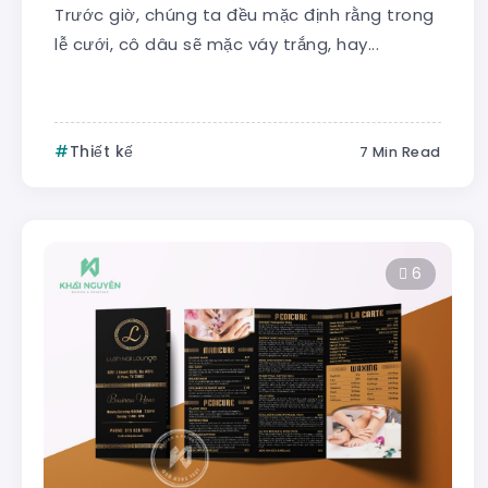
Trước giờ, chúng ta đều mặc định rằng trong
lễ cưới, cô dâu sẽ mặc váy trắng, hay...
Thiết kế
7 Min Read
6