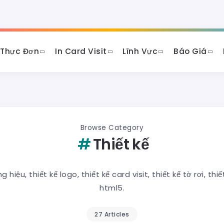
 Thực Đơn
In Card Visit
Lĩnh Vực
Báo Giá
Browse Category
Thiết kế
iệu, thiết kế logo, thiết kế card visit, thiết kế tờ rơi, th
html5.
27 Articles