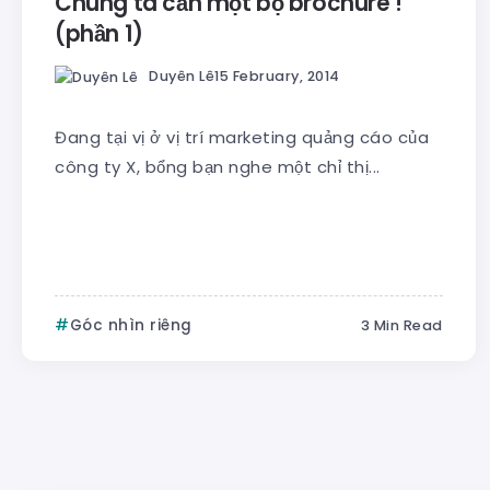
Chúng ta cần một bộ brochure !
(phần 1)
Duyên Lê
15 February, 2014
Đang tại vị ở vị trí marketing quảng cáo của
công ty X, bổng bạn nghe một chỉ thị...
Góc nhìn riêng
3 Min Read