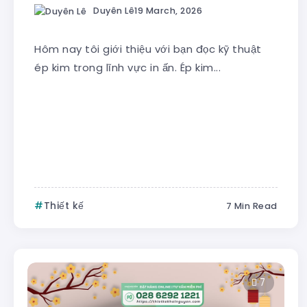
Duyên Lê
19 March, 2026
Hôm nay tôi giới thiệu với bạn đọc kỹ thuật
ép kim trong lĩnh vực in ấn. Ép kim...
Thiết kế
7 Min Read
7