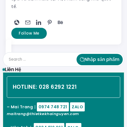
tế.
Follow Me
Nhập sản phẩm
Liên Hệ
HOTLINE:
028 6292 1221
– Mai Trang
|
0974 748 721
ZALO
maitrang@thietkekhainguyen.com