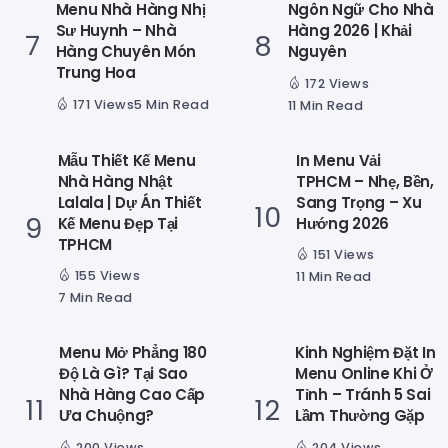
Menu Nhà Hàng Nhị
Ngôn Ngữ Cho Nhà
Sư Huynh – Nhà
Hàng 2026 | Khải
Hàng Chuyên Món
Nguyên
Trung Hoa
172 Views
171 Views
5 Min Read
11 Min Read
Mẫu Thiết Kế Menu
In Menu Vải
Nhà Hàng Nhật
TPHCM – Nhẹ, Bền,
Lalala | Dự Án Thiết
Sang Trọng – Xu
Kế Menu Đẹp Tại
Hướng 2026
TPHCM
151 Views
155 Views
11 Min Read
7 Min Read
Menu Mở Phẳng 180
Kinh Nghiệm Đặt In
Độ Là Gì? Tại Sao
Menu Online Khi Ở
Nhà Hàng Cao Cấp
Tỉnh – Tránh 5 Sai
Ưa Chuộng?
Lầm Thường Gặp
200 Views
204 Views