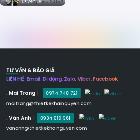
Duyên Lê
TƯ VẤN & BÁO GIÁ
LIÊN HỆ: Email, Di động, Zalo, Viber, Facebook
. Mai Trang
|
0974 748 721
maitrang@thietkekhainguyen.com
. Vân Anh
|
0934 819 961
vananh@thietkekhainguyen.com