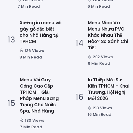
7 Min Read
6 Min Read
Xưởng in menu vải
Menu Mica Và
gáy gỗ đặc biệt
Menu Nhựa PVC
cho Nhà Hàng tại
Khác Nhau Thế
TPHCM
Nào? So Sánh Chi
Tiết
136 Views
202 Views
8 Min Read
6 Min Read
Menu Vải Gáy
In Thiệp Mời Sự
Còng Cao Cấp
Kiện TPHCM – Khai
TPHCM – Giải
Trương, Hội Nghị
Pháp Menu Sang
Mới 2026
Trọng Cho Nails
213 Views
Spa, Nhà Hàng
16 Min Read
130 Views
7 Min Read