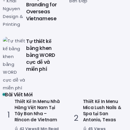
Branding for
Overseas
Vietnamese
Tự thiết kế
bằng khen
bằng WORD
cực dễ và
miễn phí
Bài Viết Mới
Thiết Kế In Menu Nhà
Thiết Kế In Menu
Hàng Việt Nam Tại
Mica Lush Nails &
Tây Ban Nha –
Spa tại San
Rincon de Vietnam
Antonio, Texas
42 Views
8 Min Read
45 Views