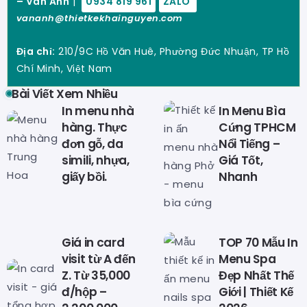
– Vân Anh
|
0934 819 961
ZALO
vananh@thietkekhainguyen.com
Địa chỉ:
210/9C Hồ Văn Huê, Phường Đức Nhuận, TP Hồ
Chí Minh, Việt Nam
Bài Viết Xem Nhiều
In menu nhà
In Menu Bìa
hàng. Thực
Cứng TPHCM
đơn gỗ, da
Nổi Tiếng –
simili, nhựa,
Giá Tốt,
giấy bồi.
Nhanh
Giá in card
TOP 70 Mẫu In
visit từ A đến
Menu Spa
Z. Từ 35,000
Đẹp Nhất Thế
đ/hộp –
Giới | Thiết Kế