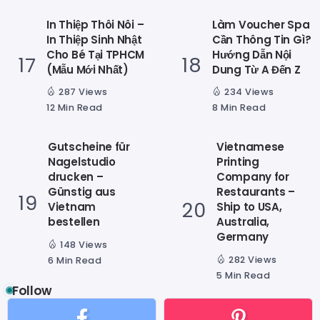
In Thiệp Thôi Nôi –
Làm Voucher Spa
In Thiệp Sinh Nhật
Cần Thông Tin Gì?
Cho Bé Tại TPHCM
Hướng Dẫn Nội
(Mẫu Mới Nhất)
Dung Từ A Đến Z
287 Views
234 Views
12 Min Read
8 Min Read
Gutscheine für
Vietnamese
Nagelstudio
Printing
drucken –
Company for
Günstig aus
Restaurants –
Vietnam
Ship to USA,
bestellen
Australia,
Germany
148 Views
282 Views
6 Min Read
5 Min Read
Follow