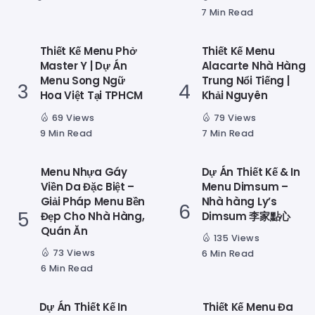
7 Min Read
Thiết Kế Menu Phở
Thiết Kế Menu
Master Y | Dự Án
Alacarte Nhà Hàng
Menu Song Ngữ
Trung Nổi Tiếng |
Hoa Việt Tại TPHCM
Khải Nguyên
69 Views
79 Views
9 Min Read
7 Min Read
Menu Nhựa Gáy
Dự Án Thiết Kế & In
Viền Da Đặc Biệt –
Menu Dimsum –
Giải Pháp Menu Bền
Nhà hàng Ly’s
Đẹp Cho Nhà Hàng,
Dimsum 李家點心
Quán Ăn
135 Views
73 Views
6 Min Read
6 Min Read
Dự Án Thiết Kế In
Thiết Kế Menu Đa