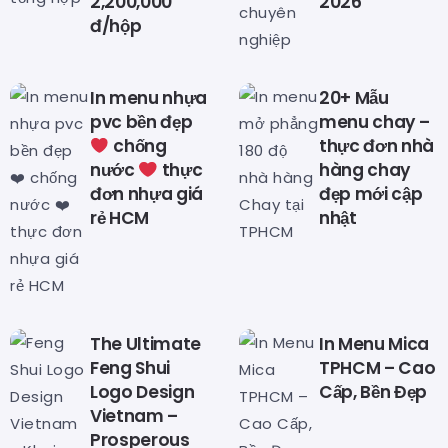
2,200,000
2026
đ/hộp
In menu nhựa
20+ Mẫu
pvc bền đẹp
menu chay –
chống
thực đơn nhà
nước
thực
hàng chay
đơn nhựa giá
đẹp mới cập
rẻ HCM
nhật
The Ultimate
In Menu Mica
Feng Shui
TPHCM – Cao
Logo Design
Cấp, Bền Đẹp
Vietnam –
Prosperous