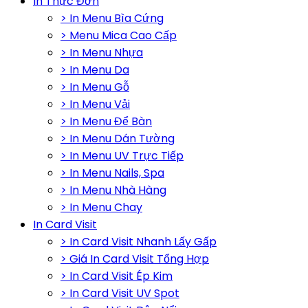
In Thực Đơn
> In Menu Bìa Cứng
> Menu Mica Cao Cấp
> In Menu Nhựa
> In Menu Da
> In Menu Gỗ
> In Menu Vải
> In Menu Để Bàn
> In Menu Dán Tường
> In Menu UV Trực Tiếp
> In Menu Nails, Spa
> In Menu Nhà Hàng
> In Menu Chay
In Card Visit
> In Card Visit Nhanh Lấy Gấp
> Giá In Card Visit Tổng Hợp
> In Card Visit Ép Kim
> In Card Visit UV Spot