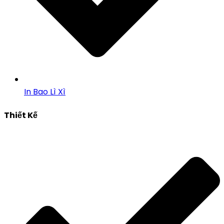
In Bao Lì Xì
Thiết Kế