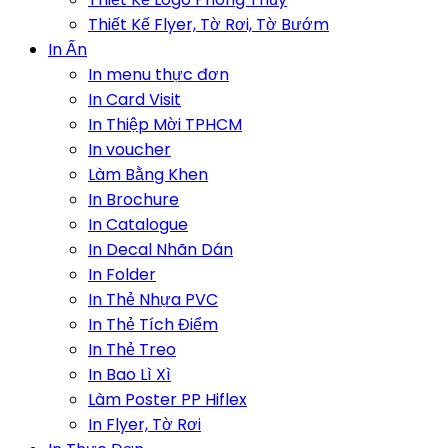
Thiết Kế Flyer, Tờ Rơi, Tờ Bướm
In Ấn
In menu thực đơn
In Card Visit
In Thiệp Mời TPHCM
In voucher
Làm Bằng Khen
In Brochure
In Catalogue
In Decal Nhãn Dán
In Folder
In Thẻ Nhựa PVC
In Thẻ Tích Điểm
In Thẻ Treo
In Bao Lì Xì
Làm Poster PP Hiflex
In Flyer, Tờ Rơi