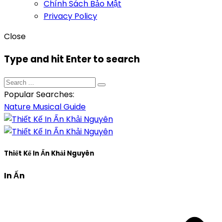
Chính Sách Bảo Mật
Privacy Policy
Close
Type and hit Enter to search
Popular Searches:
Nature
Musical
Guide
Thiết Kế In Ấn Khải Nguyên
In Ấn