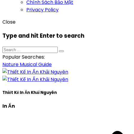
Chính Sách Bảo Mật
Privacy Policy
Close
Type and hit Enter to search
Popular Searches:
Nature
Musical
Guide
Thiết Kế In Ấn Khải Nguyên
In Ấn