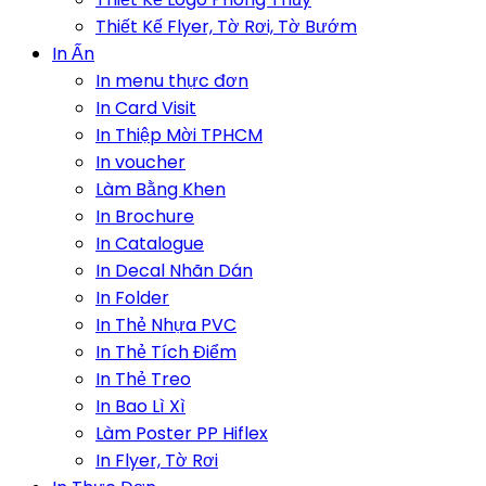
Thiết Kế Flyer, Tờ Rơi, Tờ Bướm
In Ấn
In menu thực đơn
In Card Visit
In Thiệp Mời TPHCM
In voucher
Làm Bằng Khen
In Brochure
In Catalogue
In Decal Nhãn Dán
In Folder
In Thẻ Nhựa PVC
In Thẻ Tích Điểm
In Thẻ Treo
In Bao Lì Xì
Làm Poster PP Hiflex
In Flyer, Tờ Rơi