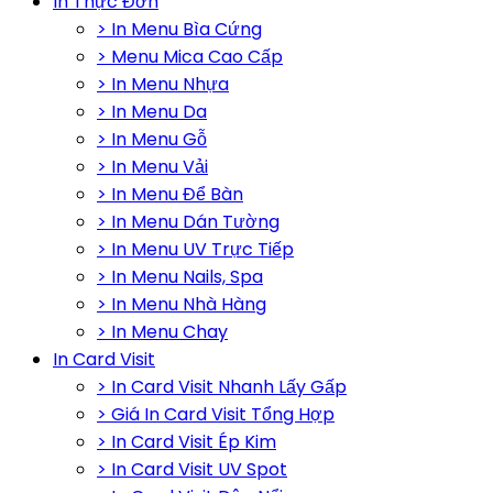
In Thực Đơn
> In Menu Bìa Cứng
> Menu Mica Cao Cấp
> In Menu Nhựa
> In Menu Da
> In Menu Gỗ
> In Menu Vải
> In Menu Để Bàn
> In Menu Dán Tường
> In Menu UV Trực Tiếp
> In Menu Nails, Spa
> In Menu Nhà Hàng
> In Menu Chay
In Card Visit
> In Card Visit Nhanh Lấy Gấp
> Giá In Card Visit Tổng Hợp
> In Card Visit Ép Kim
> In Card Visit UV Spot