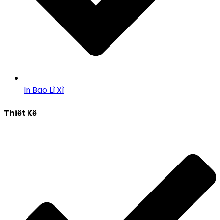
In Bao Lì Xì
Thiết Kế