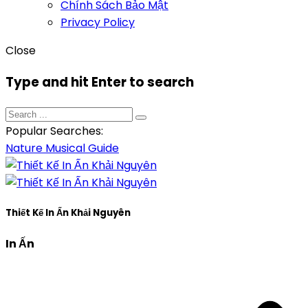
Chính Sách Bảo Mật
Privacy Policy
Close
Type and hit Enter to search
Popular Searches:
Nature
Musical
Guide
Thiết Kế In Ấn Khải Nguyên
In Ấn