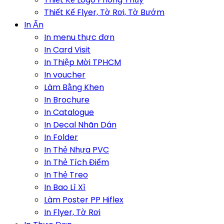
Thiết Kế Flyer, Tờ Rơi, Tờ Bướm
In Ấn
In menu thực đơn
In Card Visit
In Thiệp Mời TPHCM
In voucher
Làm Bằng Khen
In Brochure
In Catalogue
In Decal Nhãn Dán
In Folder
In Thẻ Nhựa PVC
In Thẻ Tích Điểm
In Thẻ Treo
In Bao Lì Xì
Làm Poster PP Hiflex
In Flyer, Tờ Rơi