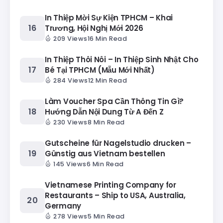
In Thiệp Mời Sự Kiện TPHCM – Khai
Trương, Hội Nghị Mới 2026
209 Views
16 Min Read
In Thiệp Thôi Nôi – In Thiệp Sinh Nhật Cho
Bé Tại TPHCM (Mẫu Mới Nhất)
284 Views
12 Min Read
Làm Voucher Spa Cần Thông Tin Gì?
Hướng Dẫn Nội Dung Từ A Đến Z
230 Views
8 Min Read
Gutscheine für Nagelstudio drucken –
Günstig aus Vietnam bestellen
145 Views
6 Min Read
Vietnamese Printing Company for
Restaurants – Ship to USA, Australia,
Germany
278 Views
5 Min Read