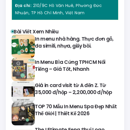
Địa chỉ:
210/9C Hồ Văn Huê, Phường Đức
Nhuận, TP Hồ Chí Minh, Việt Nam
Bài Viết Xem Nhiều
In menu nhà hàng. Thực đơn gỗ,
da simili, nhựa, giấy bồi.
In Menu Bìa Cứng TPHCM Nổi
Tiếng – Giá Tốt, Nhanh
Giá in card visit từ A đến Z. Từ
35,000 đ/hộp – 2,200,000 đ/hộp
TOP 70 Mẫu In Menu Spa Đẹp Nhất
Thế Giới | Thiết Kế 2026
The Ultimate Feng Shui Logo