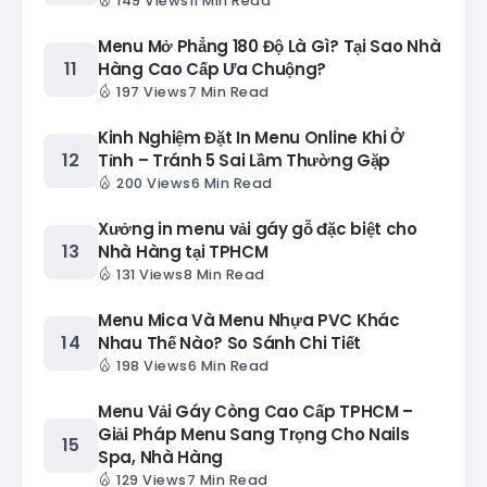
149 Views
11 Min Read
Menu Mở Phẳng 180 Độ Là Gì? Tại Sao Nhà
Hàng Cao Cấp Ưa Chuộng?
197 Views
7 Min Read
Kinh Nghiệm Đặt In Menu Online Khi Ở
Tỉnh – Tránh 5 Sai Lầm Thường Gặp
200 Views
6 Min Read
Xưởng in menu vải gáy gỗ đặc biệt cho
Nhà Hàng tại TPHCM
131 Views
8 Min Read
Menu Mica Và Menu Nhựa PVC Khác
Nhau Thế Nào? So Sánh Chi Tiết
198 Views
6 Min Read
Menu Vải Gáy Còng Cao Cấp TPHCM –
Giải Pháp Menu Sang Trọng Cho Nails
Spa, Nhà Hàng
129 Views
7 Min Read