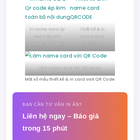
In name card Qr
Thiết kế & in
code ép kim
name card
toàn bộ nội dung
QRCODE
Làm name card với QR Code
Một số mẫu thiết kế & in card visit QR Code
BẠN CẦN TƯ VẤN IN ẤN?
Liên hệ ngay – Báo giá
trong 15 phút