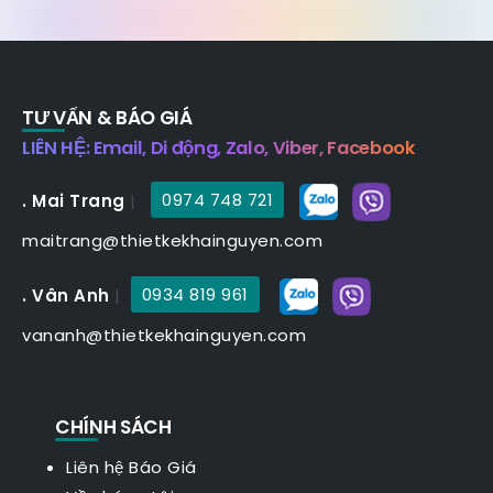
TƯ VẤN & BÁO GIÁ
LIÊN HỆ: Email, Di động, Zalo, Viber, Facebook
. Mai Trang
|
0974 748 721
maitrang@thietkekhainguyen.com
. Vân Anh
|
0934 819 961
vananh@thietkekhainguyen.com
CHÍNH SÁCH
Liên hệ Báo Giá