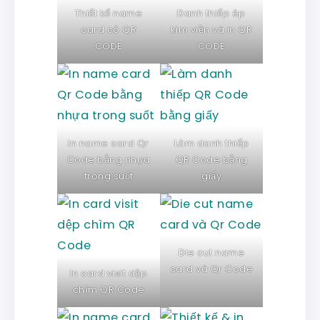
Thiết kế name
Danh thiếp ép
card có QR
kim viền và in QR
CODE
CODE
In name card Qr
Làm danh thiếp
Code bằng nhựa
QR Code bằng
trong suốt
giấy
Die cut name
card và Qr Code
In card visit dệp
chìm QR Code