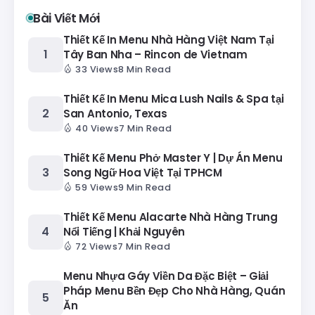
Bài Viết Mới
Thiết Kế In Menu Nhà Hàng Việt Nam Tại
Tây Ban Nha – Rincon de Vietnam
33 Views
8 Min Read
Thiết Kế In Menu Mica Lush Nails & Spa tại
San Antonio, Texas
40 Views
7 Min Read
Thiết Kế Menu Phở Master Y | Dự Án Menu
Song Ngữ Hoa Việt Tại TPHCM
59 Views
9 Min Read
Thiết Kế Menu Alacarte Nhà Hàng Trung
Nổi Tiếng | Khải Nguyên
72 Views
7 Min Read
Menu Nhựa Gáy Viền Da Đặc Biệt – Giải
Pháp Menu Bền Đẹp Cho Nhà Hàng, Quán
Ăn