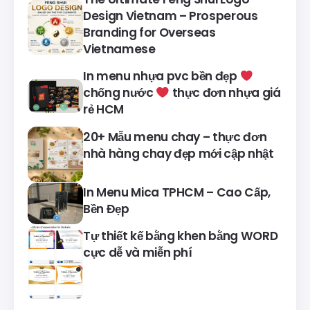
Design Vietnam – Prosperous
Branding for Overseas
Vietnamese
In menu nhựa pvc bền đẹp
chống nước
thực đơn nhựa giá
rẻ HCM
20+ Mẫu menu chay – thực đơn
nhà hàng chay đẹp mới cập nhật
In Menu Mica TPHCM – Cao Cấp,
Bền Đẹp
Tự thiết kế bằng khen bằng WORD
cực dễ và miễn phí