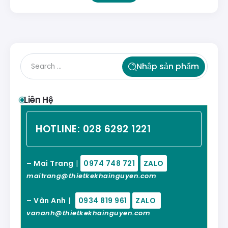
Nhập sản phẩm
Liên Hệ
HOTLINE:
028 6292 1221
– Mai Trang
|
0974 748 721
ZALO
maitrang@thietkekhainguyen.com
– Vân Anh
|
0934 819 961
ZALO
vananh@thietkekhainguyen.com