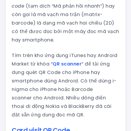
code
(tạm dịch “Mã phản hồi nhanh”) hay
còn gọi là mã vạch ma trận (matrix-
barcode) là dạng mã vạch hai chiều (2D)
có thể được đọc bởi một máy đọc mã vạch
hay smartphone.
Tìm trên kho ứng dụng iTunes hay Android
Market từ khóa “
QR scanner
” để tải ứng
dụng quét QR Code cho iPhone hay
smartphone dùng Android. Có thể dùng i-
nigma cho iPhone hoặc Barcode
scanner cho Android. Nhiều dòng điện
thoại di động Nokia và BlackBerry đã cài
đặt sẵn ứng dụng đọc mã QR.
Card visit QR Code.