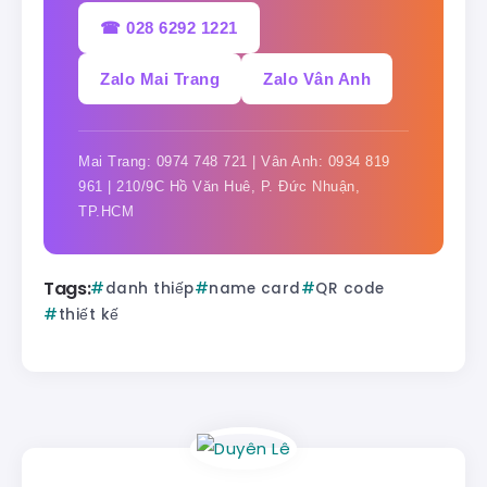
☎ 028 6292 1221
Zalo Mai Trang
Zalo Vân Anh
Mai Trang: 0974 748 721 | Vân Anh: 0934 819
961 | 210/9C Hồ Văn Huê, P. Đức Nhuận,
TP.HCM
Tags:
danh thiếp
name card
QR code
thiết kế