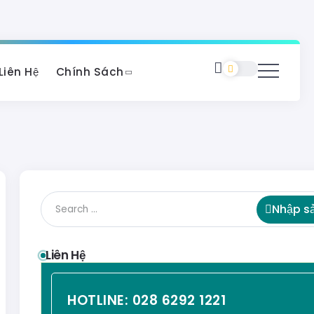
Liên Hệ
Chính Sách
Nhập s
Liên Hệ
HOTLINE:
028 6292 1221