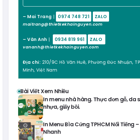
– Mai Trang
|
0974 748 721
ZALO
maitrang@thietkekhainguyen.com
– Vân Anh
|
0934 819 961
ZALO
vananh@thietkekhainguyen.com
Địa chỉ:
210/9C Hồ Văn Huê, Phường Đức Nhuận, TP
Minh, Việt Nam
Bài Viết Xem Nhiều
In menu nhà hàng. Thực đơn gỗ, da si
nhựa, giấy bồi.
In Menu Bìa Cứng TPHCM Nổi Tiếng – 
Nhanh