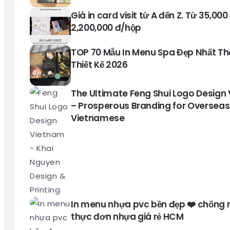
Giá in card visit từ A đến Z. Từ 35,00
2,200,000 đ/hộp
TOP 70 Mẫu In Menu Spa Đẹp Nhất Thế 
Thiết Kế 2026
The Ultimate Feng Shui Logo Design
– Prosperous Branding for Overseas
Vietnamese
In menu nhựa pvc bền đẹp ❤️ chống 
thực đơn nhựa giá rẻ HCM