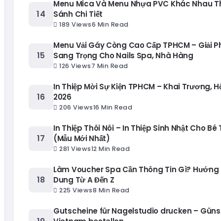
Menu Mica Và Menu Nhựa PVC Khác Nhau T
Sánh Chi Tiết
189 Views
6 Min Read
Menu Vải Gáy Còng Cao Cấp TPHCM – Giải 
Sang Trọng Cho Nails Spa, Nhà Hàng
126 Views
7 Min Read
In Thiệp Mời Sự Kiện TPHCM – Khai Trương, H
2026
206 Views
16 Min Read
In Thiệp Thôi Nôi – In Thiệp Sinh Nhật Cho Bé
(Mẫu Mới Nhất)
281 Views
12 Min Read
Làm Voucher Spa Cần Thông Tin Gì? Hướng 
Dung Từ A Đến Z
225 Views
8 Min Read
Gutscheine für Nagelstudio drucken – Güns