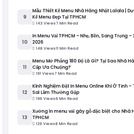
Mẫu Thiết Kế Menu Nhà Hàng Nhật Lalala | Dự
Kế Menu Đẹp Tại TPHCM
143 Views
7 Min Read
In Menu Vải TPHCM – Nhẹ, Bền, Sang Trọng –
2026
148 Views
11 Min Read
Menu Mở Phẳng 180 Độ Là Gì? Tại Sao Nhà H
Cấp Ưa Chuộng?
191 Views
7 Min Read
Kinh Nghiệm Đặt In Menu Online Khi Ở Tỉnh – 
Sai Lầm Thường Gặp
196 Views
6 Min Read
Xưởng in menu vải gáy gỗ đặc biệt cho Nhà 
TPHCM
129 Views
8 Min Read