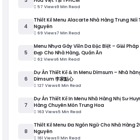
Hoa Việt Tại TPHCM
57 Views
9 Min Read
Thiết Kế Menu Alacarte Nhà Hàng Trung Nổi T
Nguyên
69 Views
7 Min Read
Menu Nhựa Gáy Viền Da Đặc Biệt – Giải Pháp
Đẹp Cho Nhà Hàng, Quán Ăn
62 Views
6 Min Read
Dự Án Thiết Kế & In Menu Dimsum – Nhà hàng
Dimsum 李家點心
127 Views
6 Min Read
Dự Án Thiết Kế In Menu Nhà Hàng Nhị Sư Huy
Hàng Chuyên Món Trung Hoa
163 Views
5 Min Read
Thiết Kế Menu Đa Ngôn Ngữ Cho Nhà Hàng 20
Nguyên
161 Views
11 Min Read