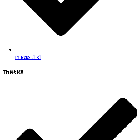
In Bao Lì Xì
Thiết Kế