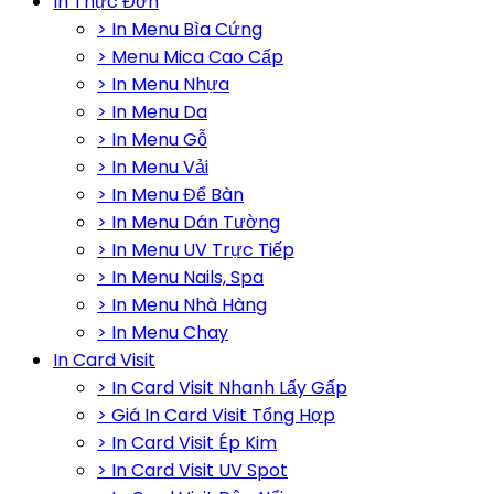
In Thực Đơn
> In Menu Bìa Cứng
> Menu Mica Cao Cấp
> In Menu Nhựa
> In Menu Da
> In Menu Gỗ
> In Menu Vải
> In Menu Để Bàn
> In Menu Dán Tường
> In Menu UV Trực Tiếp
> In Menu Nails, Spa
> In Menu Nhà Hàng
> In Menu Chay
In Card Visit
> In Card Visit Nhanh Lấy Gấp
> Giá In Card Visit Tổng Hợp
> In Card Visit Ép Kim
> In Card Visit UV Spot