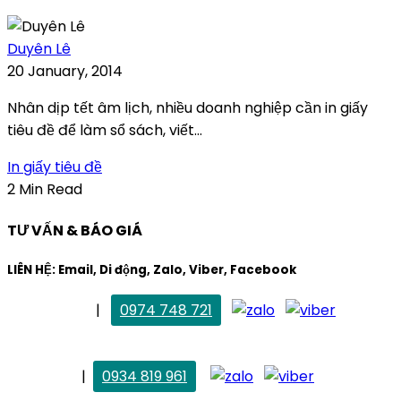
Duyên Lê
20 January, 2014
Nhân dịp tết âm lịch, nhiều doanh nghiệp cần in giấy
tiêu đề để làm sổ sách, viết...
In giấy tiêu đề
2 Min Read
TƯ VẤN & BÁO GIÁ
LIÊN HỆ: Email, Di động, Zalo, Viber, Facebook
. Mai Trang
|
0974 748 721
maitrang@thietkekhainguyen.com
. Vân Anh
|
0934 819 961