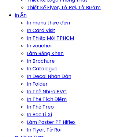
Thiết Kế Flyer, Tờ Rơi, Tờ Bướm
In Ấn
In menu thực đơn
In Card Visit
In Thiệp Mời TPHCM
In voucher
Làm Bằng Khen
In Brochure
In Catalogue
In Decal Nhãn Dán
In Folder
In Thẻ Nhựa PVC
In Thẻ Tích Điểm
In Thẻ Treo
In Bao Lì Xì
Làm Poster PP Hiflex
In Flyer, Tờ Rơi