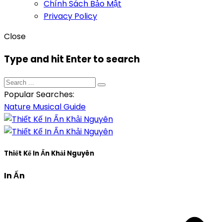
Chính Sách Bảo Mật
Privacy Policy
Close
Type and hit Enter to search
Popular Searches:
Nature
Musical
Guide
Thiết Kế In Ấn Khải Nguyên
In Ấn