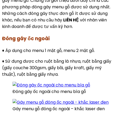
gáy menu gỗ. Chúng tôi giới thiệu dưới đây chỉ là các
phương pháp đóng gáy menu gỗ được sử dụng nhất.
Những cách đóng gáy thực đơn gỗ ít được sử dụng
khác, nếu bạn có nhu cầu hãy
LIÊN HỆ
với nhân viên
kinh doanh để được tư vấn kỹ hơn.
Đóng gáy ốc ngoài
♦ Áp dụng cho menu 1 mặt gỗ, menu 2 mặt gỗ.
♦ Sử đụng được cho ruột bằng lá nhựa, ruột bằng giấy
(giấy couche 300gsm, giấy bồi, giấy kraft, giấy mỹ
thuật), ruột bằng giấy nhựa.
Đóng gáy ốc ngoài cho menu bìa gỗ
Gáy menu gỗ đóng ốc ngoài – khắc laser đen