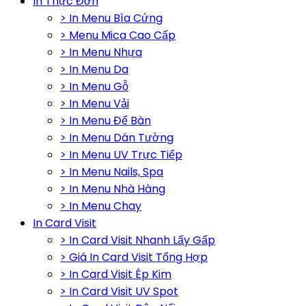
In Thực Đơn
> In Menu Bìa Cứng
> Menu Mica Cao Cấp
> In Menu Nhựa
> In Menu Da
> In Menu Gỗ
> In Menu Vải
> In Menu Để Bàn
> In Menu Dán Tường
> In Menu UV Trực Tiếp
> In Menu Nails, Spa
> In Menu Nhà Hàng
> In Menu Chay
In Card Visit
> In Card Visit Nhanh Lấy Gấp
> Giá In Card Visit Tổng Hợp
> In Card Visit Ép Kim
> In Card Visit UV Spot