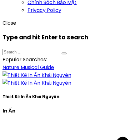
Chính Sách Bảo Mật
Privacy Policy
Close
Type and hit Enter to search
Popular Searches:
Nature
Musical
Guide
Thiết Kế In Ấn Khải Nguyên
In Ấn