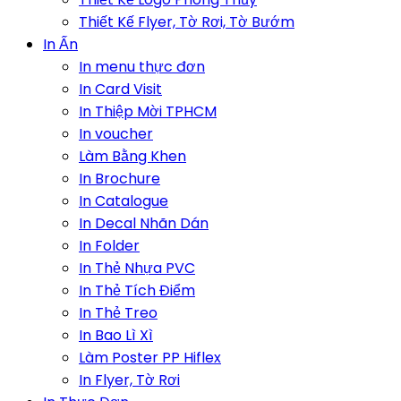
Thiết Kế Flyer, Tờ Rơi, Tờ Bướm
In Ấn
In menu thực đơn
In Card Visit
In Thiệp Mời TPHCM
In voucher
Làm Bằng Khen
In Brochure
In Catalogue
In Decal Nhãn Dán
In Folder
In Thẻ Nhựa PVC
In Thẻ Tích Điểm
In Thẻ Treo
In Bao Lì Xì
Làm Poster PP Hiflex
In Flyer, Tờ Rơi