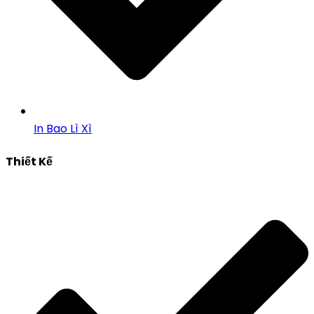
In Bao Lì Xì
Thiết Kế