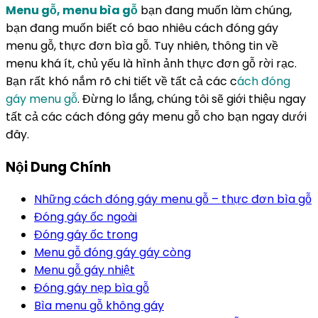
Menu gỗ, menu bìa gỗ
bạn đang muốn làm chúng,
bạn đang muốn biết có bao nhiêu cách đóng gáy
menu gỗ, thực đơn bìa gỗ. Tuy nhiên, thông tin về
menu khá ít, chủ yếu là hình ảnh thực đơn gỗ rời rạc.
Bạn rất khó nắm rõ chi tiết về tất cả các c
ách đóng
gáy menu gỗ
. Đừng lo lắng, chúng tôi sẽ giới thiệu ngay
tất cả các cách đóng gáy menu gỗ cho bạn ngay dưới
đây.
Nội Dung Chính
Những cách đóng gáy menu gỗ – thực đơn bìa gỗ
Đóng gáy ốc ngoài
Đóng gáy ốc trong
Menu gỗ đóng gáy gáy còng
Menu gỗ gáy nhiệt
Đóng gáy nẹp bìa gỗ
Bìa menu gỗ không gáy