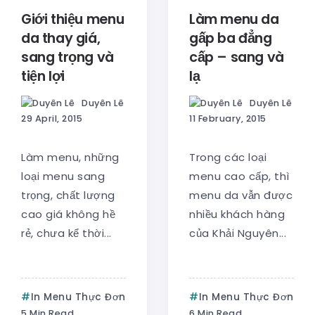
Giới thiệu menu
Làm menu da
da thay giá,
gấp ba đẳng
sang trọng và
cấp – sang và
tiện lợi
lạ
Duyên Lê
Duyên Lê
29 April, 2015
11 February, 2015
Làm menu, những
Trong các loại
loại menu sang
menu cao cấp, thì
trọng, chất lượng
menu da vẫn được
cao giá không hề
nhiều khách hàng
rẻ, chưa kể thời...
của Khải Nguyên...
In Menu Thực Đơn
In Menu Thực Đơn
5 Min Read
6 Min Read