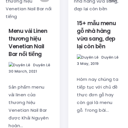
15+ mẫu menu
Menu vải Linen
gỗ nhà hàng
thương hiệu
vừa sang, đẹp
Venetian Nail
lại còn bền
Bar nổi tiếng
Duyên Lê
3 May, 2019
Duyên Lê
30 March, 2021
Hôm nay chúng ta
Sản phẩm menu
tiếp tục với chủ đề
vải linen của
thực đơn gỗ hay
thương hiệu
còn gọi là menu
Venetian Nail Bar
gỗ. Trong bài...
được Khải Nguyên
hoàn...