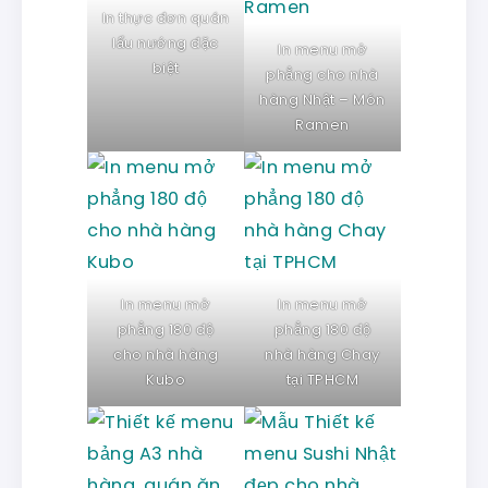
In thực đơn quán
lẩu nướng đặc
In menu mở
biệt
phẳng cho nhà
hàng Nhật – Món
Ramen
In menu mở
In menu mở
phẳng 180 độ
phẳng 180 độ
cho nhà hàng
nhà hàng Chay
Kubo
tại TPHCM