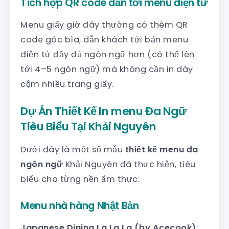
Tích hợp QR code dẫn tới menu điện tử
Menu giấy giờ đây thường có thêm QR
code góc bìa, dẫn khách tới bản menu
điện tử đầy đủ ngôn ngữ hơn (có thể lên
tới 4–5 ngôn ngữ) mà không cần in dày
cộm nhiều trang giấy.
Dự Án Thiết Kế In menu Đa Ngữ
Tiêu Biểu Tại Khải Nguyên
Dưới đây là một số mẫu
thiết kế menu đa
ngôn ngữ
Khải Nguyên đã thực hiện, tiêu
biểu cho từng nền ẩm thực:
Menu nhà hàng Nhật Bản
Japanese Dining La La La (by Acecook)
: