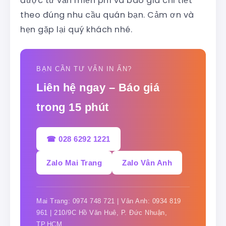
được tư vấn miễn phí và báo giá chi tiết
theo đúng nhu cầu quán bạn. Cảm ơn và
hẹn gặp lại quý khách nhé.
BẠN CẦN TƯ VẤN IN ẤN?
Liên hệ ngay – Báo giá
trong 15 phút
☎ 028 6292 1221
Zalo Mai Trang
Zalo Vân Anh
Mai Trang: 0974 748 721 | Vân Anh: 0934 819
961 | 210/9C Hồ Văn Huê, P. Đức Nhuận,
TP.HCM