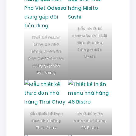
Mẫu Thiết kế
menu Sushi Nhật
Thiết kế menu
đẹp cho nhà
bảng A3 nhà
hàng Misito
hàng, quán ăn
Sushi
Pho Viet Odessa
dạng gấp đôi
tiện dụng
Mẫu thiết kế thực
Thiết kế in ấn
đơn nhà hàng
menu nhà hàng
Thái Chay
48 Bistro