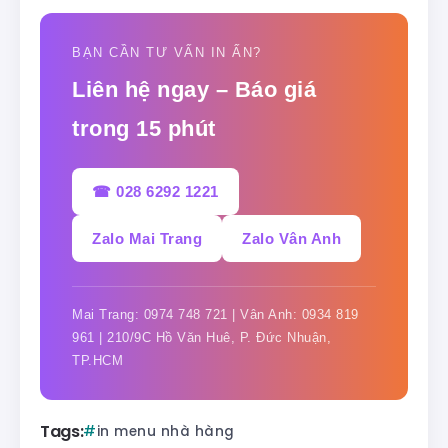
BẠN CẦN TƯ VẤN IN ẤN?
Liên hệ ngay – Báo giá
trong 15 phút
☎ 028 6292 1221
Zalo Mai Trang
Zalo Vân Anh
Mai Trang: 0974 748 721 | Vân Anh: 0934 819
961 | 210/9C Hồ Văn Huê, P. Đức Nhuận,
TP.HCM
Tags:
in menu nhà hàng