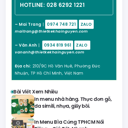
HOTLINE:
028 6292 1221
– Mai Trang
|
0974 748 721
ZALO
maitrang@thietkekhainguyen.com
– Vân Anh
|
0934 819 961
ZALO
vananh@thietkekhainguyen.com
Địa chỉ:
210/9C Hồ Văn Huê, Phường Đức
Nhuận, TP Hồ Chí Minh, Việt Nam
Bài Viết Xem Nhiều
In menu nhà hàng. Thực đơn gỗ,
da simili, nhựa, giấy bồi.
In Menu Bìa Cứng TPHCM Nổi