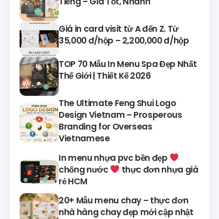
Tiếng – Giá Tốt, Nhanh
Giá in card visit từ A đến Z. Từ
35,000 đ/hộp – 2,200,000 đ/hộp
TOP 70 Mẫu In Menu Spa Đẹp Nhất
Thế Giới | Thiết Kế 2026
The Ultimate Feng Shui Logo
Design Vietnam – Prosperous
Branding for Overseas
Vietnamese
In menu nhựa pvc bền đẹp
chống nước
thực đơn nhựa giá
rẻ HCM
20+ Mẫu menu chay – thực đơn
nhà hàng chay đẹp mới cập nhật