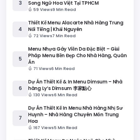
Song Ngữ Hoa Việt Tại TPHCM
59 Views
9 Min Read
Thiết Kế Menu Alacarte Nhà Hàng Trung
Nổi Tiếng | Khải Nguyên
72 Views
7 Min Read
Menu Nhựa Gáy Viền Da Đặc Biệt – Giải
Pháp Menu Bền Đẹp Cho Nhà Hàng, Quán
Ăn
71 Views
6 Min Read
Dự Án Thiết Kế & In Menu Dimsum – Nhà
hàng Ly’s Dimsum 李家點心
130 Views
6 Min Read
Dự Án Thiết Kế In Menu Nhà Hàng Nhị Sư
Huynh – Nhà Hàng Chuyên Món Trung
Hoa
167 Views
5 Min Read