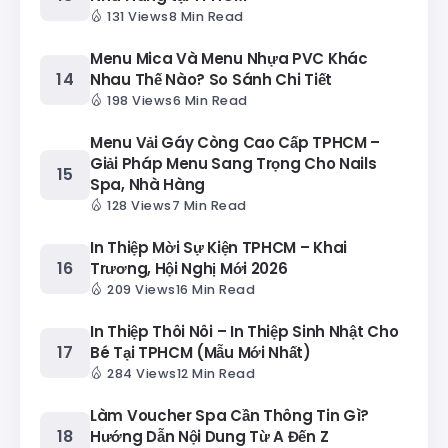
131 Views
8 Min Read
Menu Mica Và Menu Nhựa PVC Khác
Nhau Thế Nào? So Sánh Chi Tiết
198 Views
6 Min Read
Menu Vải Gáy Còng Cao Cấp TPHCM –
Giải Pháp Menu Sang Trọng Cho Nails
Spa, Nhà Hàng
128 Views
7 Min Read
In Thiệp Mời Sự Kiện TPHCM – Khai
Trương, Hội Nghị Mới 2026
209 Views
16 Min Read
In Thiệp Thôi Nôi – In Thiệp Sinh Nhật Cho
Bé Tại TPHCM (Mẫu Mới Nhất)
284 Views
12 Min Read
Làm Voucher Spa Cần Thông Tin Gì?
Hướng Dẫn Nội Dung Từ A Đến Z