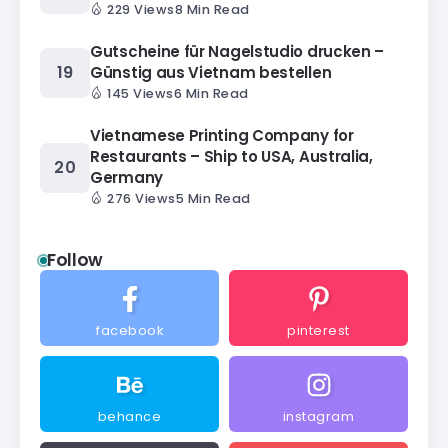
229 Views
8 Min Read
Gutscheine für Nagelstudio drucken –
Günstig aus Vietnam bestellen
145 Views
6 Min Read
Vietnamese Printing Company for
Restaurants – Ship to USA, Australia,
Germany
276 Views
5 Min Read
Follow
facebook
pinterest
behance
instagram