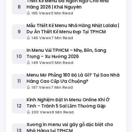
Thiết Kế Menu Đa Ngôn Ngữ Cho Nhà
Hàng 2026 | Khải Nguyên
165 Views
11 Min Read
Mẫu Thiết Kế Menu Nhà Hàng Nhật Lalala |
Dự Án Thiết Kế Menu Đẹp Tại TPHCM
146 Views
7 Min Read
In Menu Vải TPHCM – Nhẹ, Bền, Sang
Trọng – Xu Hướng 2026
149 Views
11 Min Read
Menu Mở Phẳng 180 Độ Là Gì? Tại Sao Nhà
Hàng Cao Cấp Ưa Chuộng?
197 Views
7 Min Read
Kinh Nghiệm Đặt In Menu Online Khi Ở
Tỉnh – Tránh 5 Sai Lầm Thường Gặp
200 Views
6 Min Read
Xưởng in menu vải gáy gỗ đặc biệt cho
Nhà Hàng tại TPHCM