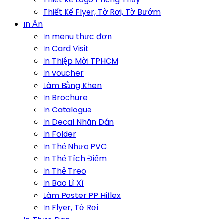
Thiết Kế Flyer, Tờ Rơi, Tờ Bướm
In Ấn
In menu thực đơn
In Card Visit
In Thiệp Mời TPHCM
In voucher
Làm Bằng Khen
In Brochure
In Catalogue
In Decal Nhãn Dán
In Folder
In Thẻ Nhựa PVC
In Thẻ Tích Điểm
In Thẻ Treo
In Bao Lì Xì
Làm Poster PP Hiflex
In Flyer, Tờ Rơi