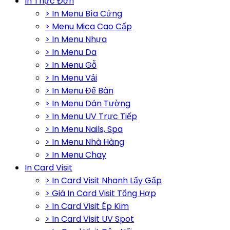
In Thực Đơn
> In Menu Bìa Cứng
> Menu Mica Cao Cấp
> In Menu Nhựa
> In Menu Da
> In Menu Gỗ
> In Menu Vải
> In Menu Để Bàn
> In Menu Dán Tường
> In Menu UV Trực Tiếp
> In Menu Nails, Spa
> In Menu Nhà Hàng
> In Menu Chay
In Card Visit
> In Card Visit Nhanh Lấy Gấp
> Giá In Card Visit Tổng Hợp
> In Card Visit Ép Kim
> In Card Visit UV Spot