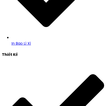
In Bao Lì Xì
Thiết Kế