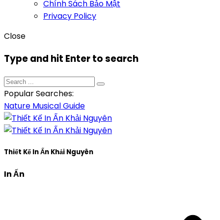
Chính Sách Bảo Mật
Privacy Policy
Close
Type and hit Enter to search
Popular Searches:
Nature
Musical
Guide
Thiết Kế In Ấn Khải Nguyên
In Ấn