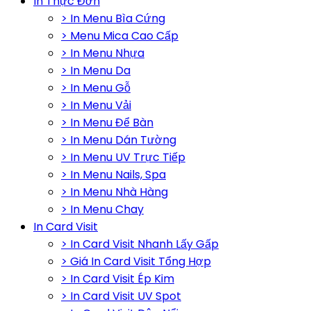
In Thực Đơn
> In Menu Bìa Cứng
> Menu Mica Cao Cấp
> In Menu Nhựa
> In Menu Da
> In Menu Gỗ
> In Menu Vải
> In Menu Để Bàn
> In Menu Dán Tường
> In Menu UV Trực Tiếp
> In Menu Nails, Spa
> In Menu Nhà Hàng
> In Menu Chay
In Card Visit
> In Card Visit Nhanh Lấy Gấp
> Giá In Card Visit Tổng Hợp
> In Card Visit Ép Kim
> In Card Visit UV Spot