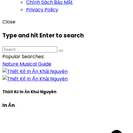
Chính Sách Bảo Mật
Privacy Policy
Close
Type and hit Enter to search
Popular Searches:
Nature
Musical
Guide
Thiết Kế In Ấn Khải Nguyên
In Ấn