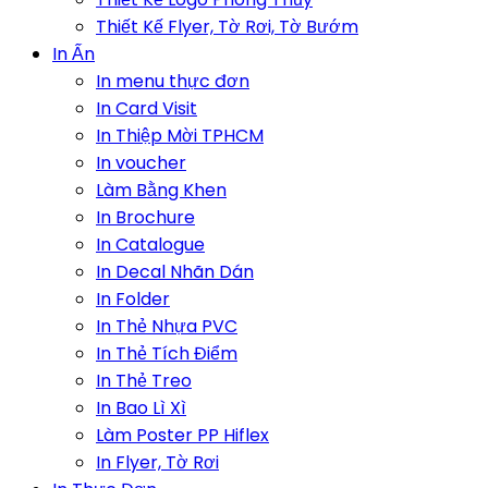
Thiết Kế Flyer, Tờ Rơi, Tờ Bướm
In Ấn
In menu thực đơn
In Card Visit
In Thiệp Mời TPHCM
In voucher
Làm Bằng Khen
In Brochure
In Catalogue
In Decal Nhãn Dán
In Folder
In Thẻ Nhựa PVC
In Thẻ Tích Điểm
In Thẻ Treo
In Bao Lì Xì
Làm Poster PP Hiflex
In Flyer, Tờ Rơi