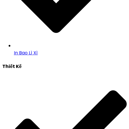
In Bao Lì Xì
Thiết Kế