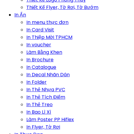
Thiết Kế Flyer, Tờ Rơi, Tờ Bướm
In Ấn
In menu thực đơn
In Card Visit
In Thiệp Mời TPHCM
In voucher
Làm Bằng Khen
In Brochure
In Catalogue
In Decal Nhãn Dán
In Folder
In Thẻ Nhựa PVC
In Thẻ Tích Điểm
In Thẻ Treo
In Bao Lì Xì
Làm Poster PP Hiflex
In Flyer, Tờ Rơi