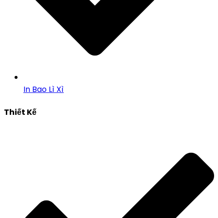
In Bao Lì Xì
Thiết Kế