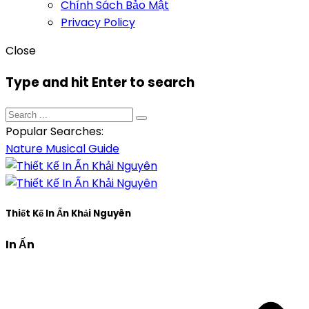
Chính Sách Bảo Mật
Privacy Policy
Close
Type and hit Enter to search
Popular Searches:
Nature
Musical
Guide
Thiết Kế In Ấn Khải Nguyên
In Ấn