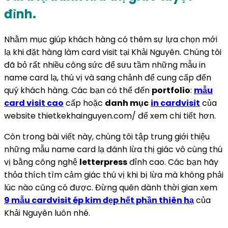
đỉnh.
Nhằm mục giúp khách hàng có thêm sự lựa chọn mới
lạ khi đặt hàng làm card visit tại Khải Nguyên. Chúng tôi
đã bỏ rất nhiều công sức để sưu tầm những mẫu in
name card lạ, thú vị và sang chảnh để cung cấp đến
quý khách hàng. Các bạn có thể đến
portfolio
:
mẫu
card visit cao
cấp hoặc
danh mục
in cardvisit
của
website thietkekhainguyen.com/ để xem chi tiết hơn.
Còn trong bài viết này, chúng tôi tập trung giới thiệu
những mẫu name card lạ đánh lừa thị giác vô cùng thú
vị bằng công nghệ
letterpress
đỉnh cao. Các bạn hãy
thỏa thích tìm cảm giác thú vị khi bị lừa mà không phải
lúc nào cũng có được. Đừng quên dành thời gian xem
9 mẫu cardvisit ép kim đẹp hết phần thiên hạ
của
Khải Nguyên luôn nhé.