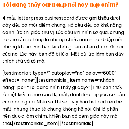
Tôi đang thấy card dập nổi hay dập chìm?
4 mẫu letterpress businesscard được giới thiệu dưới
đây đều có một điểm chung. Nó đều đều có khả năng
đánh lừa thị giác thú vị. Lúc đầu khi nhìn sơ qua, chúng
ta cho rằng chúng là những chiếc name card dập nổi,
nhưng khi sờ vào bạn lại không cảm nhận được độ nổi
của nó. Lúc này, bạn đã bị lừa! Một cú lừa làm bạn đầy
thích thú và tò mò.
[testimonials type=”” autoplay=”no” delay=”6000″
effect=”none”][testimonials_item name=”Khách
hàng” job=”Tôi đang nhìn thấy gì đây?”]Thứ bạn thấy
là một kiểu name card lạ mắt, đánh lừa thị giác cơ bản
của con người. Nhìn sơ thì sẽ thấy họa tiết nổi trên bề
mặt, nhưng thực tế chúng không hề nổi. Chỉ là phần
nền được làm chìm, khiến bạn có cảm giác này mà
thôi.[/testimonials_item][/testimonials]