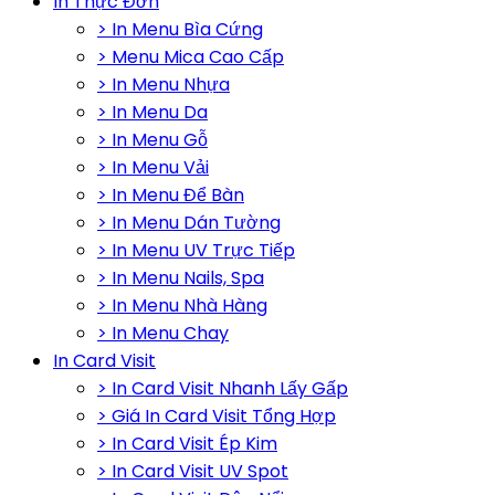
In Thực Đơn
> In Menu Bìa Cứng
> Menu Mica Cao Cấp
> In Menu Nhựa
> In Menu Da
> In Menu Gỗ
> In Menu Vải
> In Menu Để Bàn
> In Menu Dán Tường
> In Menu UV Trực Tiếp
> In Menu Nails, Spa
> In Menu Nhà Hàng
> In Menu Chay
In Card Visit
> In Card Visit Nhanh Lấy Gấp
> Giá In Card Visit Tổng Hợp
> In Card Visit Ép Kim
> In Card Visit UV Spot