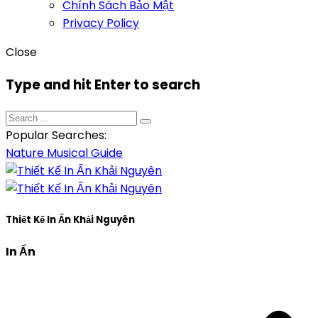
Chính Sách Bảo Mật
Privacy Policy
Close
Type and hit Enter to search
Popular Searches:
Nature
Musical
Guide
Thiết Kế In Ấn Khải Nguyên
In Ấn