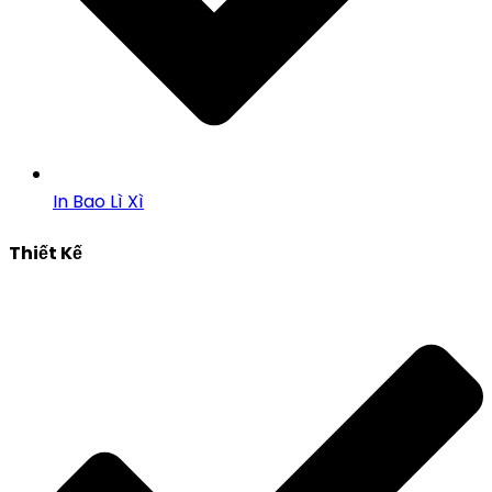
In Bao Lì Xì
Thiết Kế