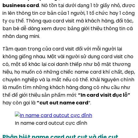
business card
. Nó tồn tại dưới dạng 1 tờ giấy nhỏ, được
in lên thông tin cơ bản của 1 người, 1 tổ chức hay 1 công
ty cụ thể. Thông qua card visit mà khách hàng, đối tác,
bạn bè dễ dàng xem được bảng giới thiệu thông tin cá
nhân dạng mini.
Tầm quan trọng của card visit đối với mỗi người lại
không giống nhau. Một vài người sử dụng card visit cho
có, một số khác lại coi danh thiếp như bộ mặt thương
hiệu, họ muốn có những chiếc name card khí chất, đẹp,
chuyên nghiệp và lạ mắt nếu có thể. Khải Nguyên chính
là muốn tìm những khách hàng đang có nhu cầu như
thế để giới thiệu sản phẩm mới:
“In card visit đục lỗ”
hay còn gọi là
“cut out name card
“.
In name card outcut cực đỉnh
Phân biệt name card out cut và die cut