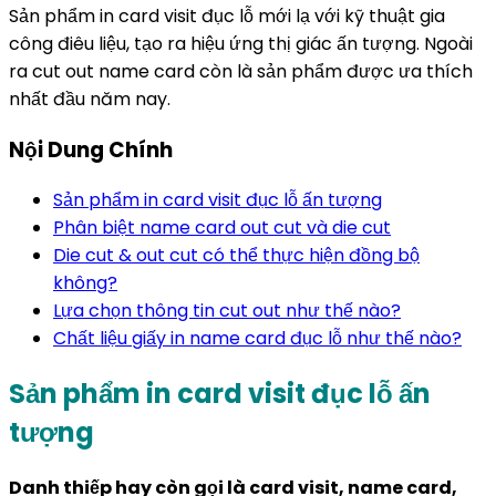
Sản phẩm in card visit đục lỗ mới lạ với kỹ thuật gia
công điêu liệu, tạo ra hiệu ứng thị giác ấn tượng. Ngoài
ra cut out name card còn là sản phẩm được ưa thích
nhất đầu năm nay.
Nội Dung Chính
Sản phẩm in card visit đục lỗ ấn tượng
Phân biệt name card out cut và die cut
Die cut & out cut có thể thực hiện đồng bộ
không?
Lựa chọn thông tin cut out như thế nào?
Chất liệu giấy in name card đục lỗ như thế nào?
Sản phẩm in card visit đục lỗ ấn
tượng
Danh thiếp hay còn gọi là card visit, name card,