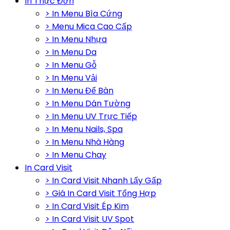
In Thực Đơn
> In Menu Bìa Cứng
> Menu Mica Cao Cấp
> In Menu Nhựa
> In Menu Da
> In Menu Gỗ
> In Menu Vải
> In Menu Để Bàn
> In Menu Dán Tường
> In Menu UV Trực Tiếp
> In Menu Nails, Spa
> In Menu Nhà Hàng
> In Menu Chay
In Card Visit
> In Card Visit Nhanh Lấy Gấp
> Giá In Card Visit Tổng Hợp
> In Card Visit Ép Kim
> In Card Visit UV Spot