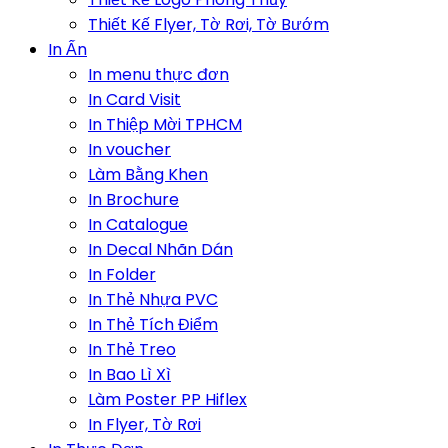
Thiết Kế Flyer, Tờ Rơi, Tờ Bướm
In Ấn
In menu thực đơn
In Card Visit
In Thiệp Mời TPHCM
In voucher
Làm Bằng Khen
In Brochure
In Catalogue
In Decal Nhãn Dán
In Folder
In Thẻ Nhựa PVC
In Thẻ Tích Điểm
In Thẻ Treo
In Bao Lì Xì
Làm Poster PP Hiflex
In Flyer, Tờ Rơi