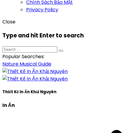
Chính Sách Bảo Mật
Privacy Policy
Close
Type and hit Enter to search
Popular Searches:
Nature
Musical
Guide
Thiết Kế In Ấn Khải Nguyên
In Ấn