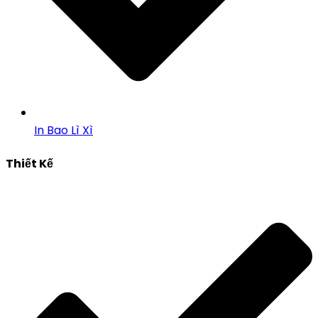
In Bao Lì Xì
Thiết Kế