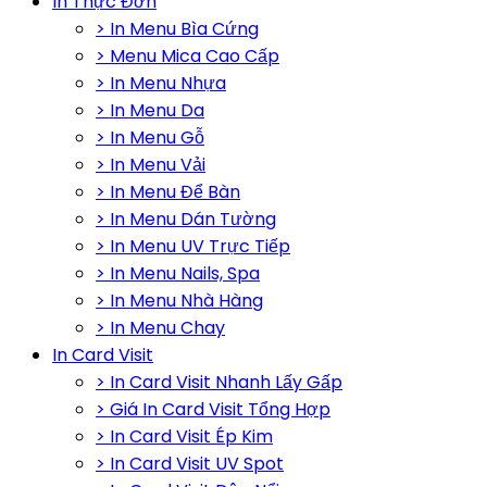
In Thực Đơn
> In Menu Bìa Cứng
> Menu Mica Cao Cấp
> In Menu Nhựa
> In Menu Da
> In Menu Gỗ
> In Menu Vải
> In Menu Để Bàn
> In Menu Dán Tường
> In Menu UV Trực Tiếp
> In Menu Nails, Spa
> In Menu Nhà Hàng
> In Menu Chay
In Card Visit
> In Card Visit Nhanh Lấy Gấp
> Giá In Card Visit Tổng Hợp
> In Card Visit Ép Kim
> In Card Visit UV Spot