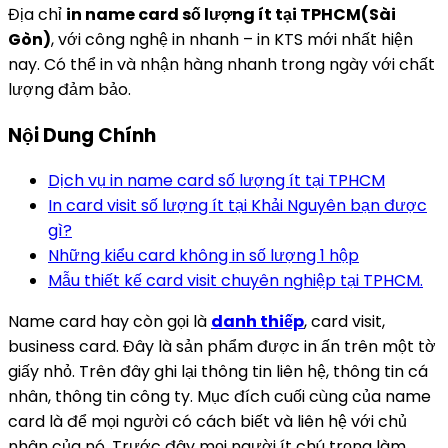
Địa chỉ
in name card số lượng ít tại TPHCM(Sài
Gòn)
, với công nghệ in nhanh – in KTS mới nhất hiện
nay. Có thể in và nhận hàng nhanh trong ngày với chất
lượng đảm bảo.
Nội Dung Chính
Dịch vụ in name card số lượng ít tại TPHCM
In card visit số lượng ít tại Khải Nguyên bạn được
gì?
Những kiểu card không in số lượng 1 hộp
Mẫu thiết kế card visit chuyên nghiệp tại TPHCM.
Name card hay còn gọi là
danh thiếp
, card visit,
business card. Đây là sản phẩm được in ấn trên một tờ
giấy nhỏ. Trên đây ghi lại thông tin liên hệ, thông tin cá
nhân, thông tin công ty. Mục đích cuối cùng của name
card là để mọi người có cách biết và liên hệ với chủ
nhân của nó. Trước đây mọi người ít chú trọng làm