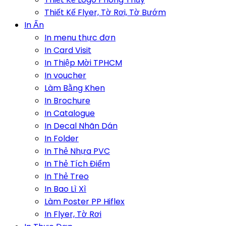
Thiết Kế Flyer, Tờ Rơi, Tờ Bướm
In Ấn
In menu thực đơn
In Card Visit
In Thiệp Mời TPHCM
In voucher
Làm Bằng Khen
In Brochure
In Catalogue
In Decal Nhãn Dán
In Folder
In Thẻ Nhựa PVC
In Thẻ Tích Điểm
In Thẻ Treo
In Bao Lì Xì
Làm Poster PP Hiflex
In Flyer, Tờ Rơi