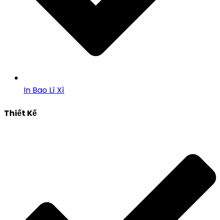
In Bao Lì Xì
Thiết Kế