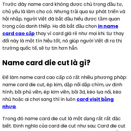
Trước đây name card không được chú trọng đầu tư,
chủ yếu là làm cho có. Nhưng trải qua sự phát triển và
hội nhập, người Việt đã bắt đầu hiểu được tầm quan
trọng của danh thiếp. Họ đã bắt đầu chọn
in name
card cao cấp
thay vì card giá rẻ như mọi khi. Sự thay
đổi này là một tín hiệu tốt, nó giúp người Việt đi ra thị
trường quốc tế, sẽ tự tin hơn hẳn.
Name card die cut là gì?
Để làm name card cao cấp có rất nhiều phương pháp:
name card die cut, ép kim, dập nổi dập chìm, uv định
hình, bồi phủ viền, ép kim viền, bồi 3d, kéo lụa nổi, kéo
nhũ hoặc ai chơi sang thì in luôn
card visit bằng
nhựa
.
Trong đó name card die cut là một dạng rất rất đặc
biệt. Định nghĩa của card die cut như sau: Card die cut