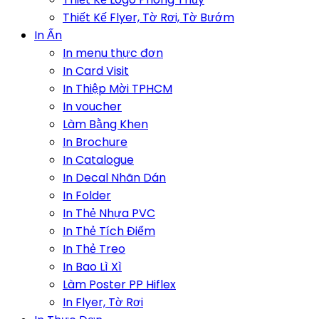
Thiết Kế Flyer, Tờ Rơi, Tờ Bướm
In Ấn
In menu thực đơn
In Card Visit
In Thiệp Mời TPHCM
In voucher
Làm Bằng Khen
In Brochure
In Catalogue
In Decal Nhãn Dán
In Folder
In Thẻ Nhựa PVC
In Thẻ Tích Điểm
In Thẻ Treo
In Bao Lì Xì
Làm Poster PP Hiflex
In Flyer, Tờ Rơi