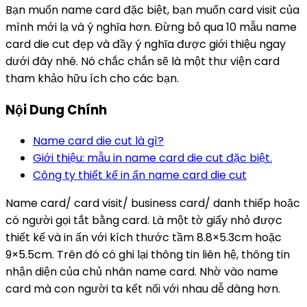
Bạn muốn name card đặc biệt, bạn muốn card visit của
mình mới lạ và ý nghĩa hơn. Đừng bỏ qua 10 mẫu name
card die cut đẹp và đầy ý nghĩa được giới thiệu ngay
dưới đây nhé. Nó chắc chắn sẽ là một thư viện card
tham khảo hữu ích cho các bạn.
Nội Dung Chính
Name card die cut là gì?
Giới thiệu: mẫu in name card die cut đặc biệt.
Công ty thiết kế in ấn name card die cut
Name card/ card visit/ business card/ danh thiếp hoặc
có người gọi tắt bằng card. Là một tờ giấy nhỏ được
thiết kế và in ấn với kích thước tầm 8.8×5.3cm hoặc
9×5.5cm. Trên đó có ghi lại thông tin liên hệ, thông tin
nhận diện của chủ nhân name card. Nhờ vào name
card mà con người ta kết nối với nhau dễ dàng hơn.