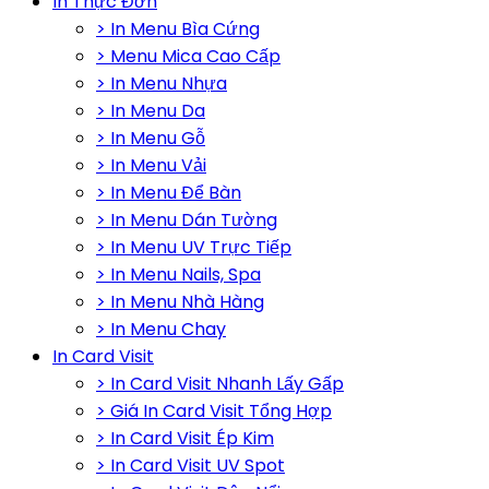
In Thực Đơn
> In Menu Bìa Cứng
> Menu Mica Cao Cấp
> In Menu Nhựa
> In Menu Da
> In Menu Gỗ
> In Menu Vải
> In Menu Để Bàn
> In Menu Dán Tường
> In Menu UV Trực Tiếp
> In Menu Nails, Spa
> In Menu Nhà Hàng
> In Menu Chay
In Card Visit
> In Card Visit Nhanh Lấy Gấp
> Giá In Card Visit Tổng Hợp
> In Card Visit Ép Kim
> In Card Visit UV Spot