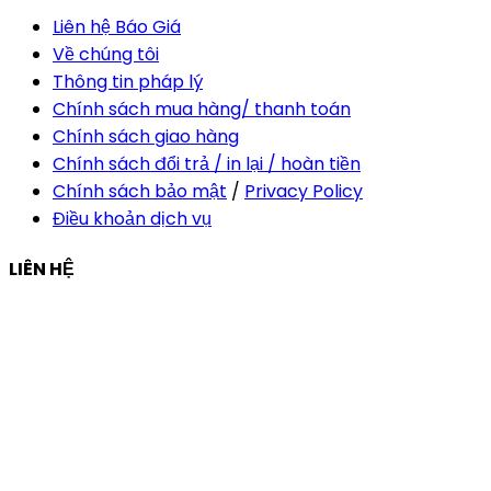
Liên hệ Báo Giá
Về chúng tôi
Thông tin pháp lý
Chính sách mua hàng/ thanh toán
Chính sách giao hàng
Chính sách đổi trả / in lại / hoàn tiền
Chính sách bảo mật
/
Privacy Policy
Điều khoản dịch vụ
LIÊN HỆ
Công ty Thiết Kế In Ấn Khải Nguyên
Địa chỉ:
210/9C Hồ Văn Huê, Phường Đức Nhuận, TP Hồ
Chí Minh, Việt Nam
Hotline:
+84 28 6292 1221
Mã số thuế:
0318171127