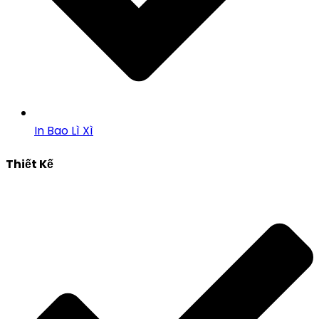
In Bao Lì Xì
Thiết Kế