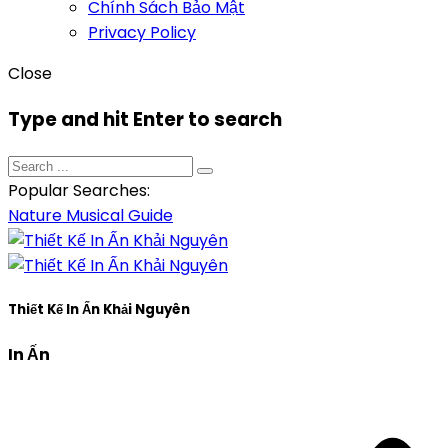
Chính Sách Bảo Mật
Privacy Policy
Close
Type and hit Enter to search
Popular Searches:
Nature
Musical
Guide
Thiết Kế In Ấn Khải Nguyên
In Ấn