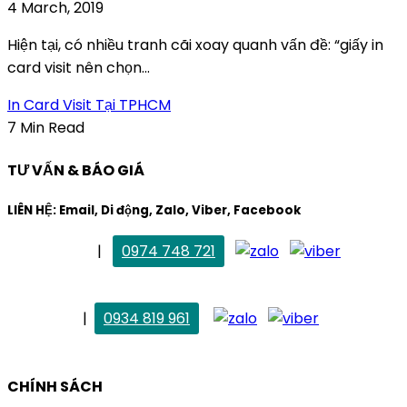
4 March, 2019
Hiện tại, có nhiều tranh cãi xoay quanh vấn đề: “giấy in
card visit nên chọn...
In Card Visit Tại TPHCM
7 Min Read
TƯ VẤN & BÁO GIÁ
LIÊN HỆ: Email, Di động, Zalo, Viber, Facebook
. Mai Trang
|
0974 748 721
maitrang@thietkekhainguyen.com
. Vân Anh
|
0934 819 961
vananh@thietkekhainguyen.com
CHÍNH SÁCH