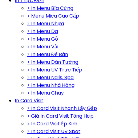
In Thực Đơn
> In Menu Bìa Cứng
> Menu Mica Cao Cấp
> In Menu Nhựa
> In Menu Da
> In Menu Gỗ
> In Menu Vải
> In Menu Để Bàn
> In Menu Dán Tường
> In Menu UV Trực Tiếp
> In Menu Nails, Spa
> In Menu Nhà Hàng
> In Menu Chay
In Card Visit
> In Card Visit Nhanh Lấy Gấp
> Giá In Card Visit Tổng Hợp
> In Card Visit Ép Kim
> In Card Visit UV Spot