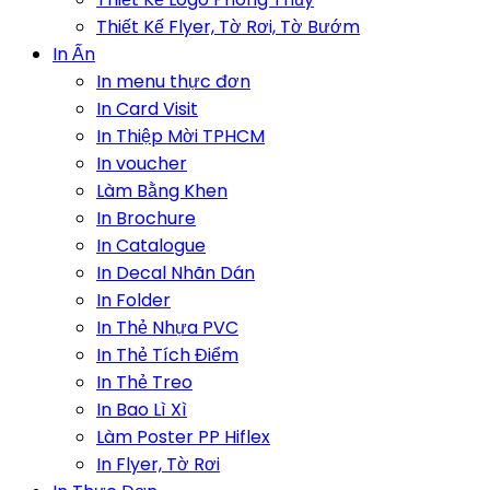
Thiết Kế Flyer, Tờ Rơi, Tờ Bướm
In Ấn
In menu thực đơn
In Card Visit
In Thiệp Mời TPHCM
In voucher
Làm Bằng Khen
In Brochure
In Catalogue
In Decal Nhãn Dán
In Folder
In Thẻ Nhựa PVC
In Thẻ Tích Điểm
In Thẻ Treo
In Bao Lì Xì
Làm Poster PP Hiflex
In Flyer, Tờ Rơi