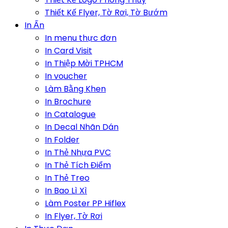
Thiết Kế Flyer, Tờ Rơi, Tờ Bướm
In Ấn
In menu thực đơn
In Card Visit
In Thiệp Mời TPHCM
In voucher
Làm Bằng Khen
In Brochure
In Catalogue
In Decal Nhãn Dán
In Folder
In Thẻ Nhựa PVC
In Thẻ Tích Điểm
In Thẻ Treo
In Bao Lì Xì
Làm Poster PP Hiflex
In Flyer, Tờ Rơi