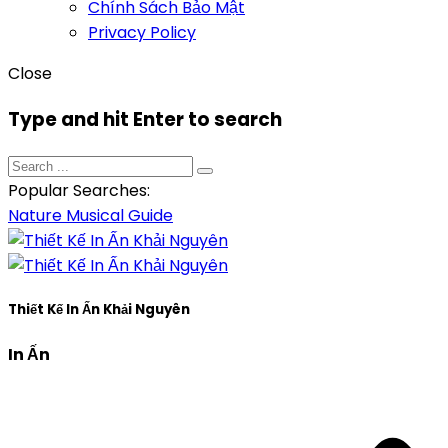
Chính Sách Bảo Mật
Privacy Policy
Close
Type and hit Enter to search
Popular Searches:
Nature
Musical
Guide
Thiết Kế In Ấn Khải Nguyên
In Ấn