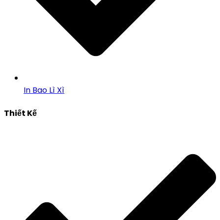
In Bao Lì Xì
Thiết Kế