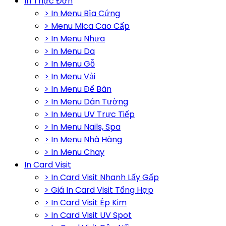
In Thực Đơn
> In Menu Bìa Cứng
> Menu Mica Cao Cấp
> In Menu Nhựa
> In Menu Da
> In Menu Gỗ
> In Menu Vải
> In Menu Để Bàn
> In Menu Dán Tường
> In Menu UV Trực Tiếp
> In Menu Nails, Spa
> In Menu Nhà Hàng
> In Menu Chay
In Card Visit
> In Card Visit Nhanh Lấy Gấp
> Giá In Card Visit Tổng Hợp
> In Card Visit Ép Kim
> In Card Visit UV Spot