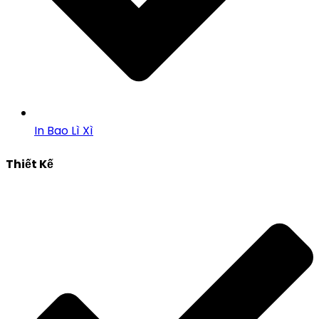
In Bao Lì Xì
Thiết Kế