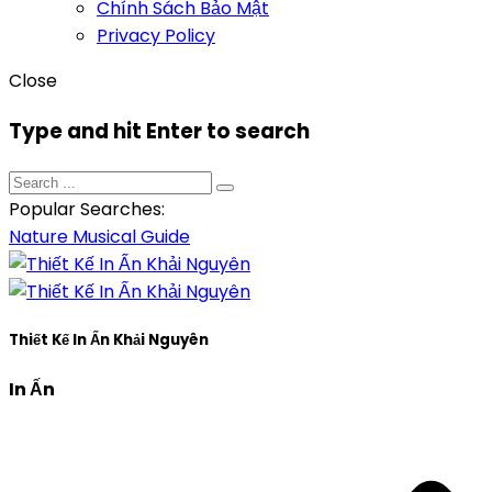
Chính Sách Bảo Mật
Privacy Policy
Close
Type and hit Enter to search
Popular Searches:
Nature
Musical
Guide
Thiết Kế In Ấn Khải Nguyên
In Ấn