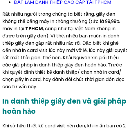
ĐẶT LÀM DANH THIẾP CAO CẤP TẠI TPHCM
Rất nhiều người trong chúng ta biết rằng, giấy đen
không thể bằng máy in thông thường (tức là 99,99%
máy in tại
TPHCM
, cũng như tại Việt Nam không in
được trên giấy đen). Vì thế, nhiều bạn muốn in danh
thiếp giấy đen gặp rất nhiều rắc rối. Đặc biệt khi ghé
đến nhà in card visit lúc này mới vỡ lẽ, lúc này giải quyết
rất mất thời gian. Thế nên, Khải Nguyên xin giới thiệu
các giải pháp in danh thiếp giấy đen hoàn hảo. Trước
khi quyết định thiết kế danh thiếp/ chọn nhà in card/
chọn giấy in card, hãy dành đôi chút thời gian đón đọc
các tư vấn này.
In danh thiếp giấy đen và giải pháp
hoàn hảo
Khi sở hữu thiết kế card visit nền đen, khi in ấn bạn có 2