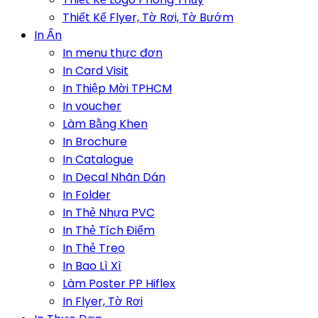
Thiết Kế Flyer, Tờ Rơi, Tờ Bướm
In Ấn
In menu thực đơn
In Card Visit
In Thiệp Mời TPHCM
In voucher
Làm Bằng Khen
In Brochure
In Catalogue
In Decal Nhãn Dán
In Folder
In Thẻ Nhựa PVC
In Thẻ Tích Điểm
In Thẻ Treo
In Bao Lì Xì
Làm Poster PP Hiflex
In Flyer, Tờ Rơi