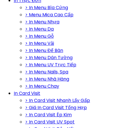
In Thực Đơn
> In Menu Bìa Cứng
> Menu Mica Cao Cấp
> In Menu Nhựa
> In Menu Da
> In Menu Gỗ
> In Menu Vải
> In Menu Để Bàn
> In Menu Dán Tường
> In Menu UV Trực Tiếp
> In Menu Nails, Spa
> In Menu Nhà Hàng
> In Menu Chay
In Card Visit
> In Card Visit Nhanh Lấy Gấp
> Giá In Card Visit Tổng Hợp
> In Card Visit Ép Kim
> In Card Visit UV Spot