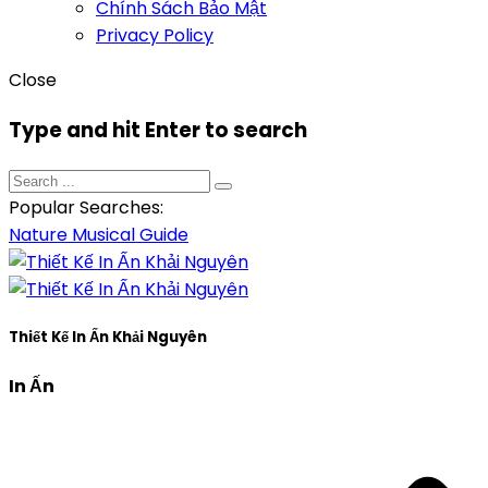
Chính Sách Bảo Mật
Privacy Policy
Close
Type and hit Enter to search
Popular Searches:
Nature
Musical
Guide
Thiết Kế In Ấn Khải Nguyên
In Ấn