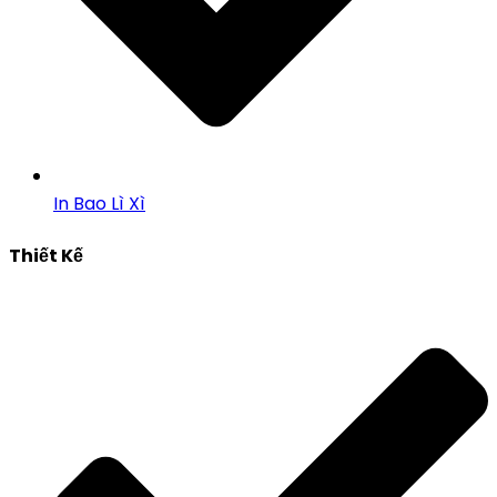
In Bao Lì Xì
Thiết Kế