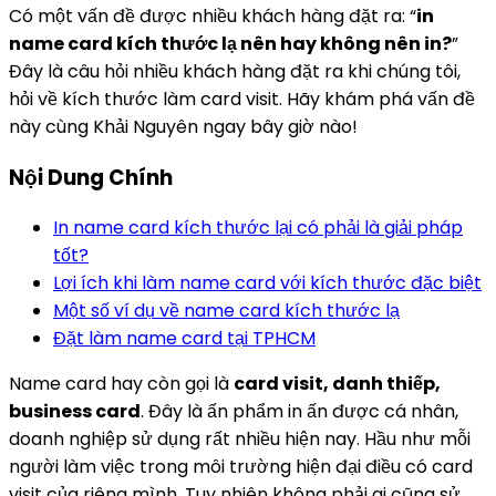
Có một vấn đề được nhiều khách hàng đặt ra: “
in
name card kích thước lạ nên hay không nên in?
”
Đây là câu hỏi nhiều khách hàng đặt ra khi chúng tôi,
hỏi về kích thước làm card visit. Hãy khám phá vấn đề
này cùng Khải Nguyên ngay bây giờ nào!
Nội Dung Chính
In name card kích thước lại có phải là giải pháp
tốt?
Lợi ích khi làm name card với kích thước đặc biệt
Một số ví dụ về name card kích thước lạ
Đặt làm name card tại TPHCM
Name card hay còn gọi là
card visit, danh thiếp,
business card
. Đây là ấn phẩm in ấn được cá nhân,
doanh nghiệp sử dụng rất nhiều hiện nay. Hầu như mỗi
người làm việc trong môi trường hiện đại điều có card
visit của riêng mình. Tuy nhiên không phải ai cũng sử