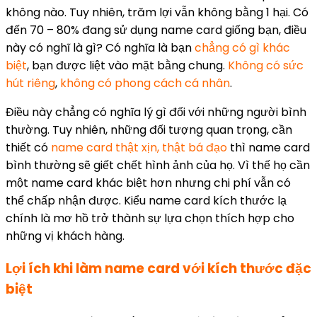
không nào. Tuy nhiên, trăm lợi vẫn không bằng 1 hại. Có
đến 70 – 80% đang sử dụng name card giống bạn, điều
này có nghĩ là gì? Có nghĩa là bạn
chẳng có gì khác
biệt
, bạn được liệt vào mặt bằng chung.
Không có sức
hút riêng
,
không có phong cách cá nhân
.
Điều này chẳng có nghĩa lý gì đối với những người bình
thường. Tuy nhiên, những đối tượng quan trọng, cần
thiết có
name card thật xịn, thật bá đạo
thì name card
bình thường sẽ giết chết hình ảnh của họ. Vì thế họ cần
một name card khác biệt hơn nhưng chi phí vẫn có
thể chấp nhận được. Kiểu name card kích thước lạ
chính là mơ hồ trở thành sự lựa chọn thích hợp cho
những vị khách hàng.
Lợi ích khi làm name card với kích thước đặc
biệt