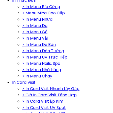
In Thực Đơn
> In Menu Bìa Cứng
> Menu Mica Cao Cấp
> In Menu Nhựa
> In Menu Da
> In Menu Gỗ
> In Menu Vải
> In Menu Để Bàn
> In Menu Dán Tường
> In Menu UV Trực Tiếp
> In Menu Nails, Spa
> In Menu Nhà Hàng
> In Menu Chay
In Card Visit
> In Card Visit Nhanh Lấy Gấp
> Giá In Card Visit Tổng Hợp
> In Card Visit Ép Kim
> In Card Visit UV Spot