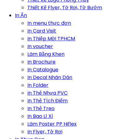
Thiết Kế Flyer, Tờ Rơi, Tờ Bướm
In Ấn
In menu thực đơn
In Card Visit
In Thiệp Mời TPHCM
In voucher
Làm Bằng Khen
In Brochure
In Catalogue
In Decal Nhãn Dán
In Folder
In Thẻ Nhựa PVC
In Thẻ Tích Điểm
In Thẻ Treo
In Bao Lì Xì
Làm Poster PP Hiflex
In Flyer, Tờ Rơi