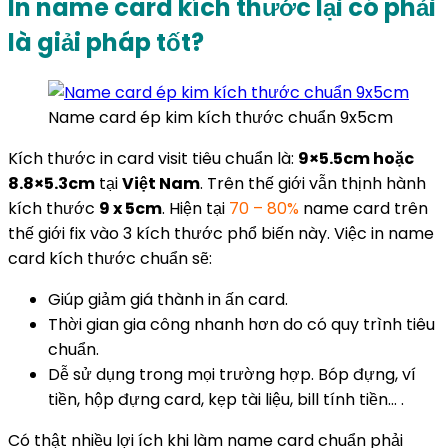
In name card kích thước lại có phải
là giải pháp tốt?
Name card ép kim kích thước chuẩn 9x5cm
Kích thước in card visit tiêu chuẩn là:
9×5.5cm hoặc
8.8×5.3cm
tại
Việt Nam
. Trên thế giới vẫn thịnh hành
kích thước
9 x 5cm
. Hiện tại
70 – 80%
name card trên
thế giới fix vào 3 kích thước phổ biến này. Việc in name
card kích thước chuẩn sẽ:
Giúp giảm giá thành in ấn card.
Thời gian gia công nhanh hơn do có quy trình tiêu
chuẩn.
Dễ sử dụng trong mọi trường hợp. Bóp đựng, ví
tiền, hộp đựng card, kẹp tài liệu, bill tính tiền… .
Có thật nhiều lợi ích khi làm name card chuẩn phải