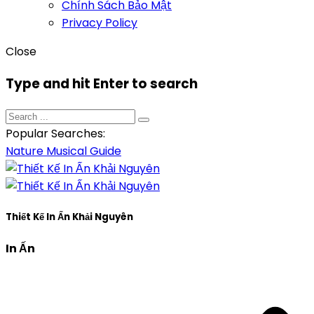
Chính Sách Bảo Mật
Privacy Policy
Close
Type and hit Enter to search
Popular Searches:
Nature
Musical
Guide
Thiết Kế In Ấn Khải Nguyên
In Ấn