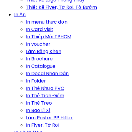
Thiết Kế Flyer, Tờ Rơi, Tờ Bướm
In Ấn
In menu thực đơn
In Card Visit
In Thiệp Mời TPHCM
In voucher
Làm Bằng Khen
In Brochure
In Catalogue
In Decal Nhãn Dán
In Folder
In Thẻ Nhựa PVC
In Thẻ Tích Điểm
In Thẻ Treo
In Bao Lì Xì
Làm Poster PP Hiflex
In Flyer, Tờ Rơi