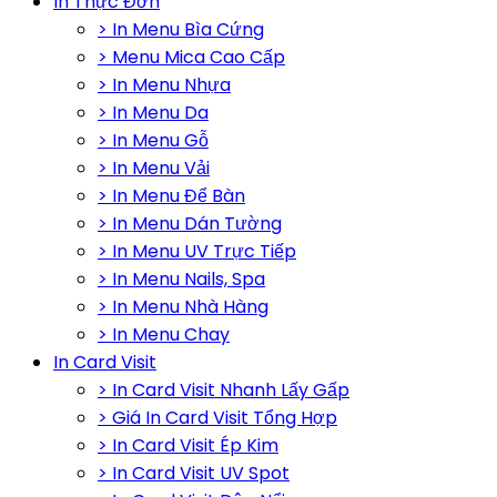
In Thực Đơn
> In Menu Bìa Cứng
> Menu Mica Cao Cấp
> In Menu Nhựa
> In Menu Da
> In Menu Gỗ
> In Menu Vải
> In Menu Để Bàn
> In Menu Dán Tường
> In Menu UV Trực Tiếp
> In Menu Nails, Spa
> In Menu Nhà Hàng
> In Menu Chay
In Card Visit
> In Card Visit Nhanh Lấy Gấp
> Giá In Card Visit Tổng Hợp
> In Card Visit Ép Kim
> In Card Visit UV Spot