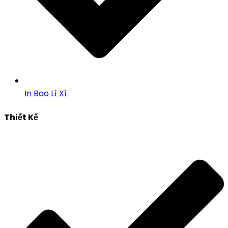
In Bao Lì Xì
Thiết Kế