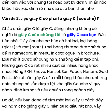
đến làm việc với chúng tôi hoặc bất kỳ đơn vị in ấn nào
khác, hãy xác định rõ nhu cầu của bản thân nhé.
Vấn đề 2: Liệu giấy C có phải là giấy C (couche) ?
Chắc chắn giấy C là giấy C, đúng, nhưng không có
nghĩa là
giấy C của chúng tôi
là
giấy C của bạn
. Đầu
tiên nhé, Giấy Couche cơ bản có hai loại, loại bóng
(gloss) và mờ (matt). Loại bóng thường được sử dụng
để in namecard, in menu, in catalogue, in brochure…
Loại mờ ít được sử dụng hơn, thường để in tạp chí.
Nhưng giấy C có rất nhiều xuất xứ, nhiều hãng khác
nhau. Hãng EKN, Enova, Hansol, Sun Paper, Hanam, Gold
East…tiêu chuẩn giấy C của mỗi hàng khác nhau, nhưng
nhìn chung nó vẫn được liệt vào giấy Couche vì quy
cách, định lượng và tiêu chuẩn trong ngành giấy.
Do đó, nếu bạn đang cố tìm một loại giấy C cách đây
vài năm cho giống giấy C hiện tại là điều rất khó. Vậy