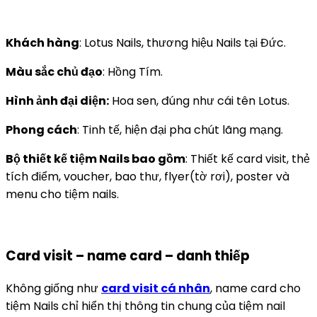
Khách hàng
: Lotus Nails, thương hiệu Nails tại Đức.
Màu sắc chủ đạo
: Hồng Tím.
Hình ảnh đại diện:
Hoa sen, đúng như cái tên Lotus.
Phong cách
: Tinh tế, hiện đại pha chút lãng mạng.
Bộ thiết kế tiệm Nails bao gồm
: Thiết kế card visit, thẻ
tích điểm, voucher, bao thư, flyer(tờ rơi), poster và
menu cho tiệm nails.
Card visit – name card – danh thiếp
Không giống như
card visit cá nhân
, name card cho
tiệm Nails chỉ hiển thị thông tin chung của tiệm nail