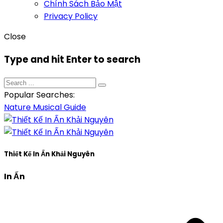
Chính Sách Bảo Mật
Privacy Policy
Close
Type and hit Enter to search
Popular Searches:
Nature
Musical
Guide
Thiết Kế In Ấn Khải Nguyên
In Ấn