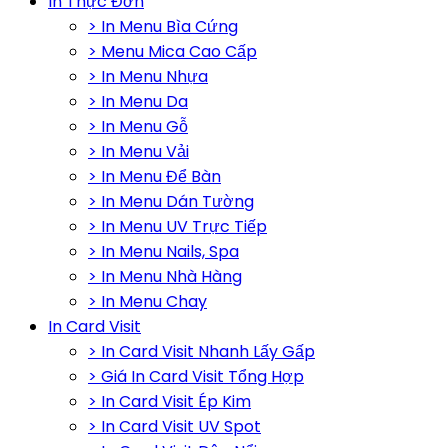
In Thực Đơn
> In Menu Bìa Cứng
> Menu Mica Cao Cấp
> In Menu Nhựa
> In Menu Da
> In Menu Gỗ
> In Menu Vải
> In Menu Để Bàn
> In Menu Dán Tường
> In Menu UV Trực Tiếp
> In Menu Nails, Spa
> In Menu Nhà Hàng
> In Menu Chay
In Card Visit
> In Card Visit Nhanh Lấy Gấp
> Giá In Card Visit Tổng Hợp
> In Card Visit Ép Kim
> In Card Visit UV Spot