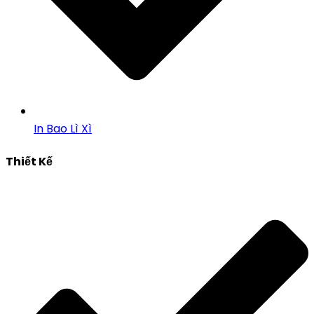
In Bao Lì Xì
Thiết Kế