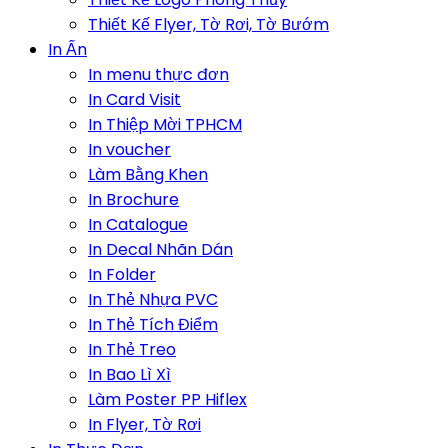
Thiết Kế Flyer, Tờ Rơi, Tờ Bướm
In Ấn
In menu thực đơn
In Card Visit
In Thiệp Mời TPHCM
In voucher
Làm Bằng Khen
In Brochure
In Catalogue
In Decal Nhãn Dán
In Folder
In Thẻ Nhựa PVC
In Thẻ Tích Điểm
In Thẻ Treo
In Bao Lì Xì
Làm Poster PP Hiflex
In Flyer, Tờ Rơi