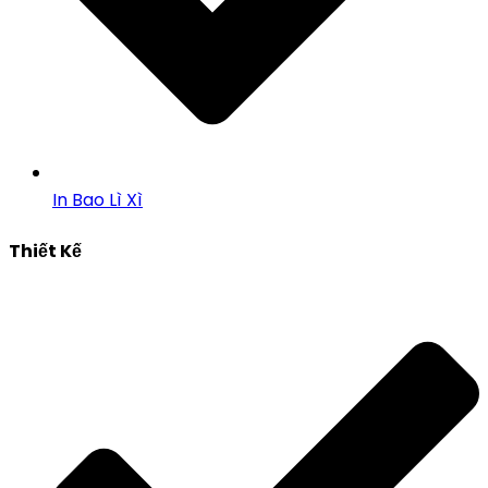
In Bao Lì Xì
Thiết Kế