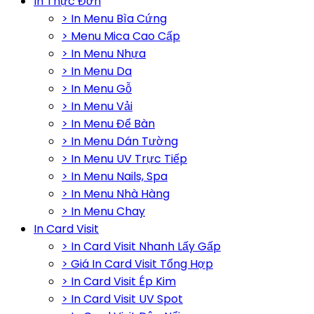
In Thực Đơn
> In Menu Bìa Cứng
> Menu Mica Cao Cấp
> In Menu Nhựa
> In Menu Da
> In Menu Gỗ
> In Menu Vải
> In Menu Để Bàn
> In Menu Dán Tường
> In Menu UV Trực Tiếp
> In Menu Nails, Spa
> In Menu Nhà Hàng
> In Menu Chay
In Card Visit
> In Card Visit Nhanh Lấy Gấp
> Giá In Card Visit Tổng Hợp
> In Card Visit Ép Kim
> In Card Visit UV Spot