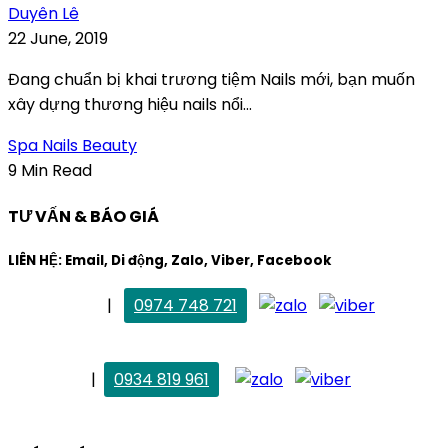
Duyên Lê
22 June, 2019
Đang chuẩn bị khai trương tiệm Nails mới, bạn muốn
xây dựng thương hiệu nails nổi...
Spa Nails Beauty
9 Min Read
TƯ VẤN & BÁO GIÁ
LIÊN HỆ: Email, Di động, Zalo, Viber, Facebook
. Mai Trang
|
0974 748 721
maitrang@thietkekhainguyen.com
. Vân Anh
|
0934 819 961
vananh@thietkekhainguyen.com