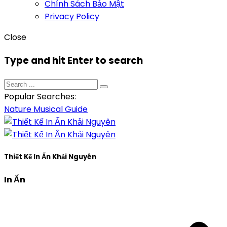
Chính Sách Bảo Mật
Privacy Policy
Close
Type and hit Enter to search
Popular Searches:
Nature
Musical
Guide
Thiết Kế In Ấn Khải Nguyên
In Ấn