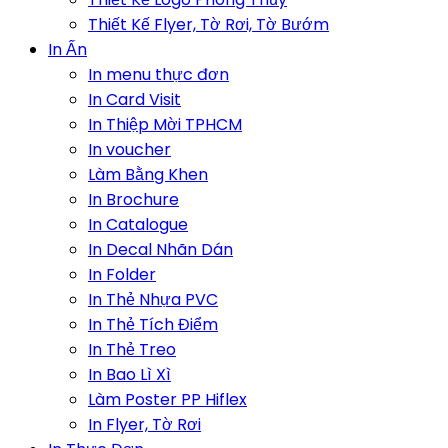
Thiết Kế Flyer, Tờ Rơi, Tờ Bướm
In Ấn
In menu thực đơn
In Card Visit
In Thiệp Mời TPHCM
In voucher
Làm Bằng Khen
In Brochure
In Catalogue
In Decal Nhãn Dán
In Folder
In Thẻ Nhựa PVC
In Thẻ Tích Điểm
In Thẻ Treo
In Bao Lì Xì
Làm Poster PP Hiflex
In Flyer, Tờ Rơi