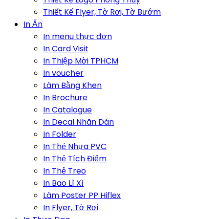
Thiết Kế Flyer, Tờ Rơi, Tờ Bướm
In Ấn
In menu thực đơn
In Card Visit
In Thiệp Mời TPHCM
In voucher
Làm Bằng Khen
In Brochure
In Catalogue
In Decal Nhãn Dán
In Folder
In Thẻ Nhựa PVC
In Thẻ Tích Điểm
In Thẻ Treo
In Bao Lì Xì
Làm Poster PP Hiflex
In Flyer, Tờ Rơi