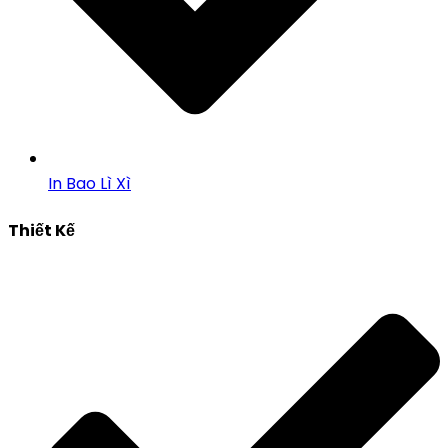
In Bao Lì Xì
Thiết Kế