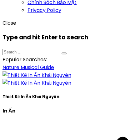
Chính Sách Bảo Mật
Privacy Policy
Close
Type and hit Enter to search
Popular Searches:
Nature
Musical
Guide
Thiết Kế In Ấn Khải Nguyên
In Ấn