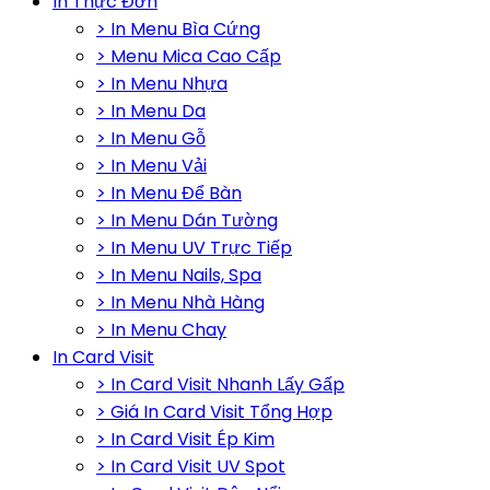
In Thực Đơn
> In Menu Bìa Cứng
> Menu Mica Cao Cấp
> In Menu Nhựa
> In Menu Da
> In Menu Gỗ
> In Menu Vải
> In Menu Để Bàn
> In Menu Dán Tường
> In Menu UV Trực Tiếp
> In Menu Nails, Spa
> In Menu Nhà Hàng
> In Menu Chay
In Card Visit
> In Card Visit Nhanh Lấy Gấp
> Giá In Card Visit Tổng Hợp
> In Card Visit Ép Kim
> In Card Visit UV Spot