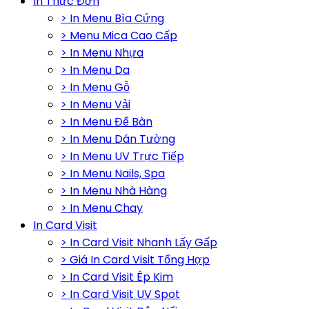
In Thực Đơn
> In Menu Bìa Cứng
> Menu Mica Cao Cấp
> In Menu Nhựa
> In Menu Da
> In Menu Gỗ
> In Menu Vải
> In Menu Để Bàn
> In Menu Dán Tường
> In Menu UV Trực Tiếp
> In Menu Nails, Spa
> In Menu Nhà Hàng
> In Menu Chay
In Card Visit
> In Card Visit Nhanh Lấy Gấp
> Giá In Card Visit Tổng Hợp
> In Card Visit Ép Kim
> In Card Visit UV Spot