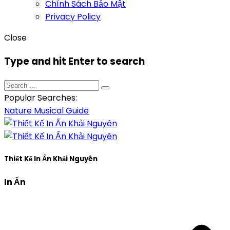
Chính Sách Bảo Mật
Privacy Policy
Close
Type and hit Enter to search
Popular Searches:
Nature
Musical
Guide
Thiết Kế In Ấn Khải Nguyên
In Ấn