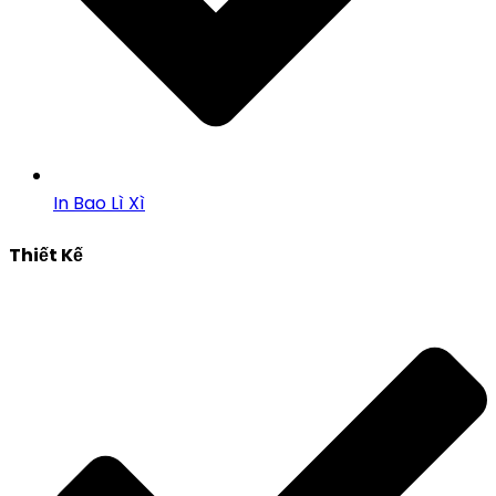
In Bao Lì Xì
Thiết Kế