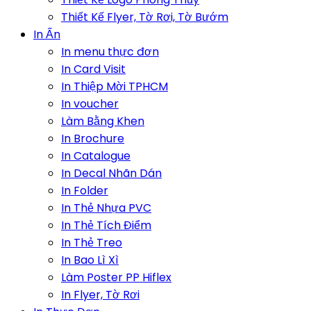
Thiết Kế Flyer, Tờ Rơi, Tờ Bướm
In Ấn
In menu thực đơn
In Card Visit
In Thiệp Mời TPHCM
In voucher
Làm Bằng Khen
In Brochure
In Catalogue
In Decal Nhãn Dán
In Folder
In Thẻ Nhựa PVC
In Thẻ Tích Điểm
In Thẻ Treo
In Bao Lì Xì
Làm Poster PP Hiflex
In Flyer, Tờ Rơi