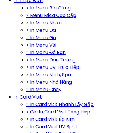
In Thực Đơn
> In Menu Bìa Cứng
> Menu Mica Cao Cấp
> In Menu Nhựa
> In Menu Da
> In Menu Gỗ
> In Menu Vải
> In Menu Để Bàn
> In Menu Dán Tường
> In Menu UV Trực Tiếp
> In Menu Nails, Spa
> In Menu Nhà Hàng
> In Menu Chay
In Card Visit
> In Card Visit Nhanh Lấy Gấp
> Giá In Card Visit Tổng Hợp
> In Card Visit Ép Kim
> In Card Visit UV Spot