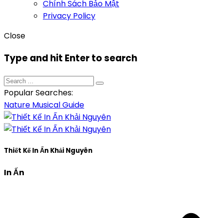
Chính Sách Bảo Mật
Privacy Policy
Close
Type and hit Enter to search
Popular Searches:
Nature
Musical
Guide
Thiết Kế In Ấn Khải Nguyên
In Ấn