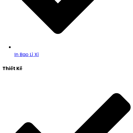
In Bao Lì Xì
Thiết Kế