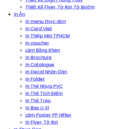
Thiết Kế Flyer, Tờ Rơi, Tờ Bướm
In Ấn
In menu thực đơn
In Card Visit
In Thiệp Mời TPHCM
In voucher
Làm Bằng Khen
In Brochure
In Catalogue
In Decal Nhãn Dán
In Folder
In Thẻ Nhựa PVC
In Thẻ Tích Điểm
In Thẻ Treo
In Bao Lì Xì
Làm Poster PP Hiflex
In Flyer, Tờ Rơi