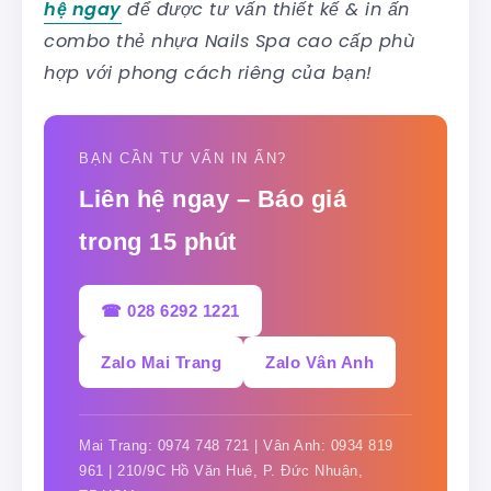
hệ ngay
để được tư vấn thiết kế & in ấn
combo thẻ nhựa Nails Spa cao cấp phù
hợp với phong cách riêng của bạn!
BẠN CẦN TƯ VẤN IN ẤN?
Liên hệ ngay – Báo giá
trong 15 phút
☎ 028 6292 1221
Zalo Mai Trang
Zalo Vân Anh
Mai Trang: 0974 748 721 | Vân Anh: 0934 819
961 | 210/9C Hồ Văn Huê, P. Đức Nhuận,