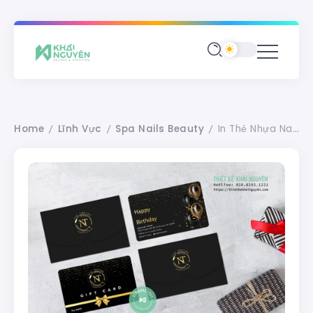
Home
Lĩnh Vực
Spa Nails Beauty
In Thẻ Nhựa Nails Spa – Gift Card Có Bao Thư
/
/
/