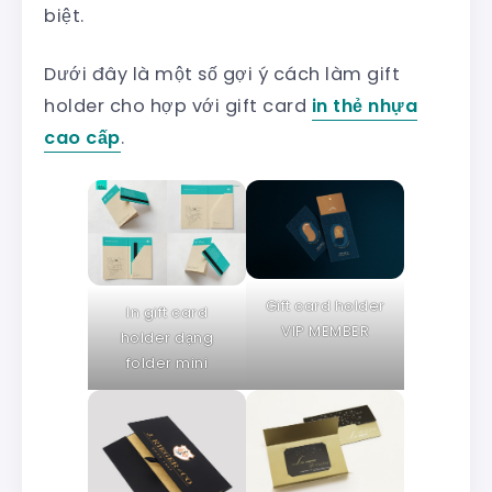
biệt.
Dưới đây là một số gợi ý cách làm gift
holder cho hợp với gift card
in thẻ nhựa
cao cấp
.
Gift card holder
In gift card
VIP MEMBER
holder dạng
folder mini