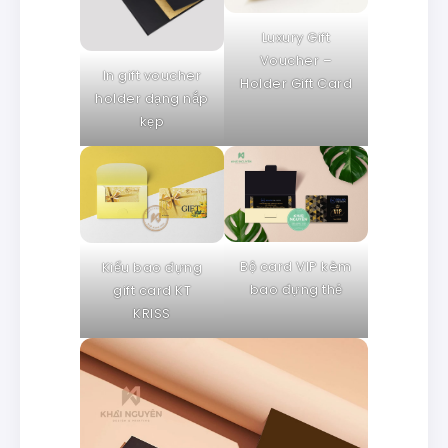
Luxury Gift
Voucher –
In gift voucher
Holder Gift Card
holder dạng nắp
kẹp
Bộ card VIP kèm
Kiểu bao đựng
bao đựng thẻ
gift card KT
KRISS