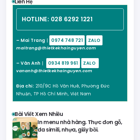
Liên Hệ
HOTLINE:
028 6292 1221
– Mai Trang
|
0974 748 721
ZALO
maitrang@thietkekhainguyen.com
– Vân Anh
|
0934 819 961
ZALO
vananh@thietkekhainguyen.com
Địa chỉ:
210/9C Hồ Văn Huê, Phường Đức
Nhuận, TP Hồ Chí Minh, Việt Nam
Bài Viết Xem Nhiều
In menu nhà hàng. Thực đơn gỗ,
da simili, nhựa, giấy bồi.