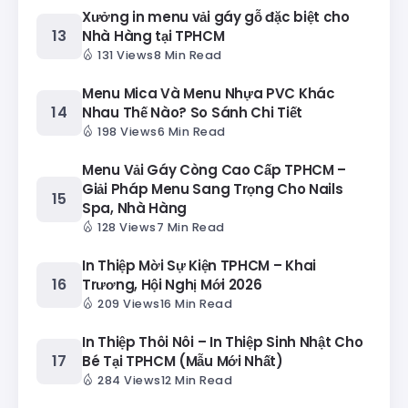
Xưởng in menu vải gáy gỗ đặc biệt cho
Nhà Hàng tại TPHCM
131 Views
8 Min Read
Menu Mica Và Menu Nhựa PVC Khác
Nhau Thế Nào? So Sánh Chi Tiết
198 Views
6 Min Read
Menu Vải Gáy Còng Cao Cấp TPHCM –
Giải Pháp Menu Sang Trọng Cho Nails
Spa, Nhà Hàng
128 Views
7 Min Read
In Thiệp Mời Sự Kiện TPHCM – Khai
Trương, Hội Nghị Mới 2026
209 Views
16 Min Read
In Thiệp Thôi Nôi – In Thiệp Sinh Nhật Cho
Bé Tại TPHCM (Mẫu Mới Nhất)
284 Views
12 Min Read