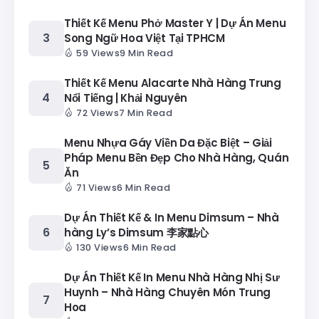
Thiết Kế Menu Phở Master Y | Dự Án Menu
Song Ngữ Hoa Việt Tại TPHCM
59 Views
9 Min Read
Thiết Kế Menu Alacarte Nhà Hàng Trung
Nổi Tiếng | Khải Nguyên
72 Views
7 Min Read
Menu Nhựa Gáy Viền Da Đặc Biệt – Giải
Pháp Menu Bền Đẹp Cho Nhà Hàng, Quán
Ăn
71 Views
6 Min Read
Dự Án Thiết Kế & In Menu Dimsum – Nhà
hàng Ly’s Dimsum 李家點心
130 Views
6 Min Read
Dự Án Thiết Kế In Menu Nhà Hàng Nhị Sư
Huynh – Nhà Hàng Chuyên Món Trung
Hoa