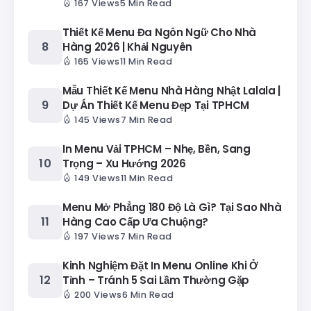
167 Views
5 Min Read
Thiết Kế Menu Đa Ngôn Ngữ Cho Nhà
Hàng 2026 | Khải Nguyên
165 Views
11 Min Read
Mẫu Thiết Kế Menu Nhà Hàng Nhật Lalala |
Dự Án Thiết Kế Menu Đẹp Tại TPHCM
145 Views
7 Min Read
In Menu Vải TPHCM – Nhẹ, Bền, Sang
Trọng – Xu Hướng 2026
149 Views
11 Min Read
Menu Mở Phẳng 180 Độ Là Gì? Tại Sao Nhà
Hàng Cao Cấp Ưa Chuộng?
197 Views
7 Min Read
Kinh Nghiệm Đặt In Menu Online Khi Ở
Tỉnh – Tránh 5 Sai Lầm Thường Gặp
200 Views
6 Min Read