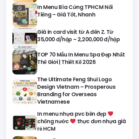
In Menu Bìa Cứng TPHCM Nổi
Tiếng – Giá Tốt, Nhanh
Giá in card visit từ A đến Z. Từ
35,000 đ/hộp – 2,200,000 đ/hộp
TOP 70 Mẫu In Menu Spa Đẹp Nhất
Thế Giới | Thiết Kế 2026
The Ultimate Feng Shui Logo
Design Vietnam – Prosperous
Branding for Overseas
Vietnamese
In menu nhựa pvc bền đẹp
chống nước
thực đơn nhựa giá
rẻ HCM