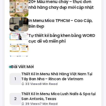
20+ Mẫu menu chay – thực đơn
nhà hàng chay đẹp mới cập nhật
In Menu Mica TPHCM – Cao Cấp,
Bền Đẹp
Tự thiết kế bằng khen bằng WORD
cực dễ và miễn phí
Bài Viết Mới
Thiết Kế In Menu Nhà Hàng Việt Nam Tại
Tây Ban Nha – Rincon de Vietnam
33 Views
8 Min Read
Thiết Kế In Menu Mica Lush Nails & Spa tại
San Antonio, Texas
39 Views
7 Min Read