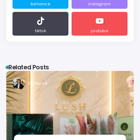
behance
instagram
tiktok
youtube
Related Posts
Duyên Lê