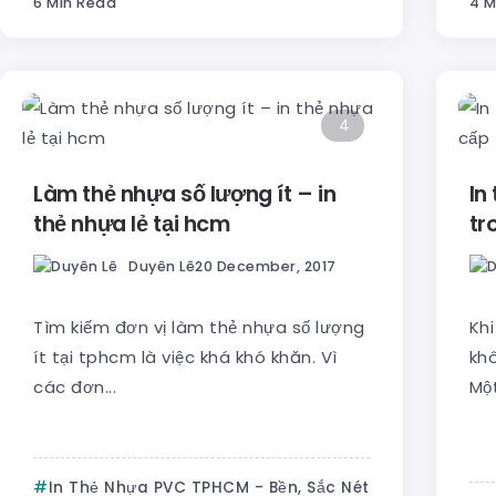
6 Min Read
4 M
4
Làm thẻ nhựa số lượng ít – in
In
thẻ nhựa lẻ tại hcm
tr
Duyên Lê
20 December, 2017
Tìm kiếm đơn vị làm thẻ nhựa số lượng
Khi
ít tại tphcm là việc khá khó khăn. Vì
khô
các đơn...
Một
In Thẻ Nhựa PVC TPHCM - Bền, Sắc Nét