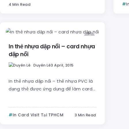
I
4 Min Read
3
In thẻ nhựa dập nổi – card nhựa
dập nổi
Duyên Lê
3 April, 2015
In thẻ nhựa dập nổi – thẻ nhựa PVC là
dạng thẻ được ứng dụng để làm card...
In Card Visit Tại TPHCM
3 Min Read