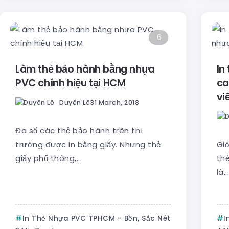
6
Làm thẻ bảo hành bằng nhựa
In
PVC chính hiệu tại HCM
ca
vi
Duyên Lê
31 March, 2018
Đa số các thẻ bảo hành trên thị
trường được in bằng giấy. Nhưng thẻ
Giớ
giấy phổ thông,...
th
là...
In Thẻ Nhựa PVC TPHCM - Bền, Sắc Nét
I