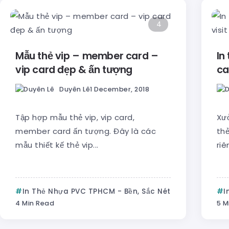
4
Mẫu thẻ vip – member card –
In
vip card đẹp & ấn tượng
ca
Duyên Lê
1 December, 2018
Tập hợp mẫu thẻ vip, vip card,
Xư
member card ấn tượng. Đây là các
thẻ
mẫu thiết kế thẻ vip...
riê
In Thẻ Nhựa PVC TPHCM - Bền, Sắc Nét
I
4 Min Read
5 M