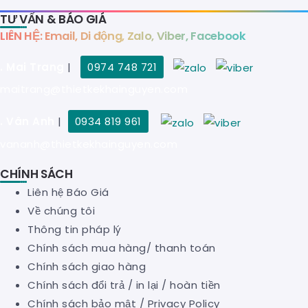
TƯ VẤN & BÁO GIÁ
LIÊN HỆ: Email, Di động, Zalo, Viber, Facebook
. Mai Trang
|
0974 748 721
maitrang@thietkekhainguyen.com
. Vân Anh
|
0934 819 961
vananh@thietkekhainguyen.com
CHÍNH SÁCH
Liên hệ Báo Giá
Về chúng tôi
Thông tin pháp lý
Chính sách mua hàng/ thanh toán
Chính sách giao hàng
Chính sách đổi trả / in lại / hoàn tiền
Chính sách bảo mật
/
Privacy Policy