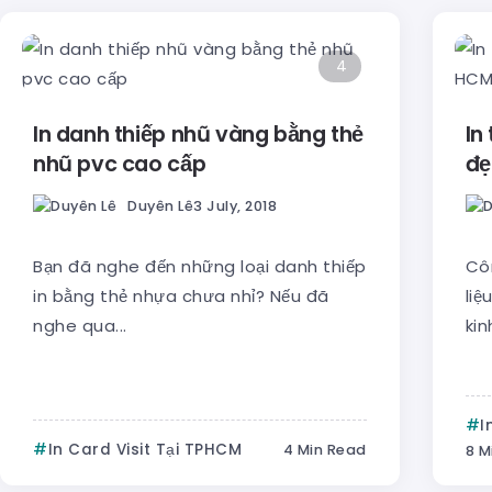
4
In danh thiếp nhũ vàng bằng thẻ
In
nhũ pvc cao cấp
đẹ
Duyên Lê
3 July, 2018
Bạn đã nghe đến những loại danh thiếp
Côn
in bằng thẻ nhựa chưa nhỉ? Nếu đã
liệ
nghe qua...
kinh
I
In Card Visit Tại TPHCM
4 Min Read
8 M