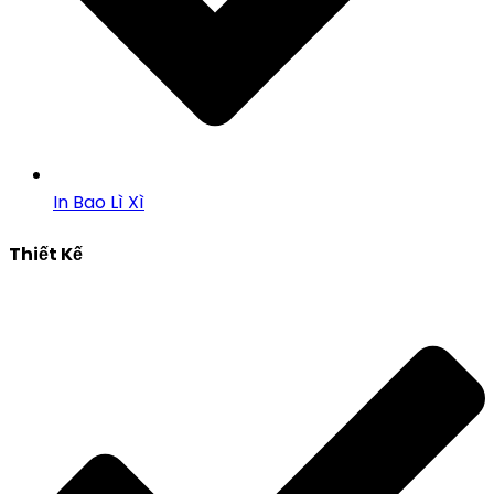
In Bao Lì Xì
Thiết Kế