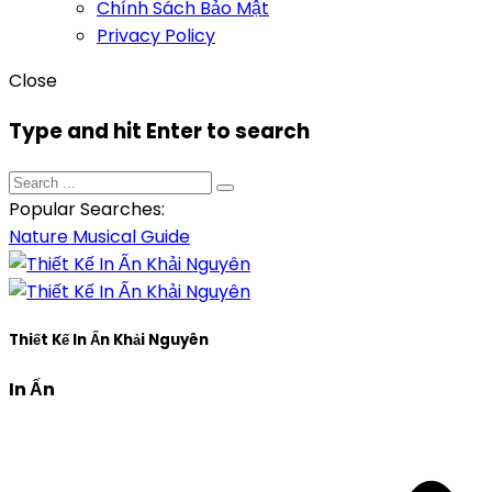
Chính Sách Bảo Mật
Privacy Policy
Close
Type and hit Enter to search
Popular Searches:
Nature
Musical
Guide
Thiết Kế In Ấn Khải Nguyên
In Ấn