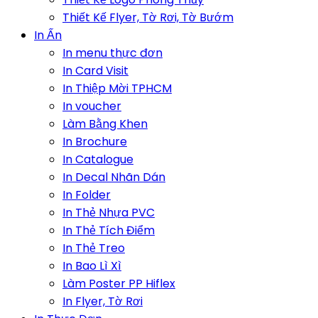
Thiết Kế Flyer, Tờ Rơi, Tờ Bướm
In Ấn
In menu thực đơn
In Card Visit
In Thiệp Mời TPHCM
In voucher
Làm Bằng Khen
In Brochure
In Catalogue
In Decal Nhãn Dán
In Folder
In Thẻ Nhựa PVC
In Thẻ Tích Điểm
In Thẻ Treo
In Bao Lì Xì
Làm Poster PP Hiflex
In Flyer, Tờ Rơi