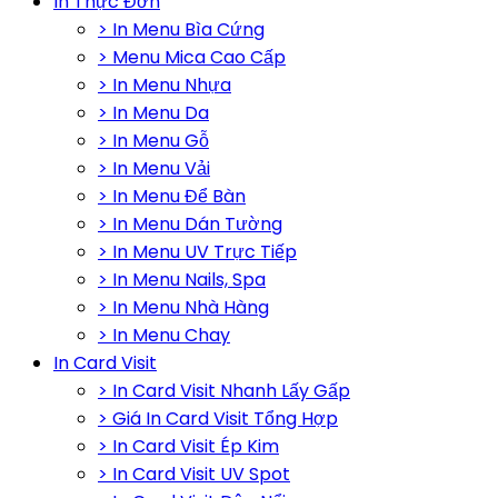
In Thực Đơn
> In Menu Bìa Cứng
> Menu Mica Cao Cấp
> In Menu Nhựa
> In Menu Da
> In Menu Gỗ
> In Menu Vải
> In Menu Để Bàn
> In Menu Dán Tường
> In Menu UV Trực Tiếp
> In Menu Nails, Spa
> In Menu Nhà Hàng
> In Menu Chay
In Card Visit
> In Card Visit Nhanh Lấy Gấp
> Giá In Card Visit Tổng Hợp
> In Card Visit Ép Kim
> In Card Visit UV Spot