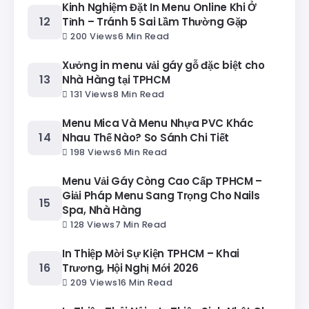
Kinh Nghiệm Đặt In Menu Online Khi Ở
Tỉnh – Tránh 5 Sai Lầm Thường Gặp
200 Views
6 Min Read
Xưởng in menu vải gáy gỗ đặc biệt cho
Nhà Hàng tại TPHCM
131 Views
8 Min Read
Menu Mica Và Menu Nhựa PVC Khác
Nhau Thế Nào? So Sánh Chi Tiết
198 Views
6 Min Read
Menu Vải Gáy Còng Cao Cấp TPHCM –
Giải Pháp Menu Sang Trọng Cho Nails
Spa, Nhà Hàng
128 Views
7 Min Read
In Thiệp Mời Sự Kiện TPHCM – Khai
Trương, Hội Nghị Mới 2026
209 Views
16 Min Read