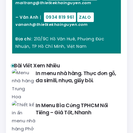
maitrang@thietkekhainguyen.com
– Vân Anh
|
0934 819 961
ZALO
vananh@thietkekhainguyen.com
Địa chỉ:
210/9C Hồ Văn Huê, Phường Đức
Nhuận, TP Hồ Chí Minh, Việt Nam
Bài Viết Xem Nhiều
In menu nhà hàng. Thực đơn gỗ,
da simili, nhựa, giấy bồi.
In Menu Bìa Cứng TPHCM Nổi
Tiếng – Giá Tốt, Nhanh