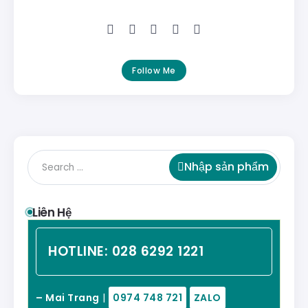
Follow Me
Nhập sản phẩm
Liên Hệ
HOTLINE:
028 6292 1221
– Mai Trang
|
0974 748 721
ZALO