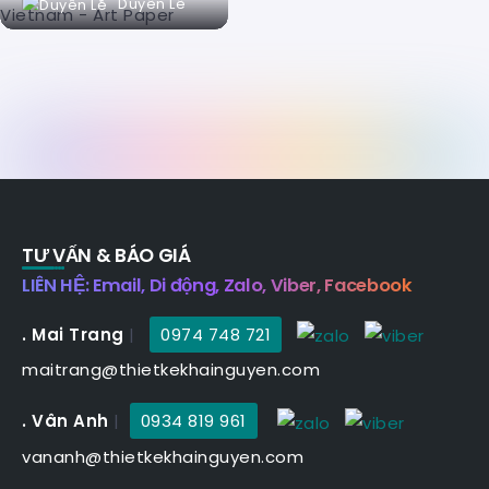
Duyên Lê
TƯ VẤN & BÁO GIÁ
LIÊN HỆ: Email, Di động, Zalo, Viber, Facebook
. Mai Trang
|
0974 748 721
maitrang@thietkekhainguyen.com
. Vân Anh
|
0934 819 961
vananh@thietkekhainguyen.com