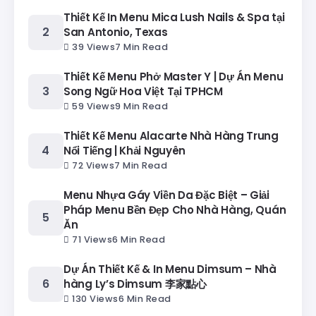
Thiết Kế In Menu Mica Lush Nails & Spa tại
San Antonio, Texas
39 Views
7 Min Read
Thiết Kế Menu Phở Master Y | Dự Án Menu
Song Ngữ Hoa Việt Tại TPHCM
59 Views
9 Min Read
Thiết Kế Menu Alacarte Nhà Hàng Trung
Nổi Tiếng | Khải Nguyên
72 Views
7 Min Read
Menu Nhựa Gáy Viền Da Đặc Biệt – Giải
Pháp Menu Bền Đẹp Cho Nhà Hàng, Quán
Ăn
71 Views
6 Min Read
Dự Án Thiết Kế & In Menu Dimsum – Nhà
hàng Ly’s Dimsum 李家點心
130 Views
6 Min Read