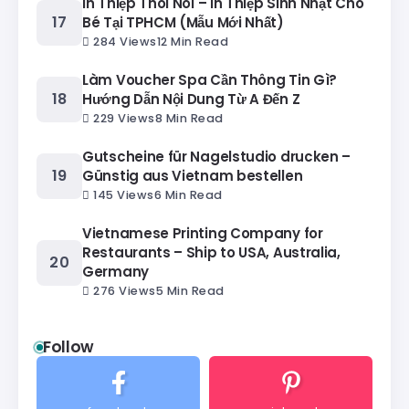
In Thiệp Thôi Nôi – In Thiệp Sinh Nhật Cho
Bé Tại TPHCM (Mẫu Mới Nhất)
284 Views
12 Min Read
Làm Voucher Spa Cần Thông Tin Gì?
Hướng Dẫn Nội Dung Từ A Đến Z
229 Views
8 Min Read
Gutscheine für Nagelstudio drucken –
Günstig aus Vietnam bestellen
145 Views
6 Min Read
Vietnamese Printing Company for
Restaurants – Ship to USA, Australia,
Germany
276 Views
5 Min Read
Follow