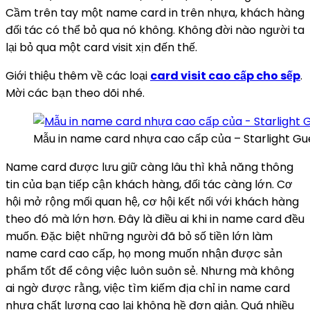
Cầm trên tay một name card in trên nhựa, khách hàng
đối tác có thể bỏ qua nó không. Không đời nào người ta
lại bỏ qua một card visit xịn đến thế.
Giới thiệu thêm về các loại
card visit cao cấp cho sếp
.
Mời các bạn theo dõi nhé.
Mẫu in name card nhựa cao cấp của – Starlight G
Name card được lưu giữ càng lâu thì khả năng thông
tin của bạn tiếp cận khách hàng, đối tác càng lớn. Cơ
hội mở rộng mối quan hệ, cơ hội kết nối với khách hàng
theo đó mà lớn hơn. Đây là điều ai khi in name card đều
muốn. Đặc biệt những người đã bỏ số tiền lớn làm
name card cao cấp, họ mong muốn nhận được sản
phẩm tốt để công việc luôn suôn sẻ. Nhưng mà không
ai ngờ được rằng, việc tìm kiếm địa chỉ in name card
nhựa chất lượng cao lại không hề đơn giản. Quá nhiều