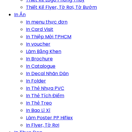
Thiết Kế Flyer, Tờ Rơi, Tờ Bướm
In Ấn
In menu thực đơn
In Card Visit
In Thiệp Mời TPHCM
In voucher
Làm Bằng Khen
In Brochure
In Catalogue
In Decal Nhãn Dán
In Folder
In Thẻ Nhựa PVC
In Thẻ Tích Điểm
In Thẻ Treo
In Bao Lì Xì
Làm Poster PP Hiflex
In Flyer, Tờ Rơi