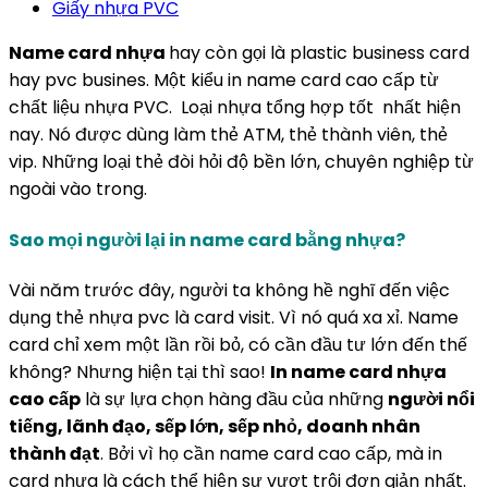
Giấy nhựa PVC
Name card nhựa
hay còn gọi là plastic business card
hay pvc busines. Một kiểu in name card cao cấp từ
chất liệu nhựa PVC. Loại nhựa tổng hợp tốt nhất hiện
nay. Nó được dùng làm thẻ ATM, thẻ thành viên, thẻ
vip. Những loại thẻ đòi hỏi độ bền lớn, chuyên nghiệp từ
ngoài vào trong.
Sao mọi người lại in name card bằng nhựa?
Vài năm trước đây, người ta không hề nghĩ đến việc
dụng thẻ nhựa pvc là card visit. Vì nó quá xa xỉ. Name
card chỉ xem một lần rồi bỏ, có cần đầu tư lớn đến thế
không? Nhưng hiện tại thì sao!
In name card nhựa
cao cấp
là sự lựa chọn hàng đầu của những
người nổi
tiếng, lãnh đạo, sếp lớn, sếp nhỏ, doanh nhân
thành đạt
. Bởi vì họ cần name card cao cấp, mà in
card nhựa là cách thể hiện sự vượt trội đơn giản nhất.