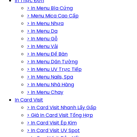
In Thực Đơn
> In Menu Bìa Cứng
> Menu Mica Cao Cấp
> In Menu Nhựa
> In Menu Da
> In Menu Gỗ
> In Menu Vải
> In Menu Để Bàn
> In Menu Dán Tường
> In Menu UV Trực Tiếp
> In Menu Nails, Spa
> In Menu Nhà Hàng
> In Menu Chay
In Card Visit
> In Card Visit Nhanh Lấy Gấp
> Giá In Card Visit Tổng Hợp
> In Card Visit Ép Kim
> In Card Visit UV Spot