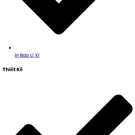
In Bao Lì Xì
Thiết Kế