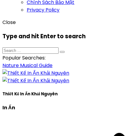
Chính Sách Bảo Mật
Privacy Policy
Close
Type and hit Enter to search
Popular Searches:
Nature
Musical
Guide
Thiết Kế In Ấn Khải Nguyên
In Ấn