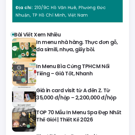
Địa chỉ:
210/9C Hồ Văn Huê, Phường Đức
Nhuận, TP Hồ Chí Minh, Việt Nam
Bài Viết Xem Nhiều
In menu nhà hàng. Thực đơn gỗ,
da simili, nhựa, giấy bồi.
In Menu Bìa Cứng TPHCM Nổi
Tiếng – Giá Tốt, Nhanh
Giá in card visit từ A đến Z. Từ
35,000 đ/hộp – 2,200,000 đ/hộp
TOP 70 Mẫu In Menu Spa Đẹp Nhất
Thế Giới | Thiết Kế 2026