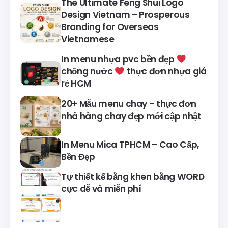
The Ultimate Feng Shui Logo
Design Vietnam – Prosperous
Branding for Overseas
Vietnamese
In menu nhựa pvc bền đẹp
chống nước
thực đơn nhựa giá
rẻ HCM
20+ Mẫu menu chay – thực đơn
nhà hàng chay đẹp mới cập nhật
In Menu Mica TPHCM – Cao Cấp,
Bền Đẹp
Tự thiết kế bằng khen bằng WORD
cực dễ và miễn phí