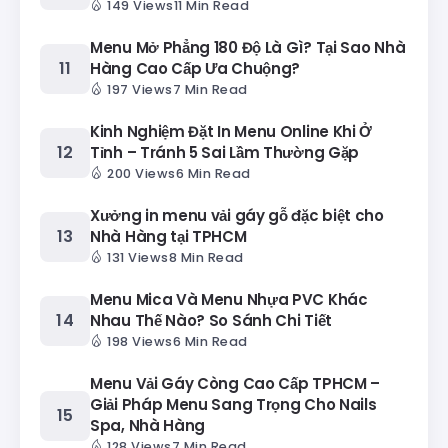
149 Views
11 Min Read
Menu Mở Phẳng 180 Độ Là Gì? Tại Sao Nhà
Hàng Cao Cấp Ưa Chuộng?
197 Views
7 Min Read
Kinh Nghiệm Đặt In Menu Online Khi Ở
Tỉnh – Tránh 5 Sai Lầm Thường Gặp
200 Views
6 Min Read
Xưởng in menu vải gáy gỗ đặc biệt cho
Nhà Hàng tại TPHCM
131 Views
8 Min Read
Menu Mica Và Menu Nhựa PVC Khác
Nhau Thế Nào? So Sánh Chi Tiết
198 Views
6 Min Read
Menu Vải Gáy Còng Cao Cấp TPHCM –
Giải Pháp Menu Sang Trọng Cho Nails
Spa, Nhà Hàng
128 Views
7 Min Read