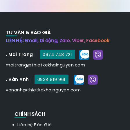
TƯ VẤN & BÁO GIÁ
LIÊN HỆ: Email, Di động, Zalo, Viber, Facebook
. Mai Trang
|
0974 748 721
maitrang@thietkekhainguyen.com
. Vân Anh
|
0934 819 961
vananh@thietkekhainguyen.com
CHÍNH SÁCH
Liên hệ Báo Giá