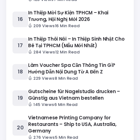
In Thiệp Mời Sự Kiện TPHCM – Khai
Trương, Hội Nghị Mới 2026
209 Views
16 Min Read
In Thiệp Thôi Nôi – In Thiệp Sinh Nhật Cho
Bé Tại TPHCM (Mẫu Mới Nhất)
284 Views
12 Min Read
Làm Voucher Spa Cần Thông Tin Gì?
Hướng Dẫn Nội Dung Từ A Đến Z
229 Views
8 Min Read
Gutscheine für Nagelstudio drucken –
Günstig aus Vietnam bestellen
145 Views
6 Min Read
Vietnamese Printing Company for
Restaurants – Ship to USA, Australia,
Germany
276 Views
5 Min Read