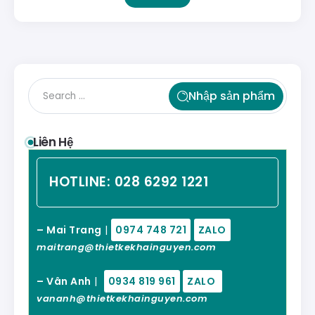
Nhập sản phẩm
Liên Hệ
HOTLINE:
028 6292 1221
– Mai Trang
|
0974 748 721
ZALO
maitrang@thietkekhainguyen.com
– Vân Anh
|
0934 819 961
ZALO
vananh@thietkekhainguyen.com