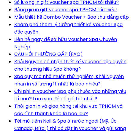
Số lượng in gift voucher spa TPHCM tối thiểu?
Bảng giá in gift voucher spa TPHCM tối thiểu!
Mẫu thiết kế Combo Voucher + Bao thư đẳng cấp
Khám phá thêm ý tưởng thiết kế Voucher Spa
độc quyền
Liên hệ ngay để sở hữu Voucher Spa Chuyên
Nghiệp
CÂU HỎI THƯỜNG GẶP (FAQ)
Khải Nguyên có nhận thiết kế voucher độc quyền
cho thương hiệu Spa không?
Spa quy mô nhỏ muốn thử nghiệm, Khải Nguyên
nhận in số lượng ít nhất là bao nhiêu?
Chi phí in voucher Spa phụ thuộc vào những yếu
tố nào? Làm sao để có giá tốt nhất?
Thời gian in và giao hàng tại khu vực TPHCM và
các tỉnh thành khác là bao lâu?
Tôi mở tiệm Nail & Spa ở nước ngoài (Mỹ, Úc,
Canada, Đức..) thì có đặt in voucher và gửi sang