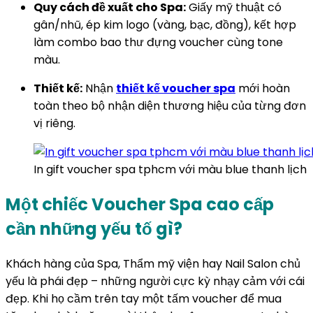
Quy cách đề xuất cho Spa:
Giấy mỹ thuật có
gân/nhũ, ép kim logo (vàng, bạc, đồng), kết hợp
làm combo bao thư đựng voucher cùng tone
màu.
Thiết kế:
Nhận
thiết kế voucher spa
mới hoàn
toàn theo bộ nhận diện thương hiệu của từng đơn
vị riêng.
In gift voucher spa tphcm với màu blue thanh lịch
Một chiếc Voucher Spa cao cấp
cần những yếu tố gì?
Khách hàng của Spa, Thẩm mỹ viện hay Nail Salon chủ
yếu là phái đẹp – những người cực kỳ nhạy cảm với cái
đẹp. Khi họ cầm trên tay một tấm voucher để mua