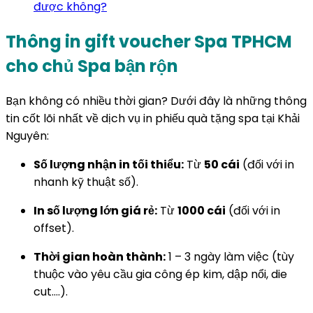
được không?
Thông in gift voucher Spa TPHCM
cho chủ Spa bận rộn
Bạn không có nhiều thời gian? Dưới đây là những thông
tin cốt lõi nhất về dịch vụ in phiếu quà tặng spa tại Khải
Nguyên:
Số lượng nhận in tối thiểu:
Từ
50 cái
(đối với in
nhanh kỹ thuật số).
In số lượng lớn giá rẻ:
Từ
1000 cái
(đối với in
offset).
Thời gian hoàn thành:
1 – 3 ngày làm việc (tùy
thuộc vào yêu cầu gia công ép kim, dập nổi, die
cut….).