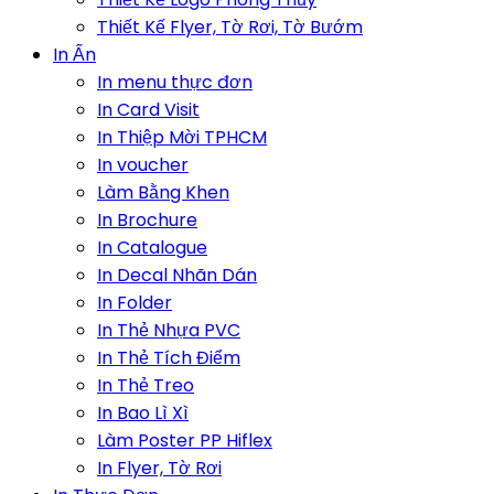
Thiết Kế Flyer, Tờ Rơi, Tờ Bướm
In Ấn
In menu thực đơn
In Card Visit
In Thiệp Mời TPHCM
In voucher
Làm Bằng Khen
In Brochure
In Catalogue
In Decal Nhãn Dán
In Folder
In Thẻ Nhựa PVC
In Thẻ Tích Điểm
In Thẻ Treo
In Bao Lì Xì
Làm Poster PP Hiflex
In Flyer, Tờ Rơi