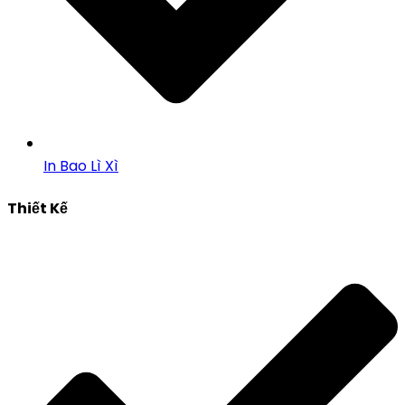
In Bao Lì Xì
Thiết Kế