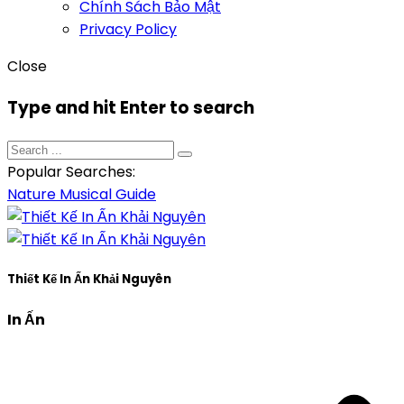
Chính Sách Bảo Mật
Privacy Policy
Close
Type and hit Enter to search
Popular Searches:
Nature
Musical
Guide
Thiết Kế In Ấn Khải Nguyên
In Ấn