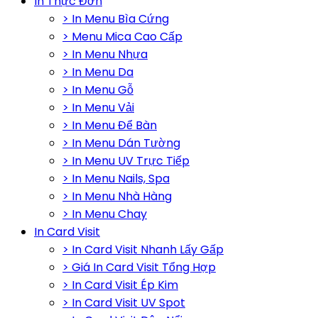
In Thực Đơn
> In Menu Bìa Cứng
> Menu Mica Cao Cấp
> In Menu Nhựa
> In Menu Da
> In Menu Gỗ
> In Menu Vải
> In Menu Để Bàn
> In Menu Dán Tường
> In Menu UV Trực Tiếp
> In Menu Nails, Spa
> In Menu Nhà Hàng
> In Menu Chay
In Card Visit
> In Card Visit Nhanh Lấy Gấp
> Giá In Card Visit Tổng Hợp
> In Card Visit Ép Kim
> In Card Visit UV Spot