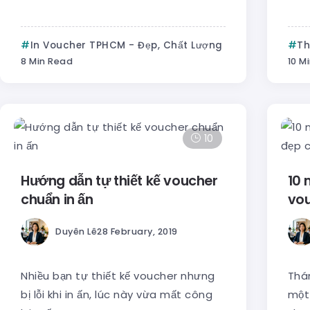
In Voucher TPHCM - Đẹp, Chất Lượng
Th
8 Min Read
10 M
10
Hướng dẫn tự thiết kế voucher
10 
chuẩn in ấn
vou
Duyên Lê
28 February, 2019
Nhiều bạn tự thiết kế voucher nhưng
Thán
bị lỗi khi in ấn, lúc này vừa mất công
một