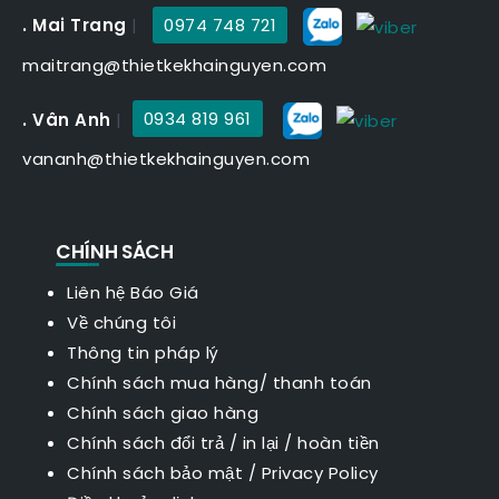
. Mai Trang
|
0974 748 721
maitrang@thietkekhainguyen.com
. Vân Anh
|
0934 819 961
vananh@thietkekhainguyen.com
CHÍNH SÁCH
Liên hệ Báo Giá
Về chúng tôi
Thông tin pháp lý
Chính sách mua hàng/ thanh toán
Chính sách giao hàng
Chính sách đổi trả / in lại / hoàn tiền
Chính sách bảo mật
/
Privacy Policy