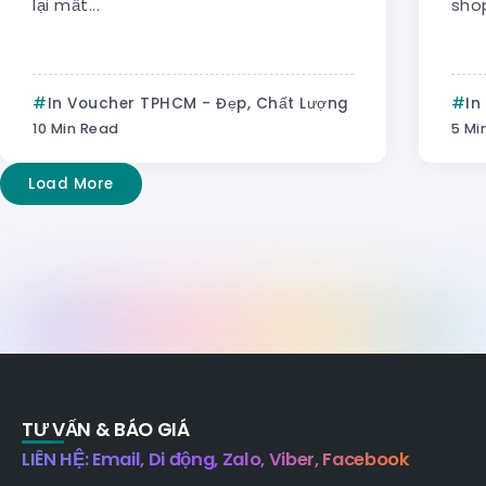
lại mất...
shop
In Voucher TPHCM - Đẹp, Chất Lượng
In
10 Min Read
5 Mi
Load More
TƯ VẤN & BÁO GIÁ
LIÊN HỆ: Email, Di động, Zalo, Viber, Facebook