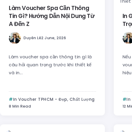
Làm Voucher Spa Cần Thông
Tin Gì? Hướng Dẫn Nội Dung Từ
In 
A Đến Z
Trọ
Duyên Lê
2 June, 2026
Làm voucher spa cần thông tin gì là
Nếu 
câu hỏi quan trọng trước khi thiết kế
vou
và in...
hiệu 
In Voucher TPHCM - Đẹp, Chất Lượng
In
8 Min Read
12 M