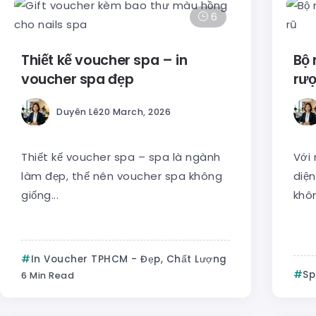
6
Thiết kế voucher spa – in
Bộ 
voucher spa đẹp
rượ
Duyên Lê
20 March, 2026
Thiết kế voucher spa – spa là ngành
Với
làm đẹp, thế nên voucher spa không
diện
giống...
khôn
In Voucher TPHCM - Đẹp, Chất Lượng
Sp
6 Min Read