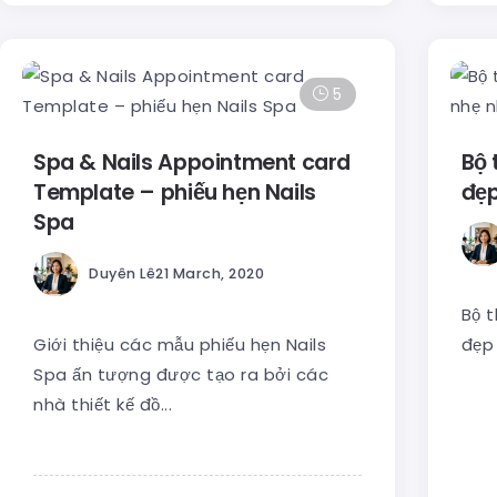
5
Spa & Nails Appointment card
Bộ 
Template – phiếu hẹn Nails
đẹp
Spa
Duyên Lê
21 March, 2020
Bộ t
Giới thiệu các mẫu phiếu hẹn Nails
đẹp 
Spa ấn tượng được tạo ra bởi các
nhà thiết kế đồ...