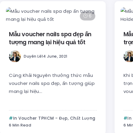
6
Mẫu voucher nails spa đẹp ấn
Mẫu
tượng mang lại hiệu quả tốt
trọ
Duyên Lê
14 June, 2021
Cùng Khải Nguyên thưởng thức mẫu
Khi
voucher nails spa đẹp, ấn tượng giúp
trọ
mang lại hiệu...
vouc
In Voucher TPHCM - Đẹp, Chất Lượng
In
6 Min Read
6 Mi