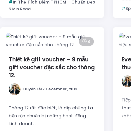
In Thẻ Tích Điểm TPHCM - Chuẩn Đẹp
Sp
5 Min Read
8
Thiết kế gift voucher – 9 mẫu
Eve
gift voucher đặc sắc cho tháng
thư
12.
Duyên Lê
17 December, 2019
Tiếp
Tháng 12 rất đặc biệt, là dịp chúng ta
thư
bận rộn chuẩn bị những hoạt động
khác
kinh doanh...