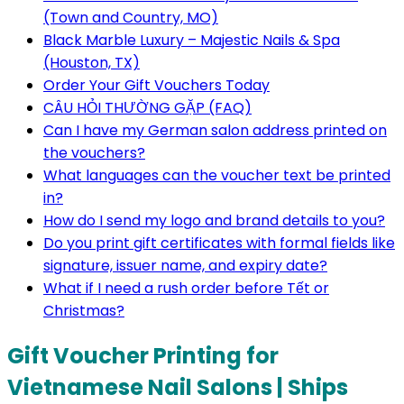
(Town and Country, MO)
Black Marble Luxury – Majestic Nails & Spa
(Houston, TX)
Order Your Gift Vouchers Today
CÂU HỎI THƯỜNG GẶP (FAQ)
Can I have my German salon address printed on
the vouchers?
What languages can the voucher text be printed
in?
How do I send my logo and brand details to you?
Do you print gift certificates with formal fields like
signature, issuer name, and expiry date?
What if I need a rush order before Tết or
Christmas?
Gift Voucher Printing for
Vietnamese Nail Salons | Ships