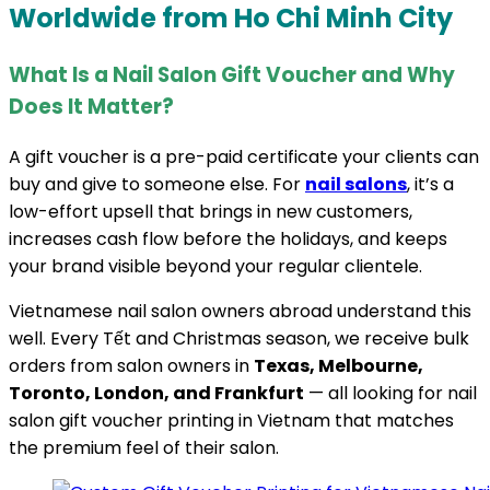
Worldwide from Ho Chi Minh City
What Is a Nail Salon Gift Voucher and Why
Does It Matter?
A gift voucher is a pre-paid certificate your clients can
buy and give to someone else. For
nail salons
, it’s a
low-effort upsell that brings in new customers,
increases cash flow before the holidays, and keeps
your brand visible beyond your regular clientele.
Vietnamese nail salon owners abroad understand this
well. Every Tết and Christmas season, we receive bulk
orders from salon owners in
Texas, Melbourne,
Toronto, London, and Frankfurt
— all looking for nail
salon gift voucher printing in Vietnam that matches
the premium feel of their salon.