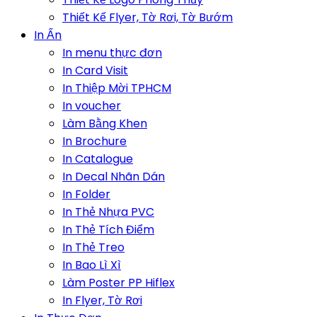
Thiết Kế Flyer, Tờ Rơi, Tờ Bướm
In Ấn
In menu thực đơn
In Card Visit
In Thiệp Mời TPHCM
In voucher
Làm Bằng Khen
In Brochure
In Catalogue
In Decal Nhãn Dán
In Folder
In Thẻ Nhựa PVC
In Thẻ Tích Điểm
In Thẻ Treo
In Bao Lì Xì
Làm Poster PP Hiflex
In Flyer, Tờ Rơi