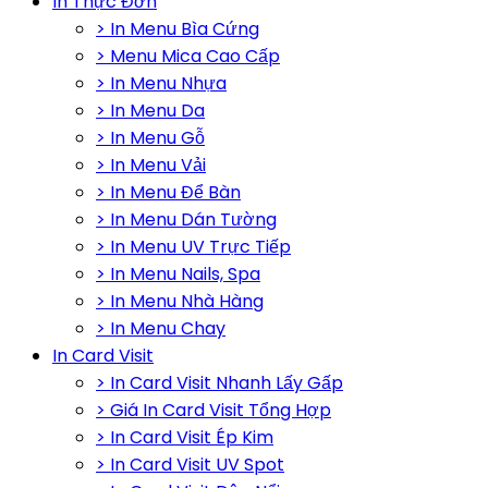
In Thực Đơn
> In Menu Bìa Cứng
> Menu Mica Cao Cấp
> In Menu Nhựa
> In Menu Da
> In Menu Gỗ
> In Menu Vải
> In Menu Để Bàn
> In Menu Dán Tường
> In Menu UV Trực Tiếp
> In Menu Nails, Spa
> In Menu Nhà Hàng
> In Menu Chay
In Card Visit
> In Card Visit Nhanh Lấy Gấp
> Giá In Card Visit Tổng Hợp
> In Card Visit Ép Kim
> In Card Visit UV Spot