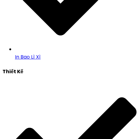
In Bao Lì Xì
Thiết Kế