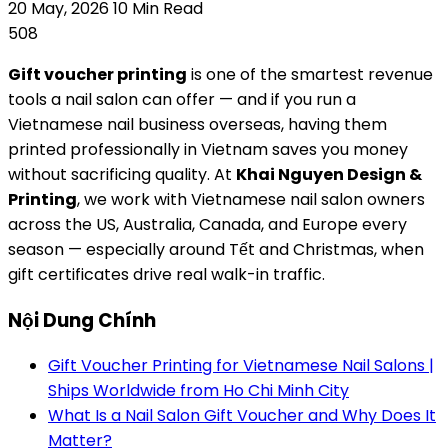
20 May, 2026
10 Min Read
508
Gift voucher printing
is one of the smartest revenue
tools a nail salon can offer — and if you run a
Vietnamese nail business overseas, having them
printed professionally in Vietnam saves you money
without sacrificing quality. At
Khai Nguyen Design &
Printing
, we work with Vietnamese nail salon owners
across the US, Australia, Canada, and Europe every
season — especially around Tết and Christmas, when
gift certificates drive real walk-in traffic.
Nội Dung Chính
Gift Voucher Printing for Vietnamese Nail Salons |
Ships Worldwide from Ho Chi Minh City
What Is a Nail Salon Gift Voucher and Why Does It
Matter?