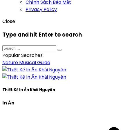
Chính Sách Bảo Mật
Privacy Policy
Close
Type and hit Enter to search
Popular Searches:
Nature
Musical
Guide
Thiết Kế In Ấn Khải Nguyên
In Ấn