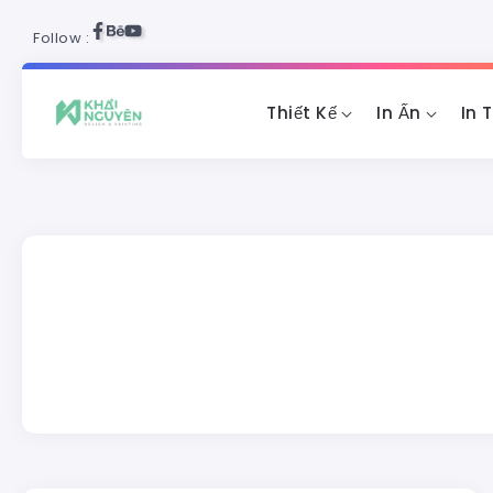
Follow :
Thiết Kế
In Ấn
In 