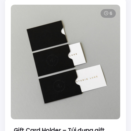
6
Gift Card Holder – Túi đựng gift