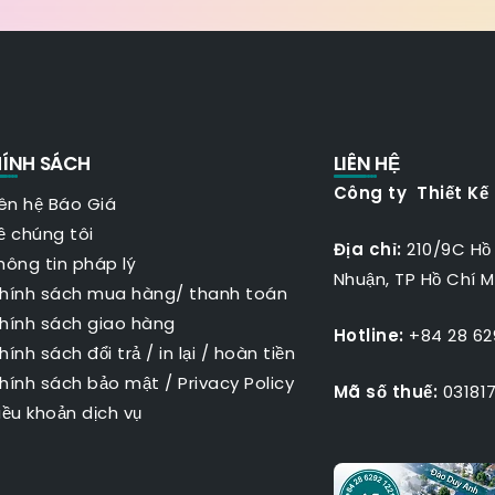
ÍNH SÁCH
LIÊN HỆ
Công ty Thiết Kế
iên hệ Báo Giá
ề chúng tôi
Địa chỉ:
210/9C Hồ
hông tin pháp lý
Nhuận, TP Hồ Chí M
hính sách mua hàng/ thanh toán
hính sách giao hàng
Hotline:
+84 28 629
hính sách đổi trả / in lại / hoàn tiền
hính sách bảo mật
/
Privacy Policy
Mã số thuế:
031817
iều khoản dịch vụ