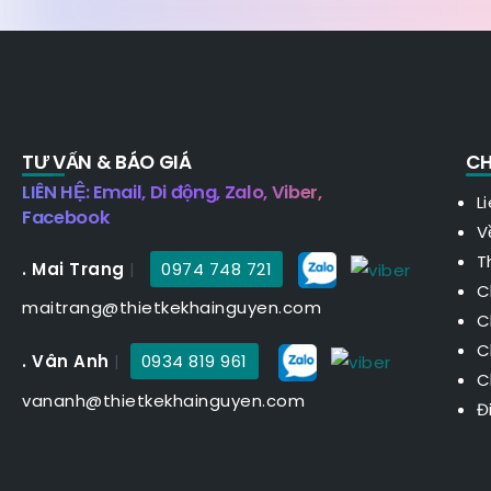
TƯ VẤN & BÁO GIÁ
CH
LIÊN HỆ: Email, Di động, Zalo, Viber,
L
Facebook
V
T
. Mai Trang
|
0974 748 721
C
maitrang@thietkekhainguyen.com
C
C
. Vân Anh
|
0934 819 961
C
vananh@thietkekhainguyen.com
Đ