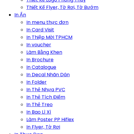
Thiết Kế Flyer, Tờ Rơi, Tờ Bướm
In Ấn
In menu thực đơn
In Card Visit
In Thiệp Mời TPHCM
In voucher
Làm Bằng Khen
In Brochure
In Catalogue
In Decal Nhãn Dán
In Folder
In Thẻ Nhựa PVC
In Thẻ Tích Điểm
In Thẻ Treo
In Bao Lì Xì
Làm Poster PP Hiflex
In Flyer, Tờ Rơi