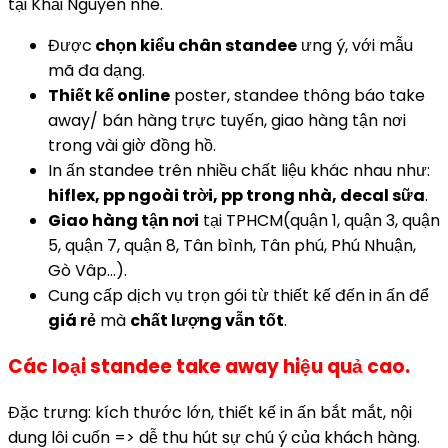
tại Khải Nguyên nhé.
Được
chọn kiểu chân standee
ưng ý, với mẫu
mã đa dạng.
Thiết kế online
poster, standee thông báo take
away/ bán hàng trực tuyến, giao hàng tận nơi
trong vài giờ đồng hồ.
In ấn standee trên nhiều chất liệu khác nhau như:
hiflex, pp ngoài trời, pp trong nhà, decal sữa
.
Giao hàng tận nơi
tại TPHCM(quận 1, quận 3, quận
5, quận 7, quận 8, Tân bình, Tân phú, Phú Nhuận,
Gò Vâp…).
Cung cấp dịch vụ trọn gói từ thiết kế đến in ấn để
giá rẻ
mà
chất lượng vẫn tốt
.
Các loại standee take away hiệu quả cao.
Đặc trưng: kích thước lớn, thiết kế in ấn bắt mắt, nội
dung lôi cuốn => dễ thu hút sự chú ý của khách hàng.