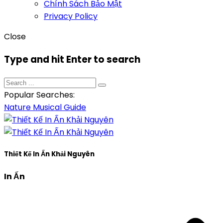
Chính Sách Bảo Mật
Privacy Policy
Close
Type and hit Enter to search
Popular Searches:
Nature
Musical
Guide
Thiết Kế In Ấn Khải Nguyên
In Ấn