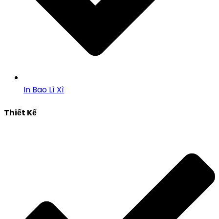
In Bao Lì Xì
Thiết Kế