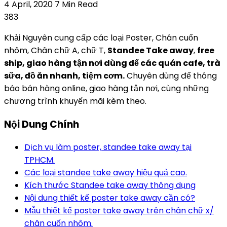
4 April, 2020
7 Min Read
383
Khải Nguyên cung cấp các loại Poster, Chân cuốn
nhôm, Chân chữ A, chữ T,
Standee Take away
,
free
ship, giao hàng tận nơi dùng để các quán cafe, trà
sữa, đồ ăn nhanh, tiệm cơm.
Chuyên dùng để thông
báo bán hàng online, giao hàng tận nơi, cùng những
chương trình khuyến mãi kèm theo.
Nội Dung Chính
Dịch vụ làm poster, standee take away tại
TPHCM.
Các loại standee take away hiệu quả cao.
Kích thước Standee take away thông dụng
Nội dung thiết kế poster take away cần có?
Mẫu thiết kế poster take away trên chân chữ x/
chân cuốn nhôm.