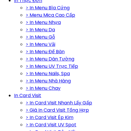
In Thực Đơn
> In Menu Bìa Cứng
> Menu Mica Cao Cấp
> In Menu Nhựa
> In Menu Da
> In Menu Gỗ
> In Menu Vải
> In Menu Để Bàn
> In Menu Dán Tường
> In Menu UV Trực Tiếp
> In Menu Nails, Spa
> In Menu Nhà Hàng
> In Menu Chay
In Card Visit
> In Card Visit Nhanh Lấy Gấp
> Giá In Card Visit Tổng Hợp
> In Card Visit Ép Kim
> In Card Visit UV Spot